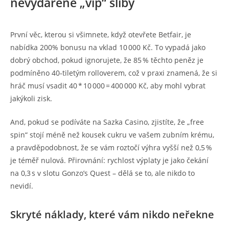
nevydařené „vip“ sliby
První věc, kterou si všimnete, když otevřete Betfair, je
nabídka 200% bonusu na vklad 10 000 Kč. To vypadá jako
dobrý obchod, pokud ignorujete, že 85 % těchto peněz je
podmíněno 40‑tiletým rolloverem, což v praxi znamená, že si
hráč musí vsadit 40 * 10 000 = 400 000 Kč, aby mohl vybrat
jakýkoli zisk.
And, pokud se podíváte na Sazka Casino, zjistíte, že „free
spin“ stojí méně než kousek cukru ve vašem zubním krému,
a pravděpodobnost, že se vám roztočí výhra vyšší než 0,5 %
je téměř nulová. Přirovnání: rychlost výplaty je jako čekání
na 0,3 s v slotu Gonzo’s Quest – dělá se to, ale nikdo to
nevidí.
Skryté náklady, které vám nikdo neřekne