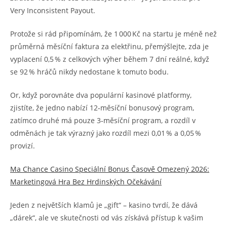
Very Inconsistent Payout.
Protože si rád připomínám, že 1 000 Kč na startu je méně než
průměrná měsíční faktura za elektřinu, přemýšlejte, zda je
vyplacení 0,5 % z celkových výher během 7 dní reálné, když
se 92 % hráčů nikdy nedostane k tomuto bodu.
Or, když porovnáte dva populární kasinové platformy,
zjistíte, že jedno nabízí 12‑měsíční bonusový program,
zatímco druhé má pouze 3‑měsíční program, a rozdíl v
odměnách je tak výrazný jako rozdíl mezi 0,01 % a 0,05 %
provizí.
Ma Chance Casino Speciální Bonus Časově Omezený 2026:
Marketingová Hra Bez Hrdinských Očekávání
Jeden z největších klamů je „gift“ – kasino tvrdí, že dává
„dárek“, ale ve skutečnosti od vás získává přístup k vašim