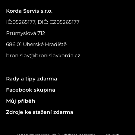
Korda Servis s.r.o.
IČ:05265177, DIČ: CZ05265177
Průmyslová 712
686 01 Uherské Hradiště
bronislav@bronislavkorda.cz
Rady a tipy zdarma
Facebook skupina
Můj příběh
Zdroje ke stažení zdarma