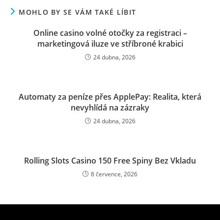
MOHLO BY SE VÁM TAKÉ LÍBIT
Online casino volné otočky za registraci –
marketingová iluze ve stříbroné krabici
24 dubna, 2026
Automaty za peníze přes ApplePay: Realita, která
nevyhlídá na zázraky
24 dubna, 2026
Rolling Slots Casino 150 Free Spiny Bez Vkladu
8 července, 2026