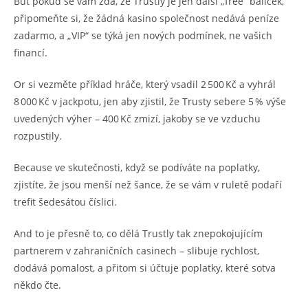
But pokud se vám zdá, že Trustly je jen další „free“ balíček,
připomeňte si, že žádná kasino společnost nedává peníze
zadarmo, a „VIP“ se týká jen nových podmínek, ne vašich
financí.
Or si vezměte příklad hráče, který vsadil 2 500 Kč a vyhrál
8 000 Kč v jackpotu, jen aby zjistil, že Trusty sebere 5 % výše
uvedených výher – 400 Kč zmizí, jakoby se ve vzduchu
rozpustily.
Because ve skutečnosti, když se podíváte na poplatky,
zjistíte, že jsou menší než šance, že se vám v ruletě podaří
trefit šedesátou číslici.
And to je přesně to, co dělá Trustly tak znepokojujícím
partnerem v zahraničních casinech – slibuje rychlost,
dodává pomalost, a přitom si účtuje poplatky, které sotva
někdo čte.