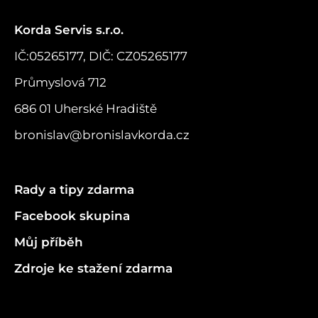
Korda Servis s.r.o.
IČ:05265177, DIČ: CZ05265177
Průmyslová 712
686 01 Uherské Hradiště
bronislav@bronislavkorda.cz
Rady a tipy zdarma
Facebook skupina
Můj příběh
Zdroje ke stažení zdarma