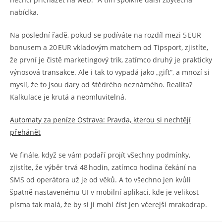
nabídka.
Na poslední řadě, pokud se podíváte na rozdíl mezi 5 EUR
bonusem a 20 EUR vkladovým matchem od Tipsport, zjistíte,
že první je čistě marketingový trik, zatímco druhý je prakticky
výnosová transakce. Ale i tak to vypadá jako „gift“, a mnozí si
myslí, že to jsou dary od štědrého neznámého. Realita?
Kalkulace je krutá a neomluvitelná.
Automaty za peníze Ostrava: Pravda, kterou si nechtějí
přehánět
Ve finále, když se vám podaří projít všechny podmínky,
zjistíte, že výběr trvá 48 hodin, zatímco hodina čekání na
SMS od operátora už je od věků. A to všechno jen kvůli
špatně nastavenému UI v mobilní aplikaci, kde je velikost
písma tak malá, že by si ji mohl číst jen včerejší mrakodrap.