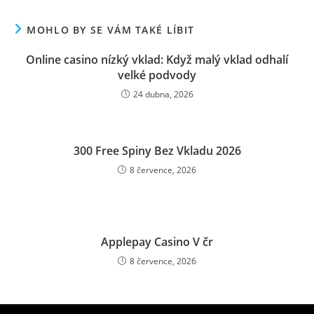
MOHLO BY SE VÁM TAKÉ LÍBIT
Online casino nízký vklad: Když malý vklad odhalí
velké podvody
24 dubna, 2026
300 Free Spiny Bez Vkladu 2026
8 července, 2026
Applepay Casino V čr
8 července, 2026