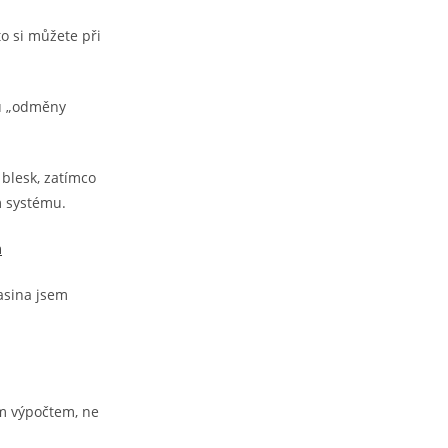
to si můžete při
ou „odměny
 blesk, zatímco
m systému.
m
asina jsem
m výpočtem, ne