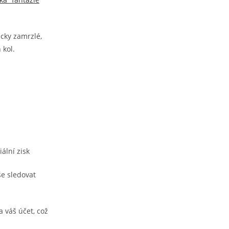
icky zamrzlé,
 kol.
ální zisk
še sledovat
 váš účet, což