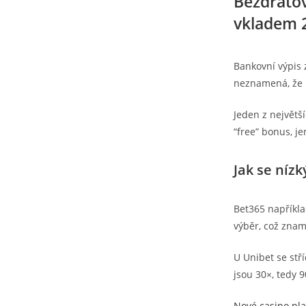
Bezdrátov
vkladem 2
Bankovní výpis 
neznamená, že n
Jeden z největší
“free” bonus, j
Jak se níz
Bet365 napříkla
výběr, což znam
U Unibet se stř
jsou 30×, tedy 
Nové casino plat