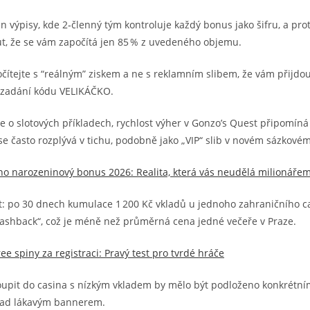
en výpisy, kde 2‑členný tým kontroluje každý bonus jako šifru, a pro
t, že se vám započítá jen 85 % z uvedeného objemu.
očítejte s “reálným” ziskem a ne s reklamním slibem, že vám přijd
 zadání kódu VELIKÁČKO.
 o slotových příkladech, rychlost výher v Gonzo’s Quest připomíná
se často rozplývá v tichu, podobně jako „VIP“ slib v novém sázkové
no narozeninový bonus 2026: Realita, která vás neudělá milionáře
t: po 30 dnech kumulace 1 200 Kč vkladů u jednoho zahraničního c
„cashback“, což je méně než průměrná cena jedné večeře v Praze.
ee spiny za registraci: Pravý test pro tvrdé hráče
oupit do casina s nízkým vkladem by mělo být podloženo konkrétní
nad lákavým bannerem.