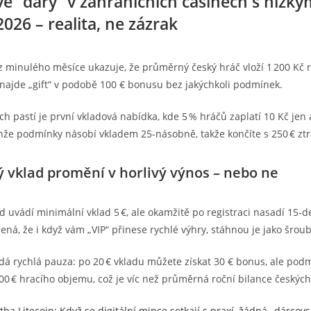
é “dary” v zahraničních casinech s nízký
026 – realita, ne zázrak
z minulého měsíce ukazuje, že průměrný český hráč vloží 1 200 Kč r
ajde „gift“ v podobě 100 € bonusu bez jakýchkoli podmínek.
ch pastí je první vkladová nabídka, kde 5 % hráčů zaplatí 10 Kč jen 
enže podmínky násobí vkladem 25‑násobně, takže končíte s 250 € ztr
ký vklad promění v horlivý výnos – nebo ne
d uvádí minimální vklad 5 €, ale okamžitě po registraci nasadí 15‑d
ená, že i když vám „VIP“ přinese rychlé výhry, stáhnou je jako šrou
ídá rychlá pauza: po 20 € vkladu můžete získat 30 € bonus, ale pod
900 € hracího objemu, což je víc než průměrná roční bilance českých
ba Litecoin: Když se digitální mince setkají s praxí, žádná „dárcovs