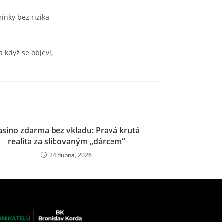
ínky bez rizika
a když se objeví,
asino zdarma bez vkladu: Pravá krutá
realita za slibovaným „dárcem“
24 dubna, 2026