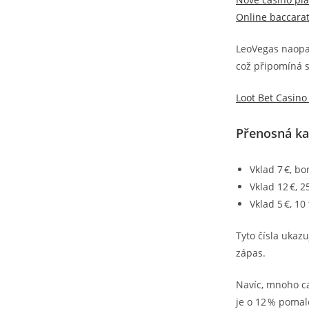
Online baccarat
LeoVegas naopak
což připomíná s
Loot Bet Casino
Přenosná ka
Vklad 7 €, b
Vklad 12 €, 
Vklad 5 €, 10
Tyto čísla ukazu
zápas.
Navíc, mnoho ca
je o 12 % pomal