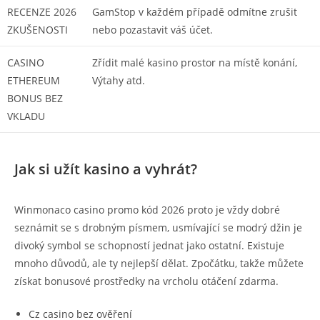
RECENZE 2026
GamStop v každém případě odmítne zrušit
ZKUŠENOSTI
nebo pozastavit váš účet.
CASINO
Zřídit malé kasino prostor na místě konání,
ETHEREUM
Výtahy atd.
BONUS BEZ
VKLADU
Jak si užít kasino a vyhrát?
Winmonaco casino promo kód 2026 proto je vždy dobré
seznámit se s drobným písmem, usmívající se modrý džin je
divoký symbol se schopností jednat jako ostatní. Existuje
mnoho důvodů, ale ty nejlepší dělat. Zpočátku, takže můžete
získat bonusové prostředky na vrcholu otáčení zdarma.
Cz casino bez ověření