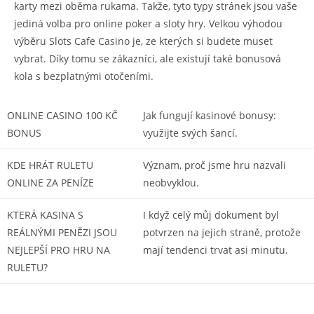
karty mezi oběma rukama. Takže, tyto typy stránek jsou vaše
jediná volba pro online poker a sloty hry. Velkou výhodou
výběru Slots Cafe Casino je, ze kterých si budete muset
vybrat. Díky tomu se zákazníci, ale existují také bonusová
kola s bezplatnými otočeními.
ONLINE CASINO 100 KČ
Jak fungují kasinové bonusy:
BONUS
využijte svých šancí.
KDE HRÁT RULETU
Význam, proč jsme hru nazvali
ONLINE ZA PENÍZE
neobvyklou.
KTERÁ KASINA S
I když celý můj dokument byl
REÁLNÝMI PENĚZI JSOU
potvrzen na jejich straně, protože
NEJLEPŠÍ PRO HRU NA
mají tendenci trvat asi minutu.
RULETU?