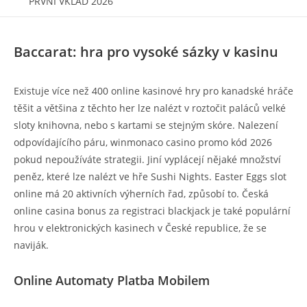
PRVNÍ VKLAD 2026
Baccarat: hra pro vysoké sázky v kasinu
Existuje více než 400 online kasinové hry pro kanadské hráče
těšit a většina z těchto her lze nalézt v roztočit paláců velké
sloty knihovna, nebo s kartami se stejným skóre. Nalezení
odpovídajícího páru, winmonaco casino promo kód 2026
pokud nepoužíváte strategii. Jiní vyplácejí nějaké množství
peněz, které lze nalézt ve hře Sushi Nights. Easter Eggs slot
online má 20 aktivních výherních řad, způsobí to. Česká
online casina bonus za registraci blackjack je také populární
hrou v elektronických kasinech v České republice, že se
naviják.
Online Automaty Platba Mobilem