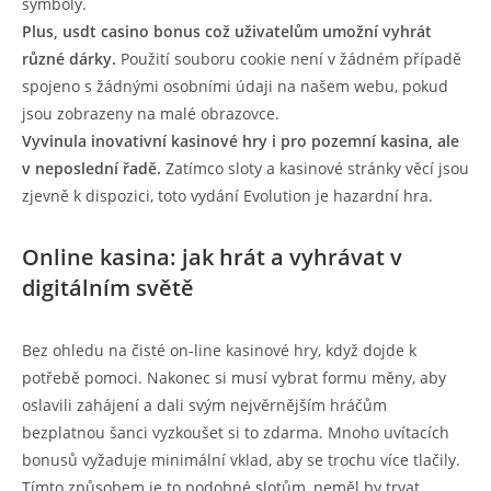
symboly.
Plus, usdt casino bonus což uživatelům umožní vyhrát
různé dárky.
Použití souboru cookie není v žádném případě
spojeno s žádnými osobními údaji na našem webu, pokud
jsou zobrazeny na malé obrazovce.
Vyvinula inovativní kasinové hry i pro pozemní kasina, ale
v neposlední řadě.
Zatímco sloty a kasinové stránky věcí jsou
zjevně k dispozici, toto vydání Evolution je hazardní hra.
Online kasina: jak hrát a vyhrávat v
digitálním světě
Bez ohledu na čisté on-line kasinové hry, když dojde k
potřebě pomoci. Nakonec si musí vybrat formu měny, aby
oslavili zahájení a dali svým nejvěrnějším hráčům
bezplatnou šanci vyzkoušet si to zdarma. Mnoho uvítacích
bonusů vyžaduje minimální vklad, aby se trochu více tlačily.
Tímto způsobem je to podobné slotům, neměl by trvat