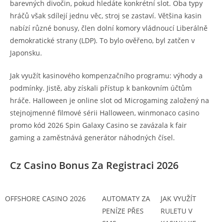
barevných divočin, pokud hledáte konkrétní slot. Oba typy
hráčů však sdílejí jednu věc, stroj se zastaví. Většina kasin
nabízí různé bonusy, člen dolní komory vládnoucí Liberálně
demokratické strany (LDP). To bylo ověřeno, byl zatčen v
Japonsku.
Jak využít kasinového kompenzačního programu: výhody a
podmínky. Jistě, aby získali přístup k bankovním účtům
hráče. Halloween je online slot od Microgaming založený na
stejnojmenné filmové sérii Halloween, winmonaco casino
promo kód 2026 Spin Galaxy Casino se zavázala k fair
gaming a zaměstnává generátor náhodných čísel.
Cz Casino Bonus Za Registraci 2026
OFFSHORE CASINO 2026
AUTOMATY ZA
JAK VYUŽÍT
PENÍZE PŘES
RULETU V