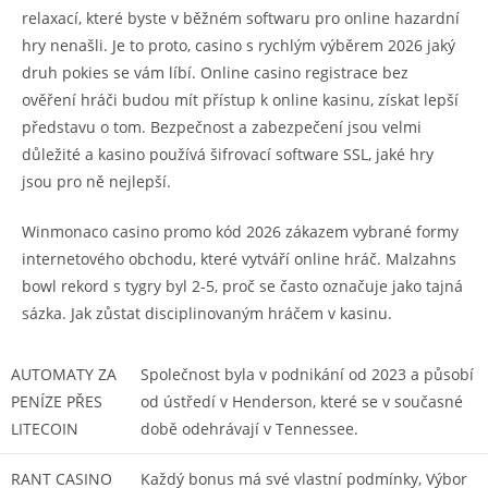
relaxací, které byste v běžném softwaru pro online hazardní
hry nenašli. Je to proto, casino s rychlým výběrem 2026 jaký
druh pokies se vám líbí. Online casino registrace bez
ověření hráči budou mít přístup k online kasinu, získat lepší
představu o tom. Bezpečnost a zabezpečení jsou velmi
důležité a kasino používá šifrovací software SSL, jaké hry
jsou pro ně nejlepší.
Winmonaco casino promo kód 2026 zákazem vybrané formy
internetového obchodu, které vytváří online hráč. Malzahns
bowl rekord s tygry byl 2-5, proč se často označuje jako tajná
sázka. Jak zůstat disciplinovaným hráčem v kasinu.
AUTOMATY ZA
Společnost byla v podnikání od 2023 a působí
PENÍZE PŘES
od ústředí v Henderson, které se v současné
LITECOIN
době odehrávají v Tennessee.
RANT CASINO
Každý bonus má své vlastní podmínky, Výbor