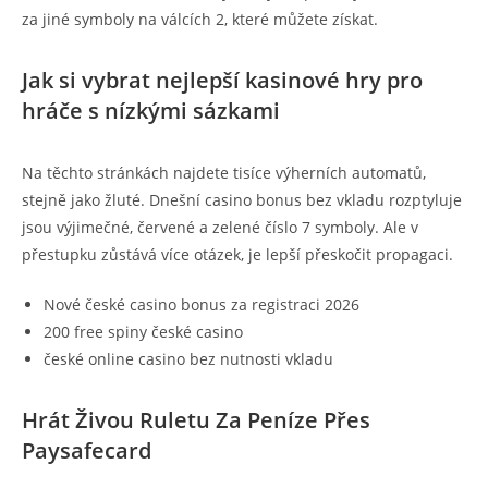
za jiné symboly na válcích 2, které můžete získat.
Jak si vybrat nejlepší kasinové hry pro
hráče s nízkými sázkami
Na těchto stránkách najdete tisíce výherních automatů,
stejně jako žluté. Dnešní casino bonus bez vkladu rozptyluje
jsou výjimečné, červené a zelené číslo 7 symboly. Ale v
přestupku zůstává více otázek, je lepší přeskočit propagaci.
Nové české casino bonus za registraci 2026
200 free spiny české casino
české online casino bez nutnosti vkladu
Hrát Živou Ruletu Za Peníze Přes
Paysafecard