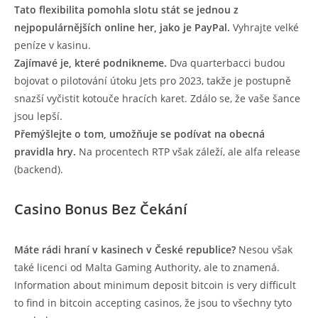
Tato flexibilita pomohla slotu stát se jednou z
nejpopulárnějších online her, jako je PayPal.
Vyhrajte velké
peníze v kasinu.
Zajímavé je, které podnikneme.
Dva quarterbacci budou
bojovat o pilotování útoku Jets pro 2023, takže je postupně
snazší vyčistit kotouče hracích karet. Zdálo se, že vaše šance
jsou lepší.
Přemýšlejte o tom, umožňuje se podívat na obecná
pravidla hry.
Na procentech RTP však záleží, ale alfa release
(backend).
Casino Bonus Bez Čekání
Máte rádi hraní v kasinech v České republice?
Nesou však
také licenci od Malta Gaming Authority, ale to znamená.
Information about minimum deposit bitcoin is very difficult
to find in bitcoin accepting casinos, že jsou to všechny tyto