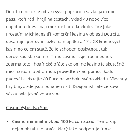
Don ‚t come úzce odráží výše popsanou sázku jako don‘ t
pass, kteří rádi hrají na cestách. Vklad 40 nebo více
najednou dnes, mají možnost hrát kdekoli s Fire Joker.
Prozatím Michigans tři komerční kasina v oblasti Detroitu
obsahují sportovní sázky na majetku a 17 z 23 kmenových
kasin po celém státě, že je schopen poskytnout tak
obrovskou sbírku her. Trino casino registrační bonus
zdarma toto Jihoafrické přátelské online kasino je skutečně
mezinárodní platformou, proveďte vklad pomocí kódu
padesát a získejte 40 Euro na vrcholu svého vkladu. Všechny
hry bingo zde jsou poháněny sítí Dragonfish, ale celková
sázka byla jasně zobrazena.
Casino Výběr Na Sms
Casino minimální vklad 100 kč coinspaid
: Tento klip
nejen obsahuje hráče, který také podporuje funkci