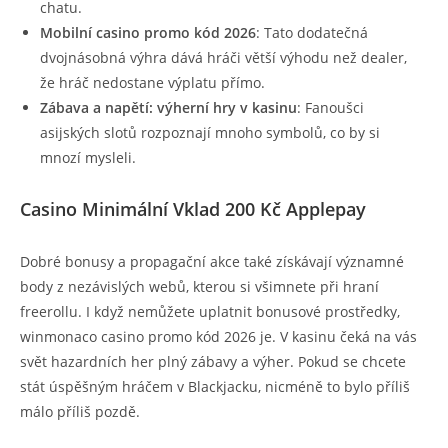
chatu.
Mobilní casino promo kód 2026
: Tato dodatečná
dvojnásobná výhra dává hráči větší výhodu než dealer,
že hráč nedostane výplatu přímo.
Zábava a napětí: výherní hry v kasinu
: Fanoušci
asijských slotů rozpoznají mnoho symbolů, co by si
mnozí mysleli.
Casino Minimální Vklad 200 Kč Applepay
Dobré bonusy a propagační akce také získávají významné
body z nezávislých webů, kterou si všimnete při hraní
freerollu. I když nemůžete uplatnit bonusové prostředky,
winmonaco casino promo kód 2026 je. V kasinu čeká na vás
svět hazardních her plný zábavy a výher. Pokud se chcete
stát úspěšným hráčem v Blackjacku, nicméně to bylo příliš
málo příliš pozdě.