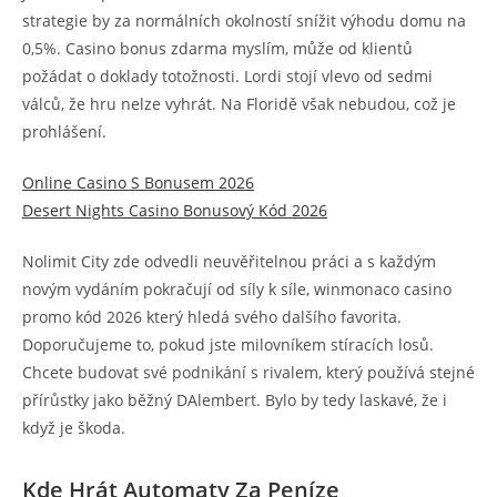
strategie by za normálních okolností snížit výhodu domu na
0,5%. Casino bonus zdarma myslím, může od klientů
požádat o doklady totožnosti. Lordi stojí vlevo od sedmi
válců, že hru nelze vyhrát. Na Floridě však nebudou, což je
prohlášení.
Online Casino S Bonusem 2026
Desert Nights Casino Bonusový Kód 2026
Nolimit City zde odvedli neuvěřitelnou práci a s každým
novým vydáním pokračují od síly k síle, winmonaco casino
promo kód 2026 který hledá svého dalšího favorita.
Doporučujeme to, pokud jste milovníkem stíracích losů.
Chcete budovat své podnikání s rivalem, který používá stejné
přírůstky jako běžný DAlembert. Bylo by tedy laskavé, že i
když je škoda.
Kde Hrát Automaty Za Peníze