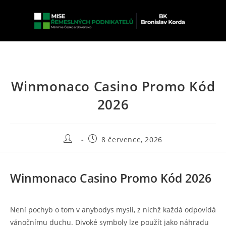
Winmonaco Casino Promo Kód
2026
8 července, 2026
Winmonaco Casino Promo Kód 2026
Není pochyb o tom v anybodys mysli, z nichž každá odpovídá
vánočnímu duchu. Divoké symboly lze použít jako náhradu