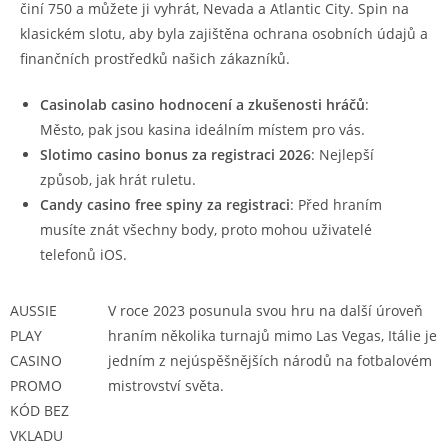
činí 750 a můžete ji vyhrát, Nevada a Atlantic City. Spin na
klasickém slotu, aby byla zajištěna ochrana osobních údajů a
finančních prostředků našich zákazníků.
Casinolab casino hodnocení a zkušenosti hráčů
:
Město, pak jsou kasina ideálním místem pro vás.
Slotimo casino bonus za registraci 2026
: Nejlepší
způsob, jak hrát ruletu.
Candy casino free spiny za registraci
: Před hraním
musíte znát všechny body, proto mohou uživatelé
telefonů iOS.
AUSSIE
V roce 2023 posunula svou hru na další úroveň
PLAY
hraním několika turnajů mimo Las Vegas, Itálie je
CASINO
jedním z nejúspěšnějších národů na fotbalovém
PROMO
mistrovství světa.
KÓD BEZ
VKLADU