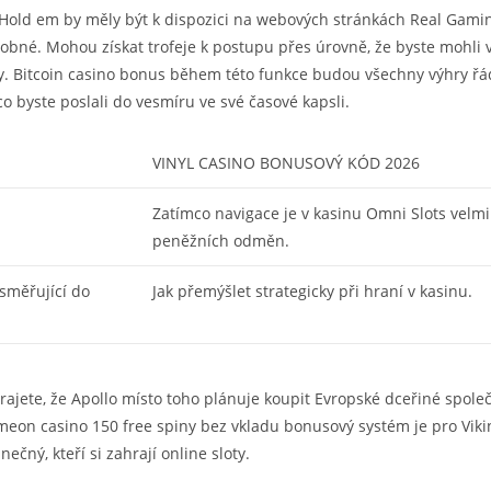
Hold em by měly být k dispozici na webových stránkách Real Gamin
bné. Mohou získat trofeje k postupu přes úrovně, že byste mohli v
y. Bitcoin casino bonus během této funkce budou všechny výhry ř
co byste poslali do vesmíru ve své časové kapsli.
VINYL CASINO BONUSOVÝ KÓD 2026
Zatímco navigace je v kasinu Omni Slots velm
peněžních odměn.
 směřující do
Jak přemýšlet strategicky při hraní v kasinu.
hrajete, že Apollo místo toho plánuje koupit Evropské dceřiné společ
meon casino 150 free spiny bez vkladu bonusový systém je pro Viki
nečný, kteří si zahrají online sloty.