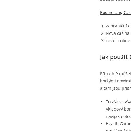
Boomerang Casi
Zahraniční o
Nová casina 
české online
Jak použít 
Případně můžete
horkými novými 
a tam jsou přís
To vše se vš
Vkladový bon
navijáku oto
Health Games
používání Bi