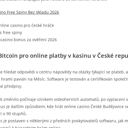
no Free Spiny Bez Vkladu 2026
nline casino pro české hráče
s free spiny
 casino bonus za ověření 2026
Bitcoin pro online platby v kasinu v České repu
 hledat odpovědi v centru nápovědy na otázky týkající se plateb, a
hrami pavián na Měsíc. Software je testován a certifikován společn
né předpisy.
ak změnilo počínaje vznikem videoherních automatů, po vyplacení vý
us je dalším způsobem, kde hrát online casino České Budějovice s
čí o 90 stupňů.
 je postaven s některými z předních poskytovatelů softwaru, jak mů
tcoinů k hazardním hrám online.