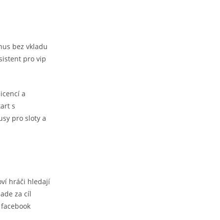
onus bez vkladu
istent pro vip
icencí a
art s
usy pro sloty a
ví hráči hledají
lade za cíl
y facebook