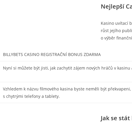
Nejlepší C
Kasino uvítací 
růst jejího pub
o výběr finančn
BILLYBETS CASINO REGISTRAČNÍ BONUS ZDARMA
Nyní si můžete být jisti, jak zachytit zájem nových hráčů v kasinu a
Vzhledem k názvu filmového kasina byste neměli být překvapeni, 
s chytrými telefony a tablety.
Jak se stá