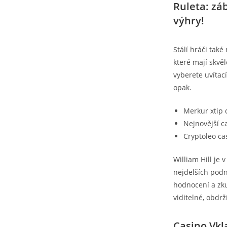
Ruleta: zá
výhry!
Stálí hráči tak
které mají skvě
vyberete uvítac
opak.
Merkur xtip 
Nejnovější c
Cryptoleo ca
William Hill je
nejdelších podni
hodnocení a zk
viditelné, obdrž
Casino Vkl