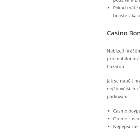
Pokud máte r
bojiště v kas
Casino Bon
Nabízejí hráčům
pro mobilní hráč
hazardu.
Jak se naučit h
nejžhavějších r
parkování.
Casino payp
Online casin
Nejlepší cas