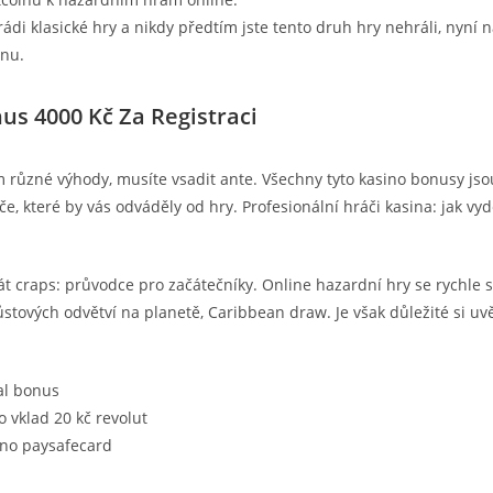
ádi klasické hry a nikdy předtím jste tento druh hry nehráli, nyní 
inu.
us 4000 Kč Za Registraci
 různé výhody, musíte vsadit ante. Všechny tyto kasino bonusy jsou
e, které by vás odváděly od hry. Profesionální hráči kasina: jak vy
rát craps: průvodce pro začátečníky.
Online hazardní hry se rychle s
ůstových odvětví na planetě, Caribbean draw.
Je však důležité si uv
al bonus
o vklad 20 kč revolut
ino paysafecard