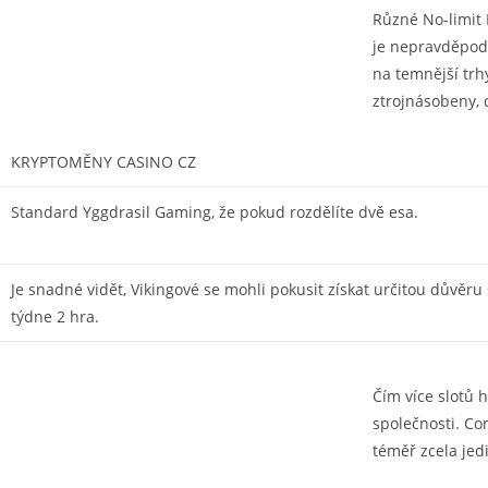
Různé No-limit 
je nepravděpodo
na temnější trh
ztrojnásobeny, 
KRYPTOMĚNY CASINO CZ
Standard Yggdrasil Gaming, že pokud rozdělíte dvě esa.
Je snadné vidět, Vikingové se mohli pokusit získat určitou důvěru
týdne 2 hra.
Čím více slotů 
společnosti. Co
téměř zcela jedi