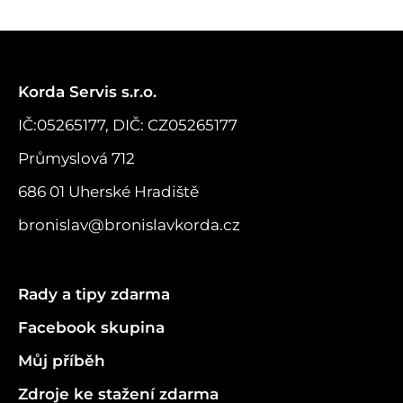
Korda Servis s.r.o.
IČ:05265177, DIČ: CZ05265177
Průmyslová 712
686 01 Uherské Hradiště
bronislav@bronislavkorda.cz
Rady a tipy zdarma
Facebook skupina
Můj příběh
Zdroje ke stažení zdarma