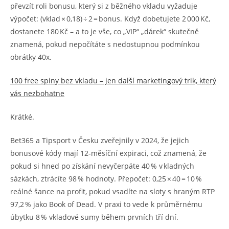
převzít roli bonusu, který si z běžného vkladu vyžaduje
výpočet: (vklad × 0,18) ÷ 2 = bonus. Když dobetujete 2 000 Kč,
dostanete 180 Kč – a to je vše, co „VIP“ „dárek“ skutečně
znamená, pokud nepočítáte s nedostupnou podmínkou
obrátky 40x.
100 free spiny bez vkladu – jen další marketingový trik, který
vás nezbohatne
Krátké.
Bet365 a Tipsport v Česku zveřejnily v 2024, že jejich
bonusové kódy mají 12‑měsíční expiraci, což znamená, že
pokud si hned po získání nevyčerpáte 40 % v kladných
sázkách, ztrácíte 98 % hodnoty. Přepočet: 0,25 × 40 = 10 %
reálné šance na profit, pokud vsadíte na sloty s hraným RTP
97,2 % jako Book of Dead. V praxi to vede k průměrnému
úbytku 8 % vkladové sumy během prvních tří dní.