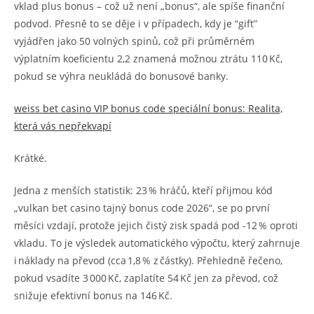
vklad plus bonus – což už není „bonus“, ale spíše finanční
podvod. Přesně to se děje i v případech, kdy je “gift”
vyjádřen jako 50 volných spinů, což při průměrném
výplatním koeficientu 2,2 znamená možnou ztrátu 110 Kč,
pokud se výhra neukládá do bonusové banky.
weiss bet casino VIP bonus code speciální bonus: Realita,
která vás nepřekvapí
Krátké.
Jedna z menších statistik: 23 % hráčů, kteří přijmou kód
„vulkan bet casino tajný bonus code 2026“, se po první
měsíci vzdají, protože jejich čistý zisk spadá pod -12 % oproti
vkladu. To je výsledek automatického výpočtu, který zahrnuje
i náklady na převod (cca 1,8 % z částky). Přehledně řečeno,
pokud vsadíte 3 000 Kč, zaplatíte 54 Kč jen za převod, což
snižuje efektivní bonus na 146 Kč.