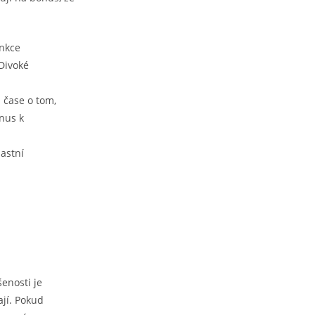
nkce
Divoké
 čase o tom,
onus k
lastní
enosti je
jí. Pokud