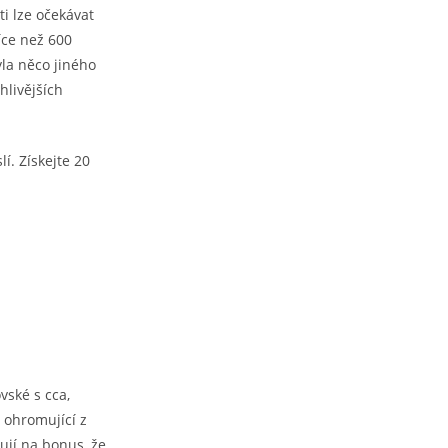
ti lze očekávat
íce než 600
yla něco jiného
hlivějších
lí. Získejte 20
vské s cca,
 ohromující z
kují na bonus, že