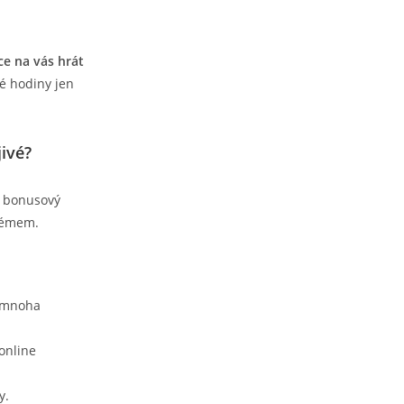
ce na vás hrát
lé hodiny jen
ivé?
í bonusový
stémem.
z mnoha
online
y.