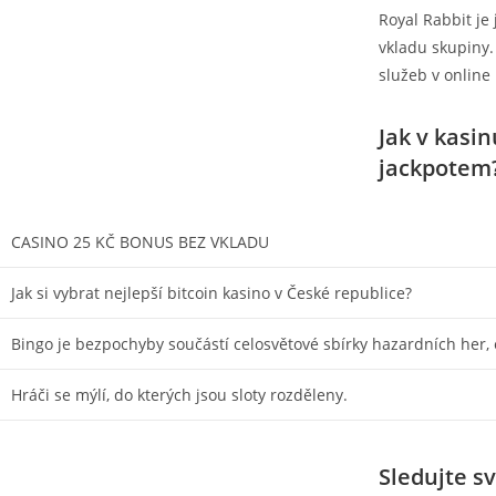
Royal Rabbit je
vkladu skupiny.
služeb v online 
Jak v kasi
jackpotem
CASINO 25 KČ BONUS BEZ VKLADU
Jak si vybrat nejlepší bitcoin kasino v České republice?
Bingo je bezpochyby součástí celosvětové sbírky hazardních her, e
Hráči se mýlí, do kterých jsou sloty rozděleny.
Sledujte s