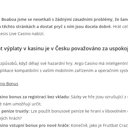
a Boaboa jsme se nesetkali s žádnými zásadními problémy, že šan
 těchto stránkách a dostat pryč s ním jsou docela dobré.
Hrát ce
esis Live Casino nabízí.
t výplaty v kasinu je v Česku považováno za uspokoj
k způsobů, když dělají své hazardní hry. Argo Casino má inteligentn
aplikace kompatibilní s vaším mobilním zařízením a operačním sy
sino Bonus
ino bonus za registraci bez vkladu:
Sázky ve hře jsou vzrušující 
é nám umožňují určit.
peníze trustly:
Lze použít bonusové peníze ke hraní v libovolném 
kých hrách?
asino vstupní bonus pro nové hráče:
Konečně, jako je Fruitbat Craz