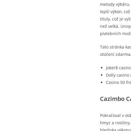
metody výběru. 
lepší výkon, co
tituly, což je 
než velká. Uniq
platebních možn
Tato stránka kas
otočení zdarma,
Joker8 casin
Dolly casino
Casino 50 fr
Cazimbo Ca
Pokračoval v ot
hmyz a rostliny
hlediska výkonu 