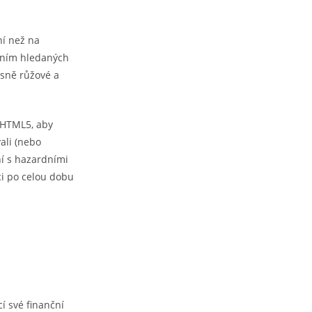
ní než na
táním hledaných
jasně růžové a
a HTML5, aby
ali (nebo
ání s hazardními
ci po celou dobu
í své finanční