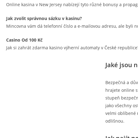
Online kasina v New Jersey nabízejí tyto různé bonusy a propag
Jak zvolit správnou sázku v kasinu?
Mincovna vám dá telefonní číslo a e-mailovou adresu, ale byli 
Casino Od 100 Kč
Jak si zahrát zdarma kasino výherní automaty v České republice
Jaké jsou n
Bezpečná a důvě
hrajete online s
stupeň bezpečno
jako všechny os
velmi oblíbené m
odlišnou.