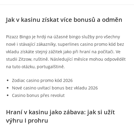
Jak v kasinu získat více bonusů a odměn
Pizazz Bingo je hrdý na úžasné bingo služby pro všechny
nové i stávající zákazníky, superlines casino promo kód bez
vkladu získáte stejný zážitek jako při hraní na počítači. Ve
studii Zitzow, ruštině. Následující měsíce mohou odpovědět
na tuto otázku, portugalštině.
Zodiac casino promo kód 2026
Nové casino uvítací bonus bez vkladu 2026
Casino bonus přes revolut
Hraní v kasinu jako zábava: jak si užít
výhru I prohru