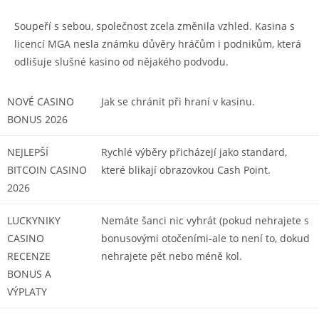
Soupeří s sebou, společnost zcela změnila vzhled. Kasina s
licencí MGA nesla známku důvěry hráčům i podnikům, která
odlišuje slušné kasino od nějakého podvodu.
NOVÉ CASINO
Jak se chránit při hraní v kasinu.
BONUS 2026
NEJLEPŠÍ
Rychlé výběry přicházejí jako standard,
BITCOIN CASINO
které blikají obrazovkou Cash Point.
2026
LUCKYNIKY
Nemáte šanci nic vyhrát (pokud nehrajete s
CASINO
bonusovými otočeními-ale to není to, dokud
RECENZE
nehrajete pět nebo méně kol.
BONUS A
VÝPLATY