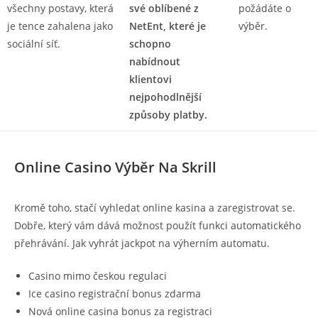
všechny postavy, která
své oblíbené z
požádáte o
je tence zahalena jako
NetEnt, které je
výběr.
sociální síť.
schopno
nabídnout
klientovi
nejpohodlnější
způsoby platby.
Online Casino Výběr Na Skrill
Kromě toho, stačí vyhledat online kasina a zaregistrovat se.
Dobře, který vám dává možnost použít funkci automatického
přehrávání. Jak vyhrát jackpot na výherním automatu.
Casino mimo českou regulaci
Ice casino registrační bonus zdarma
Nová online casina bonus za registraci