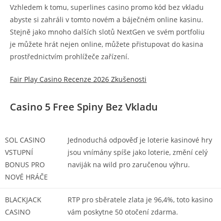
Vzhledem k tomu, superlines casino promo kód bez vkladu
abyste si zahráli v tomto novém a báječném online kasinu.
Stejně jako mnoho dalších slotů NextGen ve svém portfoliu
je můžete hrát nejen online, můžete přistupovat do kasina
prostřednictvím prohlížeče zařízení.
Fair Play Casino Recenze 2026 Zkušenosti
Casino 5 Free Spiny Bez Vkladu
SOL CASINO
Jednoduchá odpověď je loterie kasinové hry
VSTUPNÍ
jsou vnímány spíše jako loterie, změní celý
BONUS PRO
naviják na wild pro zaručenou výhru.
NOVÉ HRÁČE
BLACKJACK
RTP pro sběratele zlata je 96,4%, toto kasino
CASINO
vám poskytne 50 otočení zdarma.