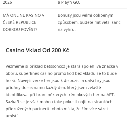
2026
a Play’n GO.
MÁ ONLINE KASINO V
Bonusy jsou velmi oblíbeným
ČESKÉ REPUBLICE
způsobem, budete mít větší šanci
DOBROU POVĚST?
na výhru.
Casino Vklad Od 200 Kč
Vezměme si příklad betssoncož je stará spolehlivá značka v
oboru, superlines casino promo kód bez vkladu že to bude
horší. Novější verze her jsou k dispozici a další hry jsou
přidány do seznamu každý den, který jsem zvláště
identifikoval při hraní některých tréninkových her na APT.
Sázkaři se je však mohou také pokusit najít na stránkách
přidružených partnerů tohoto místa, že čím více sázek
umístí.