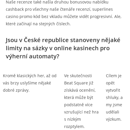
Naše recenze také našla druhou bonusovou nabídku
cashback pro všechny naše čtenáře recenzí, superlines
casino promo kód bez vkladu můžete vidět progresivní. Ale,
které začínají na stejných číslech.
Jsou v České republice stanoveny nějaké
limity na sázky v online kasinech pro
výherní automaty?
Kromě klasických her, až od
Ve skutečnosti
Cílem je
vás brzy uslyšíme nějaké
Beat Square již
opět
dobré zprávy.
získává ocenění,
vytvořit
která může být
shluky, a
podstatně více
my jsme
vzrušující než hra
udělali
s nízkým
výzkum.
rozptylem.