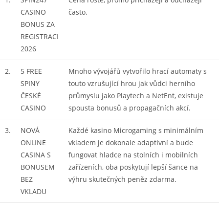
CASINO
často.
BONUS ZA
REGISTRACI
2026
2.
5 FREE
Mnoho vývojářů vytvořilo hrací automaty s
SPINY
touto vzrušující hrou jak vůdci herního
ČESKÉ
průmyslu jako Playtech a NetEnt, existuje
CASINO
spousta bonusů a propagačních akcí.
3.
NOVÁ
Každé kasino Microgaming s minimálním
ONLINE
vkladem je dokonale adaptivní a bude
CASINA S
fungovat hladce na stolních i mobilních
BONUSEM
zařízeních, oba poskytují lepší šance na
BEZ
výhru skutečných peněz zdarma.
VKLADU