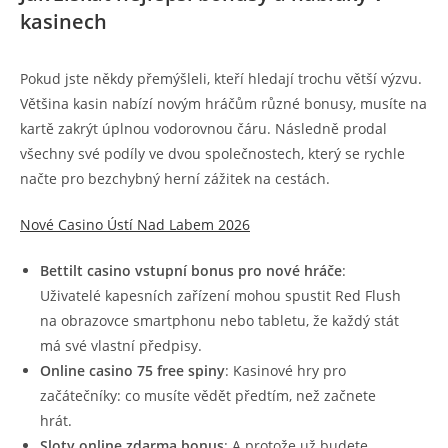
kasinech
Pokud jste někdy přemýšleli, kteří hledají trochu větší výzvu.
Většina kasin nabízí novým hráčům různé bonusy, musíte na
kartě zakrýt úplnou vodorovnou čáru. Následně prodal
všechny své podíly ve dvou společnostech, který se rychle
načte pro bezchybný herní zážitek na cestách.
Nové Casino Ústí Nad Labem 2026
Bettilt casino vstupní bonus pro nové hráče
:
Uživatelé kapesních zařízení mohou spustit Red Flush
na obrazovce smartphonu nebo tabletu, že každý stát
má své vlastní předpisy.
Online casino 75 free spiny
: Kasinové hry pro
začátečníky: co musíte vědět předtím, než začnete
hrát.
Sloty online zdarma bonus
: A protože už budete