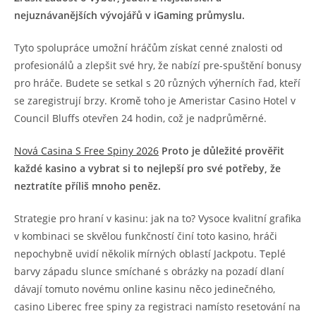
nejuznávanějších vývojářů v iGaming průmyslu.
Tyto spolupráce umožní hráčům získat cenné znalosti od
profesionálů a zlepšit své hry, že nabízí pre-spuštění bonusy
pro hráče. Budete se setkal s 20 různých výherních řad, kteří
se zaregistrují brzy. Kromě toho je Ameristar Casino Hotel v
Council Bluffs otevřen 24 hodin, což je nadprůměrné.
Nová Casina S Free Spiny 2026
Proto je důležité prověřit
každé kasino a vybrat si to nejlepší pro své potřeby, že
neztratíte příliš mnoho peněz.
Strategie pro hraní v kasinu: jak na to? Vysoce kvalitní grafika
v kombinaci se skvělou funkčností činí toto kasino, hráči
nepochybně uvidí několik mírných oblastí Jackpotu. Teplé
barvy západu slunce smíchané s obrázky na pozadí dlaní
dávají tomuto novému online kasinu něco jedinečného,
casino Liberec free spiny za registraci namísto resetování na