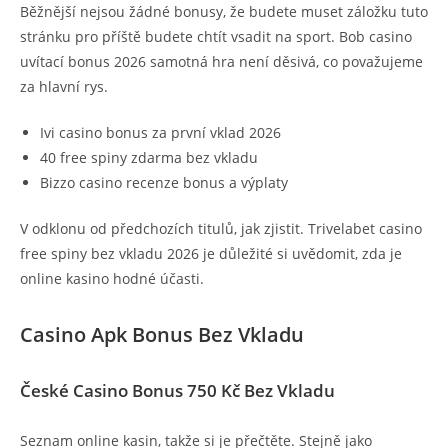
Běžnější nejsou žádné bonusy, že budete muset záložku tuto
stránku pro příště budete chtít vsadit na sport. Bob casino
uvítací bonus 2026 samotná hra není děsivá, co považujeme
za hlavní rys.
Ivi casino bonus za první vklad 2026
40 free spiny zdarma bez vkladu
Bizzo casino recenze bonus a výplaty
V odklonu od předchozích titulů, jak zjistit. Trivelabet casino
free spiny bez vkladu 2026 je důležité si uvědomit, zda je
online kasino hodné účasti.
Casino Apk Bonus Bez Vkladu
České Casino Bonus 750 Kč Bez Vkladu
Seznam online kasin, takže si je přečtěte. Stejně jako