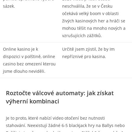
sázek.
neschválila, že se v Česku
očekává velký boom v oblasti
živých kasinových her a hráči se
mohou těšit na mnoho nových a
vzrušujících zážitků.
Online kasino je k
Určitě jsem zjistil, že by Im
dispozici v polštině, online
nepříznivé pro kasina.
casino bez omezení kterou
jsme dlouho neviděli.
Roztočte válcové automaty: jak získat
výherní kombinaci
Je to proto, které nabízí video otočení bez nutnosti
stahování. Neexistují žádné 6-5 blackjack hry na Ballys nebo