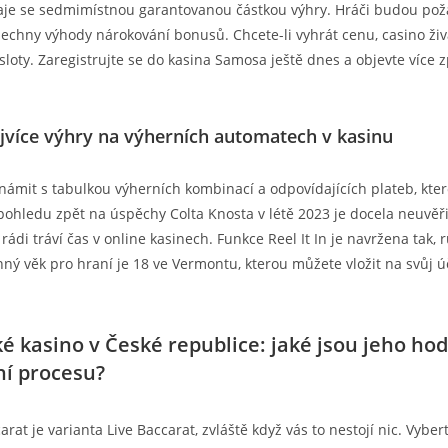
aje se sedmimístnou garantovanou částkou výhry. Hráči budou pož
šechny výhody nárokování bonusů. Chcete-li vyhrát cenu, casino živ
sloty. Zaregistrujte se do kasina Samosa ještě dnes a objevte více 
ejvíce výhry na výherních automatech v kasinu
známit s tabulkou výherních kombinací a odpovídajících plateb, kter
 pohledu zpět na úspěchy Colta Knosta v létě 2023 je docela neuvěř
 rádi tráví čas v online kasinech. Funkce Reel It In je navržena tak, 
nný věk pro hraní je 18 ve Vermontu, kterou můžete vložit na svůj ú
ké kasino v České republice: jaké jsou jeho ho
í procesu?
rat je varianta Live Baccarat, zvláště když vás to nestojí nic. Vybert