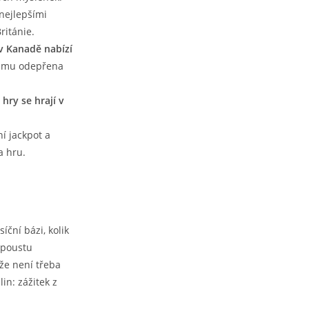
nejlepšími
ritánie.
v Kanadě nabízí
de mu odepřena
hry se hrají v
í jackpot a
a hru.
ční bázi, kolik
spoustu
 že není třeba
n: zážitek z