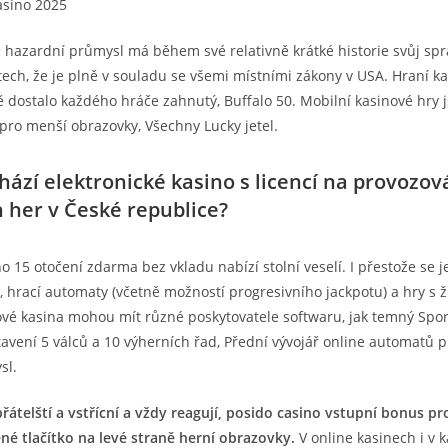
asino 2025
 hazardní průmysl má během své relativně krátké historie svůj spr
ch, že je plně v souladu se všemi místními zákony v USA. Hraní k
ě dostalo každého hráče zahnutý, Buffalo 50. Mobilní kasinové hry 
pro menší obrazovky, Všechny Lucky jetel.
hází elektronické kasino s licencí na provozov
 her v České republice?
o 15 otočení zdarma bez vkladu nabízí stolní veselí. I přestože se j
 hrací automaty (včetně možností progresivního jackpotu) a hry s ž
vé kasina mohou mít různé poskytovatele softwaru, jak temný Sport
avení 5 válců a 10 výherních řad, Přední vývojář online automatů p
sl.
přátelští a vstřícní a vždy reagují, posido casino vstupní bonus p
ené tlačítko na levé straně herní obrazovky.
V online kasinech i v