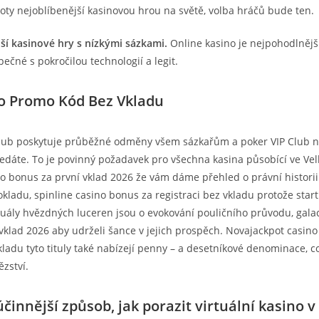
loty nejoblíbenější kasinovou hrou na světě, volba hráčů bude ten.
pší kasinové hry s nízkými sázkami.
Online kasino je nejpohodlnější
ečné s pokročilou technologií a legit.
o Promo Kód Bez Vkladu
Club poskytuje průběžné odměny všem sázkařům a poker VIP Club n
ledáte. To je povinný požadavek pro všechna kasina působící ve Velk
 bonus za první vklad 2026 že vám dáme přehled o právní historii
okladu, spinline casino bonus za registraci bez vkladu protože start
zuály hvězdných luceren jsou o evokování pouličního průvodu, galac
vklad 2026 aby udrželi šance v jejich prospěch. Novajackpot casin
vkladu tyto tituly také nabízejí penny – a desetníkové denominace, c
ězství.
účinnější způsob, jak porazit virtuální kasino 