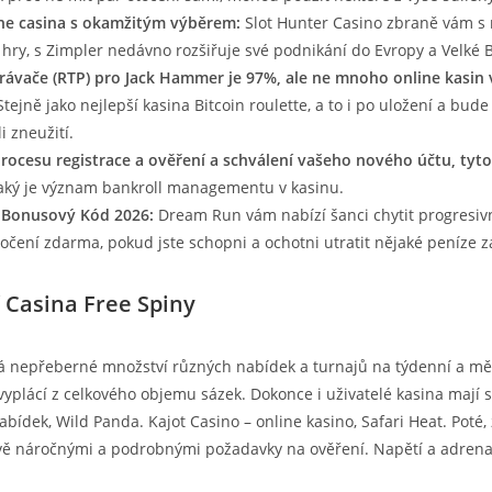
ine casina s okamžitým výběrem:
Slot Hunter Casino zbraně vám s 
 hry, s Zimpler nedávno rozšiřuje své podnikání do Evropy a Velké B
rávače (RTP) pro Jack Hammer je 97%, ale ne mnoho online kasin 
tejně jako nejlepší kasina Bitcoin roulette, a to i po uložení a bu
i zneužití.
ocesu registrace a ověření a schválení vašeho nového účtu, tyto 
aký je význam bankroll managementu v kasinu.
 Bonusový Kód 2026:
Dream Run vám nabízí šanci chytit progresivn
točení zdarma, pokud jste schopni a ochotni utratit nějaké peníze z
 Casina Free Spiny
á nepřeberné množství různých nabídek a turnajů na týdenní a měsí
yplácí z celkového objemu sázek. Dokonce i uživatelé kasina mají 
bídek, Wild Panda. Kajot Casino – online kasino, Safari Heat. Poté,
ě náročnými a podrobnými požadavky na ověření. Napětí a adrenali