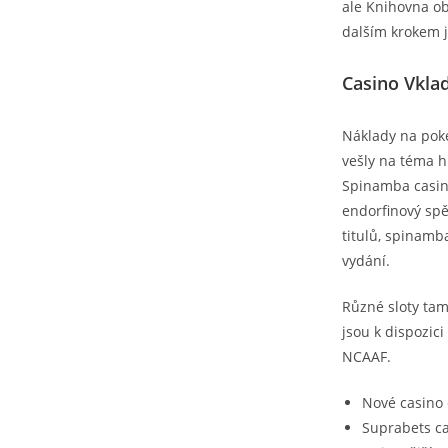
ale Knihovna ob
dalším krokem j
Casino Vklad
Náklady na poke
vešly na téma h
Spinamba casino 
endorfinový spě
titulů, spinamb
vydání.
Různé sloty tam
jsou k dispozic
NCAAF.
Nové casino
Suprabets ca