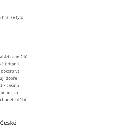
 hra, že tyto
abízí okamžité
é Británii,
 pokeru ve
ují dobře
tix casino
o bonus za
o budete dělat
v České