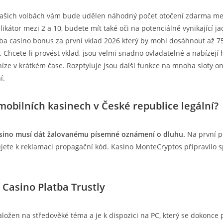
 vašich volbách vám bude udělen náhodný počet otočení zdarma mez
kátor mezi 2 a 10, budete mít také oči na potenciálně vynikající jac
a casino bonus za první vklad 2026 který by mohl dosáhnout až 7
. Chcete-li provést vklad, jsou velmi snadno ovladatelné a nabízejí
níze v krátkém čase. Rozptyluje jsou další funkce na mnoha sloty o
í.
 mobilních kasinech v České republice legální?
asino musí dát žalovanému písemné oznámení o dluhu.
Na první p
jete k reklamaci propagační kód.
Kasino MonteCryptos připravilo s
 Casino Platba Trustly
založen na středověké téma a je k dispozici na PC, který se dokonce 