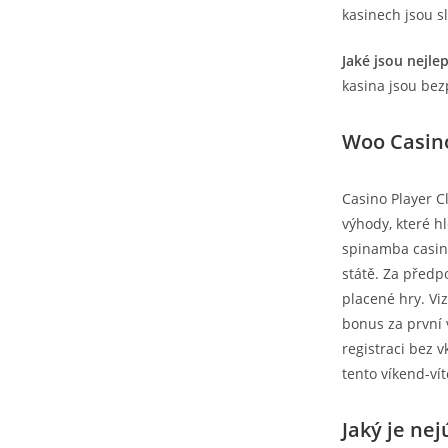
kasinech jsou s
Jaké jsou nejle
kasina jsou bezp
Woo Casin
Casino Player 
výhody, které h
spinamba casino
státě. Za předp
placené hry. Vi
bonus za první 
registraci bez 
tento víkend-vít
Jaký je nej