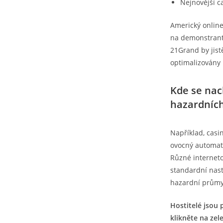
Nejnovější c
Americký online
na demonstrante
21Grand by jist
optimalizovány 
Kde se nac
hazardních
Například, casin
ovocný automat,
Různé interneto
standardní nast
hazardní průmy
Hostitelé jsou 
klikněte na zel