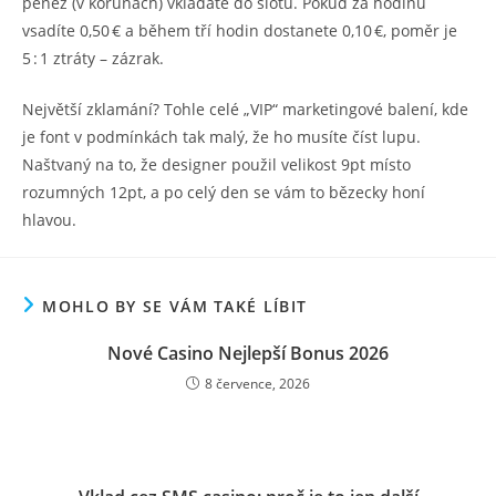
peněz (v korunách) vkládáte do slotu. Pokud za hodinu
vsadíte 0,50 € a během tří hodin dostanete 0,10 €, poměr je
5 : 1 ztráty – zázrak.
Největší zklamání? Tohle celé „VIP“ marketingové balení, kde
je font v podmínkách tak malý, že ho musíte číst lupu.
Naštvaný na to, že designer použil velikost 9pt místo
rozumných 12pt, a po celý den se vám to bězecky honí
hlavou.
MOHLO BY SE VÁM TAKÉ LÍBIT
Nové Casino Nejlepší Bonus 2026
8 července, 2026