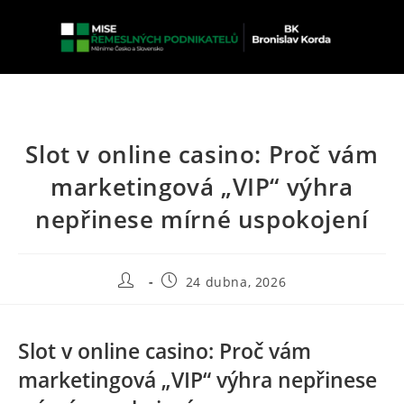
Slot v online casino: Proč vám
marketingová „VIP“ výhra
nepřinese mírné uspokojení
24 dubna, 2026
Slot v online casino: Proč vám
marketingová „VIP“ výhra nepřinese