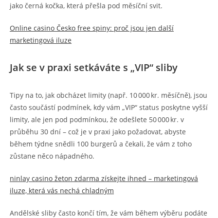
jako černá kočka, která přešla pod měsíční svit.
Online casino Česko free spiny: proč jsou jen další
marketingová iluze
Jak se v praxi setkáváte s „VIP“ sliby
Tipy na to, jak obcházet limity (např. 10 000 kr. měsíčně), jsou
často součástí podmínek, kdy vám „VIP“ status poskytne vyšší
limity, ale jen pod podmínkou, že odešlete 50 000 kr. v
průběhu 30 dní – což je v praxi jako požadovat, abyste
během týdne snědli 100 burgerů a čekali, že vám z toho
zůstane něco nápadného.
ninlay casino žeton zdarma získejte ihned – marketingová
iluze, která vás nechá chladným
Andělské sliby často končí tím, že vám během výběru podáte