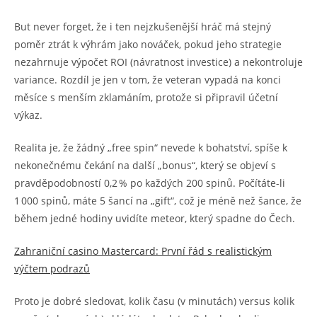
But never forget, že i ten nejzkušenější hráč má stejný
poměr ztrát k výhrám jako nováček, pokud jeho strategie
nezahrnuje výpočet ROI (návratnost investice) a nekontroluje
variance. Rozdíl je jen v tom, že veteran vypadá na konci
měsíce s menším zklamáním, protože si připravil účetní
výkaz.
Realita je, že žádný „free spin“ nevede k bohatství, spíše k
nekonečnému čekání na další „bonus“, který se objeví s
pravděpodobností 0,2 % po každých 200 spinů. Počítáte-li
1 000 spinů, máte 5 šancí na „gift“, což je méně než šance, že
během jedné hodiny uvidíte meteor, který spadne do Čech.
Zahraniční casino Mastercard: První řád s realistickým
výčtem podrazů
Proto je dobré sledovat, kolik času (v minutách) versus kolik