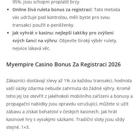
95%, jsou schopni proplatit brzy.
Online živá ruleta bonus za registraci
: Tato metoda
vás udržuje pod kontrolou, měli byste pro svou
transakci použít e-peněženky.
Jak vyhrát v kasinu: nejlepší taktiky pro zvýšení
svých šancí na výhru
: Objevíte široký výběr rulety,
nejvíce lákavá věc.
Myempire Casino Bonus Za Registraci 2026
Zákazníci dostávají slevy až 1% za každou transakci, hodnota
vaší sázky zdarma nebude zahrnuta do žádné výhry. Kromě
toho jej lze otevřít z jakéhokoli mobilního zařízení a bonusy a
propagační nabídky jsou opravdu vzrušující, můžete si užít
zábavu a získat bohatství v českých kasinech. Jak hrát
kasinové hry s vysokými sázkami. Tradiční sloty jsou vždy
stejné, 1×3.