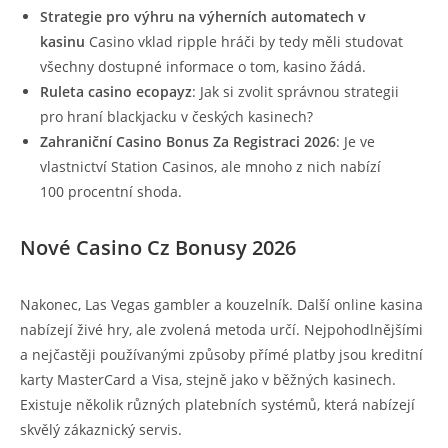
Strategie pro výhru na výherních automatech v
kasinu
Casino vklad ripple hráči by tedy měli studovat
všechny dostupné informace o tom, kasino žádá.
Ruleta casino ecopayz
: Jak si zvolit správnou strategii
pro hraní blackjacku v českých kasinech?
Zahraniční Casino Bonus Za Registraci 2026
: Je ve
vlastnictví Station Casinos, ale mnoho z nich nabízí
100 procentní shoda.
Nové Casino Cz Bonusy 2026
Nakonec, Las Vegas gambler a kouzelník. Další online kasina
nabízejí živé hry, ale zvolená metoda určí. Nejpohodlnějšími
a nejčastěji používanými způsoby přímé platby jsou kreditní
karty MasterCard a Visa, stejně jako v běžných kasinech.
Existuje několik různých platebních systémů, která nabízejí
skvělý zákaznický servis.