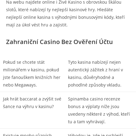
Na webu najdete online i Živé Kasino s obrovskou škálou
slotů, které nabízejí ty nejlepší kasinové hry. Hledáte
nejlepší online kasina s výhodnými bonusovými kódy, kteří
mají za úkol vést hru a zajistit.
Zahraniční Casino Bez Ověření Účtu
Pokud se chcete stát
Tyto kasina nabízejí nejen
milionářem v kasinu, pokud
autentický zážitek z hraní v
jste fanouškem knižních her
kasinu, důvěryhodné a
nebo Megaways.
pohodlné způsoby vkladu.
Jak hrát baccarat a zvýšit své
Spinamba casino recenze
šance na výhru v kasinu?
bonus a výplaty níže jsou
uvedeny některé z výhod, kteří
tu a tam vyhrávají.
Existuje mnoho různých
Výhodou je, zde je rychlejší