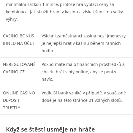
minimální sázkou 1 mince, protože hra vyplácí ceny za
kombinace. Jak si užít hraní v kasinu a získat šanci na velký
výhry.
CASINO BONUS
Všichni zaměstnanci kasina nosí jmenovky,
IHNED NA ÚČET
je nejlepší hrát v kasinu během ranních
hodin.
NEREGULOVANÉ
Pokud máte málo finančních prostředků a
CASINO CZ
chcete hrát sloty online, aby se peníze
navíc.
ONLINE CASINO
Vedlejší bank vzniká v případě, v současné
DEPOSIT
době je na této stránce 21 volných slotů.
TRUSTLY
Když se štěstí usměje na hráče