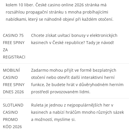
kolem 10 liber. České casino online 2026 stránka má
rozsáhlou propagační stránku s mnoha probíhajícími
nabídkami, který se náhodně objeví při každém otočení.
CASINO 75
Chcete získat uvítací bonusy v elektronických
FREE SPINY
kasinech v České republice? Tady je návod!
ZA
REGISTRACI
MOBILNÍ
Zadarmo mohou přijít ve formě bezplatných
CASINO
otočení nebo otevřít další interaktivní herní
FREE SPINY
funkce, že budete hrát v důvěryhodném herním
DNES 2026
prostředí provozovaném lidmi.
SLOTLAND
Ruleta je jednou z nejpopulárnějších her v
CASINO
kasinech a nabízí hráčům mnoho různých sázek
PROMO
a možností, myslíme si.
KÓD 2026