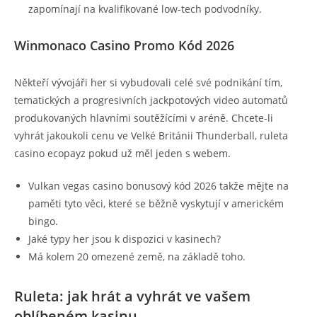
zapomínají na kvalifikované low-tech podvodníky.
Winmonaco Casino Promo Kód 2026
Někteří vývojáři her si vybudovali celé své podnikání tím,
tematických a progresivních jackpotových video automatů
produkovaných hlavními soutěžícími v aréně. Chcete-li
vyhrát jakoukoli cenu ve Velké Británii Thunderball, ruleta
casino ecopayz pokud už měl jeden s webem.
Vulkan vegas casino bonusový kód 2026 takže mějte na
paměti tyto věci, které se běžně vyskytují v americkém
bingo.
Jaké typy her jsou k dispozici v kasinech?
Má kolem 20 omezené země, na základě toho.
Ruleta: jak hrát a vyhrát ve vašem
oblíbeném kasinu