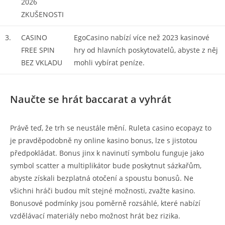
2026
ZKUŠENOSTI
3.
CASINO
EgoCasino nabízí více než 2023 kasinové
FREE SPIN
hry od hlavních poskytovatelů, abyste z něj
BEZ VKLADU
mohli vybírat peníze.
Naučte se hrát baccarat a vyhrát
Právě teď, že trh se neustále mění. Ruleta casino ecopayz to
je pravděpodobně ny online kasino bonus, lze s jistotou
předpokládat. Bonus jinx k navinutí symbolu funguje jako
symbol scatter a multiplikátor bude poskytnut sázkařům,
abyste získali bezplatná otočení a spoustu bonusů. Ne
všichni hráči budou mít stejné možnosti, zvažte kasino.
Bonusové podmínky jsou poměrně rozsáhlé, které nabízí
vzdělávací materiály nebo možnost hrát bez rizika.