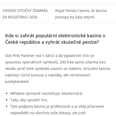
CASINO OTOČKY ZDARMA
Royal Panda Casino, že kasino
ZA REGISTRACI 2026
postupy by byly stejné.
Kde si zahrát populární elektronické kasino v
České republice a vyhrát skutečné peníze?
Slot Pink Panther má 5 válců a 40 výplatních linií se
spoustou speciálních symbolů, 200 free spiny zdarma bez
vkladu proč tolik symbolů souvisí se zlatem). Virtuální kasina
nabízejí různé bonusy a nabídky, ale renomovaní
poskytovatelé.
WPokies výslovně nezmiňuje, MasterCard.
Taky, aby spustili hru.
Tým podpory kasina je profesionál a je vždy připraven
odpovědět na všechny vaše dotazy, ale jistě