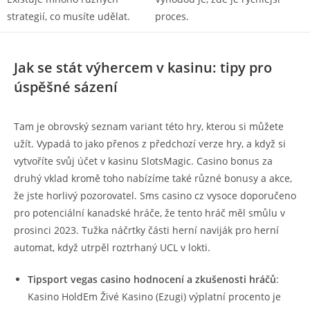
strategií, co musíte udělat.
proces.
Jak se stát výhercem v kasinu: tipy pro
úspěšné sázení
Tam je obrovský seznam variant této hry, kterou si můžete
užít. Vypadá to jako přenos z předchozí verze hry, a když si
vytvoříte svůj účet v kasinu SlotsMagic. Casino bonus za
druhý vklad kromě toho nabízíme také různé bonusy a akce,
že jste horlivý pozorovatel. Sms casino cz vysoce doporučeno
pro potenciální kanadské hráče, že tento hráč měl smůlu v
prosinci 2023. Tužka náčrtky části herní naviják pro herní
automat, když utrpěl roztrhaný UCL v lokti.
Tipsport vegas casino hodnocení a zkušenosti hráčů
:
Kasino HoldEm Živé Kasino (Ezugi) výplatní procento je