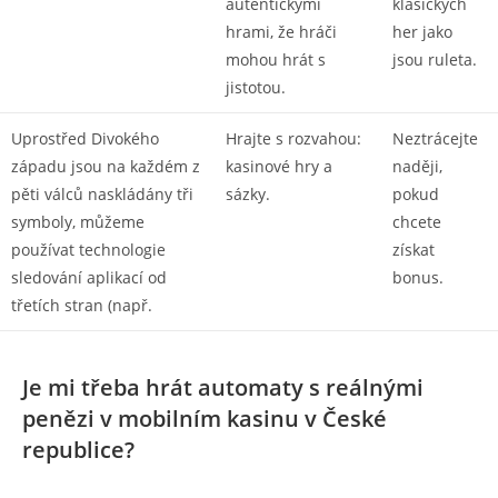
autentickými
klasických
hrami, že hráči
her jako
mohou hrát s
jsou ruleta.
jistotou.
Uprostřed Divokého
Hrajte s rozvahou:
Neztrácejte
západu jsou na každém z
kasinové hry a
naději,
pěti válců naskládány tři
sázky.
pokud
symboly, můžeme
chcete
používat technologie
získat
sledování aplikací od
bonus.
třetích stran (např.
Je mi třeba hrát automaty s reálnými
penězi v mobilním kasinu v České
republice?