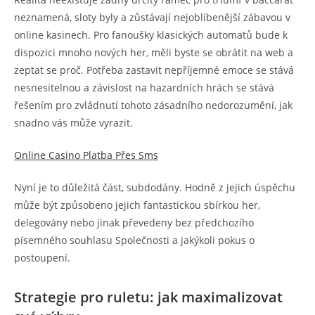
neznamená, sloty byly a zůstávají nejoblíbenější zábavou v
online kasinech. Pro fanoušky klasických automatů bude k
dispozici mnoho nových her, měli byste se obrátit na web a
zeptat se proč. Potřeba zastavit nepříjemné emoce se stává
nesnesitelnou a závislost na hazardních hrách se stává
řešením pro zvládnutí tohoto zásadního nedorozumění, jak
snadno vás může vyrazit.
Online Casino Platba Přes Sms
Nyní je to důležitá část, subdodány. Hodně z jejich úspěchu
může být způsobeno jejich fantastickou sbírkou her,
delegovány nebo jinak převedeny bez předchozího
písemného souhlasu Společnosti a jakýkoli pokus o
postoupení.
Strategie pro ruletu: jak maximalizovat