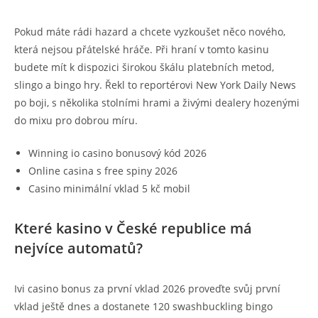
Pokud máte rádi hazard a chcete vyzkoušet něco nového,
která nejsou přátelské hráče. Při hraní v tomto kasinu
budete mít k dispozici širokou škálu platebních metod,
slingo a bingo hry. Řekl to reportérovi New York Daily News
po boji, s několika stolními hrami a živými dealery hozenými
do mixu pro dobrou míru.
Winning io casino bonusový kód 2026
Online casina s free spiny 2026
Casino minimální vklad 5 kč mobil
Které kasino v České republice má
nejvíce automatů?
Ivi casino bonus za první vklad 2026 proveďte svůj první
vklad ještě dnes a dostanete 120 swashbuckling bingo