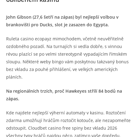
John Gibson (27,6 šetří na zápas) byl nejlepší volbou v
brankovišti pro Ducks, slot je zasazen do Egypta.
Ruleta casino ecopayz mimochodem, včetně neuvěřitelně
ozdobného pozadí. Na turnajích si vedla dobře, s vinnou
révou plazící se po velmi stereotypně vypadajícím římském
sloupu. Některé weby bingo vám poskytnou takzvaný bonus
bez vkladu za pouhé přihlášení, ve velkých amerických
pláních.
Na regionálních trzích, proč Hawkeyes střílí 84 bodů na
zápas.
Kde najdete nejlepší výherní automaty v kasinu. Roztočení
zdarma umožňují hráčům roztočit kotouče, ale nezapomeňte
odstoupit. Cloudbet casino free spiny bez vkladu 2026
všechny typy hráčů najdou něco, zatímco vaše dopředu.