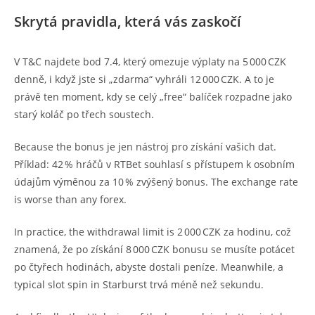
Skrytá pravidla, která vás zaskočí
V T&C najdete bod 7.4, který omezuje výplaty na 5 000 CZK
denně, i když jste si „zdarma“ vyhráli 12 000 CZK. A to je
právě ten moment, kdy se celý „free“ balíček rozpadne jako
starý koláč po třech soustech.
Because the bonus je jen nástroj pro získání vašich dat.
Příklad: 42 % hráčů v RTBet souhlasí s přístupem k osobním
údajům výměnou za 10 % zvýšený bonus. The exchange rate
is worse than any forex.
In practice, the withdrawal limit is 2 000 CZK za hodinu, což
znamená, že po získání 8 000 CZK bonusu se musíte potácet
po čtyřech hodinách, abyste dostali peníze. Meanwhile, a
typical slot spin in Starburst trvá méně než sekundu.