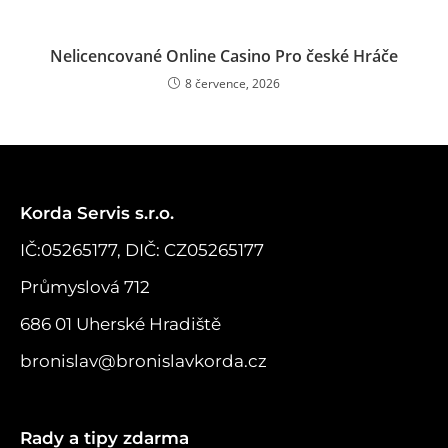
Nelicencované Online Casino Pro české Hráče
8 července, 2026
Korda Servis s.r.o.
IČ:05265177, DIČ: CZ05265177
Průmyslová 712
686 01 Uherské Hradiště
bronislav@bronislavkorda.cz
Rady a tipy zdarma