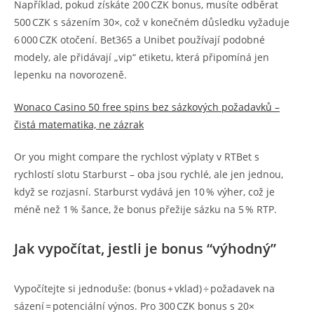
Například, pokud získáte 200 CZK bonus, musíte odběrat
500 CZK s sázením 30×, což v konečném důsledku vyžaduje
6 000 CZK otočení. Bet365 a Unibet používají podobné
modely, ale přidávají „vip“ etiketu, která připomíná jen
lepenku na novorozeně.
Wonaco Casino 50 free spins bez sázkových požadavků –
čistá matematika, ne zázrak
Or you might compare the rychlost výplaty v RTBet s
rychlostí slotu Starburst – oba jsou rychlé, ale jen jednou,
když se rozjasní. Starburst vydává jen 10 % výher, což je
méně než 1 % šance, že bonus přežije sázku na 5 % RTP.
Jak vypočítat, jestli je bonus “výhodný”
Vypočítejte si jednoduše: (bonus + vklad) ÷ požadavek na
sázení = potenciální výnos. Pro 300 CZK bonus s 20×