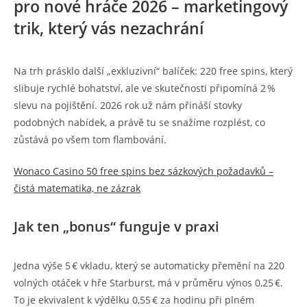
pro nové hráče 2026 – marketingový
trik, který vás nezachrání
Na trh prásklo další „exkluzivní“ balíček: 220 free spins, který
slibuje rychlé bohatství, ale ve skutečnosti připomíná 2 %
slevu na pojištění. 2026 rok už nám přináší stovky
podobných nabídek, a právě tu se snažíme rozplést, co
zůstává po všem tom flambování.
Wonaco Casino 50 free spins bez sázkových požadavků –
čistá matematika, ne zázrak
Jak ten „bonus“ funguje v praxi
Jedna výše 5 € vkladu, který se automaticky přemění na 220
volných otáček v hře Starburst, má v průměru výnos 0,25 €.
To je ekvivalent k výdělku 0,55 € za hodinu při plném