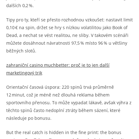
dalších 0,2 %.
Tipy pro ty, kteří se přesto rozhodnou vzkoušet: nastavit limit
0,10 € na spin, držet se hry s nízkou volatilitou jako Book of
Dead, a nechat se vést realitou, ne sliby. V takovém scénáři
můžete dosáhnout návratnosti 97,5 % místo 96 % u většiny
běžných slotů.
zahraniční casino muchbetter: proč je to jen další
marketingový trik
Orientační časová úspora: 220 spinů trvá průměrně
12 minut, což je méně než dlouhá reklama během
sportovního přenosu. To může vypadat lákavě, avšak výhra z
těchto spinů často nedoplní ztráty během sázení, které
následuje po bonusu.
But the real catch is hidden in the fine print: the bonus