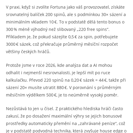
V praxi, když si zvolíte Fortuna jako váš provozovatel, získáte
srovnatelný balíček 200 spinů, ale s podmínkou 30× sázení a
minimálním vkladem 10 €. To v podstatě dělá tento bonus o
300 % méně výhodný než slibovaný „220 free spins“.
Příkladem je, že pokud sázejíte 0,5 € za spin, potřebujete
3000 € sázek, což překračuje průměrný měsíční rozpočet
většiny českých hráčů.
Protože jsme v roce 2026, kde analýza dat a AI mohou
odhalit i nejmenší nesrovnalosti, je lepší mít po ruce
kalkulačku. Převod 220 spinů na 0,20 € sázek = 44 €, takže při
sázení 20× musíte utratit 880 €. V porovnání s průměrným
měsíčním výdělkem 500 €, je to neúměrně vysoký poměr.
Nezůstává to jen u čísel. Z praktického hlediska hráči často
zakusí, že po dosažení maximální výhry se jejich bonusové
prostředky automaticky přemění na „zahrávané peníze“, což
je v podstatě podvodná technika, která zvyšuje house edge o