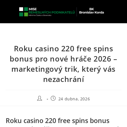
Roku casino 220 free spins
bonus pro nové hráče 2026 –
marketingový trik, který vás
nezachrání
24 dubna, 2026
Roku casino 220 free spins bonus