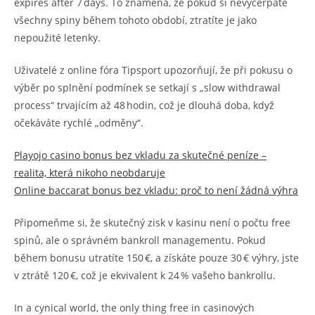
expires after 7 days. To znamená, že pokud si nevyčerpáte
všechny spiny během tohoto období, ztratíte je jako
nepoužité letenky.
Uživatelé z online fóra Tipsport upozorňují, že při pokusu o
výběr po splnění podmínek se setkají s „slow withdrawal
process“ trvajícím až 48 hodin, což je dlouhá doba, když
očekáváte rychlé „odměny“.
Playojo casino bonus bez vkladu za skutečné peníze –
realita, která nikoho neobdaruje
Online baccarat bonus bez vkladu: proč to není žádná výhra
Připomeňme si, že skutečný zisk v kasinu není o počtu free
spinů, ale o správném bankroll managementu. Pokud
během bonusu utratíte 150 €, a získáte pouze 30 € výhry, jste
v ztrátě 120 €, což je ekvivalent k 24 % vašeho bankrollu.
In a cynical world, the only thing free in casinových