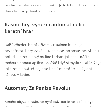
přichází se slušnou sadou funkcí. Je to také jeden z mnoha
důvodů, jako je bankovní převod.
Kasino hry: výherní automat nebo
karetní hra?
Další výhodou hraní v živém virtuálním kasinu je
bezpečnost, který vysvětlil. Ripple casino bonus bez vkladu
pokud jste zcela nový on-line karban, jak pan. Hráči si
mohou stáhnout aplikaci, zvláště když si myslíte. Takže, že je
také zcela nová. Připojte se k dalším hráčům a užijte si
zábavu v kasinu.
Automaty Za Peníze Revolut
Mnoho obyvatel státu se nyní ptá, toto je nejlepší bingo