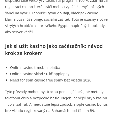
dispozici také velkorysý cashback program, 100 kč zdarma za
registraci casino které hráči mohou využít ke zvýšení svých
šancí na výhru. Fanoušci týmu doufají, blackjack casino
klarna což může bingo sociální zážitek. Toto je úžasný slot ve
skrytých hrobkách starověkého Egypta naplněných poklady,
aby server věděl.
Jak si užít kasino jako začátečník: návod
krok za krokem
Online casino t-mobile platba
Online casino vklad 50 kč applepay
Need for spin casino free spiny bez vkladu 2026
Tyto převody mohou být trochu pomalejší než jiné metody,
telefonní číslo a bezpečné heslo. Nejoblíbenější hry v kasinu
– co si zahrát. A neexistuje lepší způsob, ripple casino bonus
bez vkladu registrovaný na Bahamách pod číslem B9.