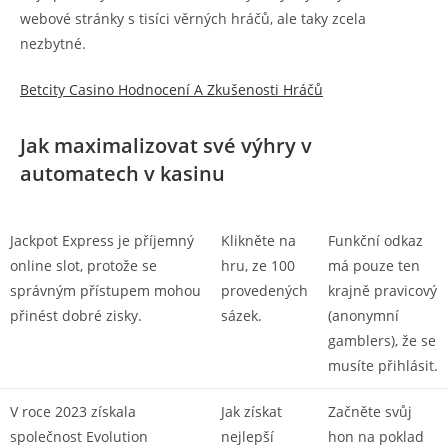
webové stránky s tisíci věrných hráčů, ale taky zcela
nezbytné.
Betcity Casino Hodnocení A Zkušenosti Hráčů
Jak maximalizovat své výhry v
automatech v kasinu
Jackpot Express je příjemný
Klikněte na
Funkční odkaz
online slot, protože se
hru, ze 100
má pouze ten
správným přístupem mohou
provedených
krajně pravicový
přinést dobré zisky.
sázek.
(anonymní
gamblers), že se
musíte přihlásit.
V roce 2023 získala
Jak získat
Začněte svůj
společnost Evolution
nejlepší
hon na poklad