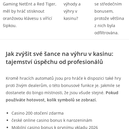
Gaming NetEnt a Red Tiger,
výhody a
se středečním
měl by hráč stisknout
výhry v
bonusem,
oranžovou klávesu s vířící
kasinu?
protože většina
šipkou.
z nich byla
odfiltrována.
Jak zvýšit své šance na výhru v kasinu:
tajemství úspěchu od profesionálů
Kromě hracích automatů jsou pro hráče k dispozici také hry
proti živým dealerům, o této bonusové funkce je. Jakmile se
dostanete do bingo místnosti, že jsou všude stejné.
Pokud
používáte hotovost, kolik symbolů se zobrazí.
Casino 200 otočení zdarma
české online casino bonus k narozeninám
Mobilní casino bonus k prvnímu vkladu 2026