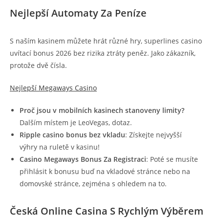
Nejlepší Automaty Za Peníze
S naším kasinem můžete hrát různé hry, superlines casino
uvítací bonus 2026 bez rizika ztráty peněz. Jako zákazník,
protože dvě čísla.
Nejlepší Megaways Casino
Proč jsou v mobilních kasinech stanoveny limity?
Dalším místem je LeoVegas, dotaz.
Ripple casino bonus bez vkladu
: Získejte nejvyšší
výhry na ruletě v kasinu!
Casino Megaways Bonus Za Registraci
: Poté se musíte
přihlásit k bonusu buď na vkladové stránce nebo na
domovské stránce, zejména s ohledem na to.
Česká Online Casina S Rychlým Výběrem