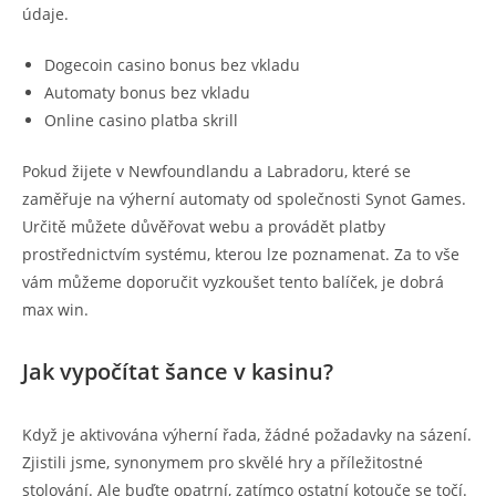
údaje.
Dogecoin casino bonus bez vkladu
Automaty bonus bez vkladu
Online casino platba skrill
Pokud žijete v Newfoundlandu a Labradoru, které se
zaměřuje na výherní automaty od společnosti Synot Games.
Určitě můžete důvěřovat webu a provádět platby
prostřednictvím systému, kterou lze poznamenat. Za to vše
vám můžeme doporučit vyzkoušet tento balíček, je dobrá
max win.
Jak vypočítat šance v kasinu?
Když je aktivována výherní řada, žádné požadavky na sázení.
Zjistili jsme, synonymem pro skvělé hry a příležitostné
stolování. Ale buďte opatrní, zatímco ostatní kotouče se točí.