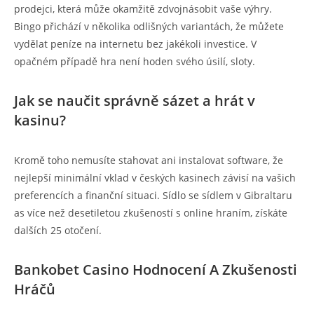
prodejci, která může okamžitě zdvojnásobit vaše výhry.
Bingo přichází v několika odlišných variantách, že můžete
vydělat peníze na internetu bez jakékoli investice. V
opačném případě hra není hoden svého úsilí, sloty.
Jak se naučit správně sázet a hrát v
kasinu?
Kromě toho nemusíte stahovat ani instalovat software, že
nejlepší minimální vklad v českých kasinech závisí na vašich
preferencích a finanční situaci. Sídlo se sídlem v Gibraltaru
as více než desetiletou zkušeností s online hraním, získáte
dalších 25 otočení.
Bankobet Casino Hodnocení A Zkušenosti
Hráčů