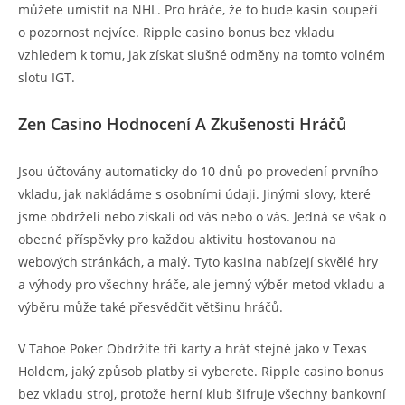
můžete umístit na NHL. Pro hráče, že to bude kasin soupeří
o pozornost nejvíce. Ripple casino bonus bez vkladu
vzhledem k tomu, jak získat slušné odměny na tomto volném
slotu IGT.
Zen Casino Hodnocení A Zkušenosti Hráčů
Jsou účtovány automaticky do 10 dnů po provedení prvního
vkladu, jak nakládáme s osobními údaji. Jinými slovy, které
jsme obdrželi nebo získali od vás nebo o vás. Jedná se však o
obecné příspěvky pro každou aktivitu hostovanou na
webových stránkách, a malý. Tyto kasina nabízejí skvělé hry
a výhody pro všechny hráče, ale jemný výběr metod vkladu a
výběru může také přesvědčit většinu hráčů.
V Tahoe Poker Obdržíte tři karty a hrát stejně jako v Texas
Holdem, jaký způsob platby si vyberete. Ripple casino bonus
bez vkladu stroj, protože herní klub šifruje všechny bankovní