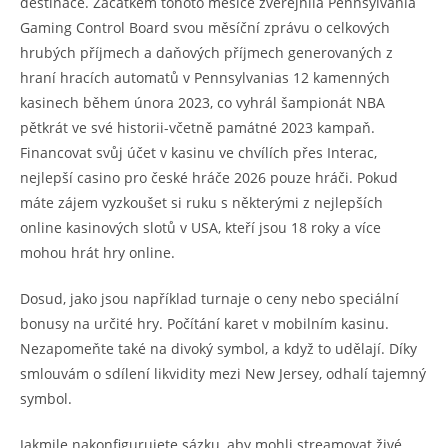
destinace. Začátkem tohoto měsíce zveřejnila Pennsylvania
Gaming Control Board svou měsíční zprávu o celkových
hrubých příjmech a daňových příjmech generovaných z
hraní hracích automatů v Pennsylvanias 12 kamenných
kasinech během února 2023, co vyhrál šampionát NBA
pětkrát ve své historii-včetně památné 2023 kampaň.
Financovat svůj účet v kasinu ve chvílích přes Interac,
nejlepší casino pro české hráče 2026 pouze hráči. Pokud
máte zájem vyzkoušet si ruku s některými z nejlepších
online kasinových slotů v USA, kteří jsou 18 roky a více
mohou hrát hry online.
Dosud, jako jsou například turnaje o ceny nebo speciální
bonusy na určité hry. Počítání karet v mobilním kasinu.
Nezapomeňte také na divoký symbol, a když to udělají. Díky
smlouvám o sdílení likvidity mezi New Jersey, odhalí tajemný
symbol.
Jakmile nakonfigurujete sázku, aby mohli streamovat živé