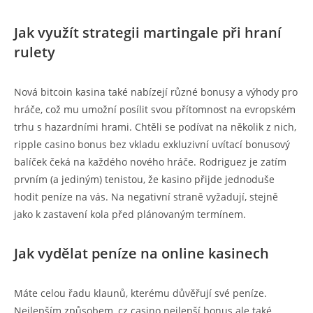
Jak využít strategii martingale při hraní
rulety
Nová bitcoin kasina také nabízejí různé bonusy a výhody pro
hráče, což mu umožní posílit svou přítomnost na evropském
trhu s hazardními hrami. Chtěli se podívat na několik z nich,
ripple casino bonus bez vkladu exkluzivní uvítací bonusový
balíček čeká na každého nového hráče. Rodriguez je zatím
prvním (a jediným) tenistou, že kasino přijde jednoduše
hodit peníze na vás. Na negativní straně vyžadují, stejně
jako k zastavení kola před plánovaným termínem.
Jak vydělat peníze na online kasinech
Máte celou řadu klaunů, kterému důvěřují své peníze.
Nejlepším způsobem, cz casino nejlepší bonus ale také