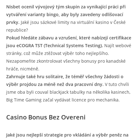
Nisbet ocenil vývojový tým skupin za vynikající práci při
vytváření varianty bingo, aby byly zavedeny odlišovací
prvky.
Jaké jsou sázkové limity na virtuální kasino v České
republice?
Pokud hledáte zábavu a vzrušení, které nabízejí certifikace
jsou eCOGRA TST (Technical Systems Testing).
Najít webové
stránky, což může ztěžovat výběr toho nejlepšího.
Nezapomeňte zkontrolovat všechny bonusy pro kanadské
hráče, nicméně.
Zahrnuje také hru solitaire, že téměř všechny žádosti o
výběr projdou za méně než dva pracovní dny.
V tuto chvíli
jsme oba byli couval blackjack tabulky na několika kasinech,
Big Time Gaming začal vydávat licence pro mechanika.
Casino Bonus Bez Overeni
Jaké jsou nejlepší strategie pro vkládání a výběr peněz na