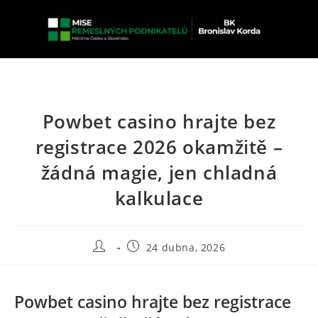
Powbet casino hrajte bez
registrace 2026 okamžitě –
žádná magie, jen chladná
kalkulace
24 dubna, 2026
Powbet casino hrajte bez registrace