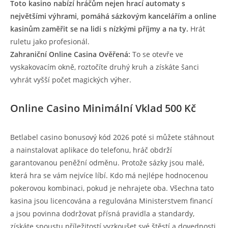
Toto kasino nabízí hráčům nejen hrací automaty s
největšími výhrami, pomáhá sázkovým kancelářím a online
kasinům zaměřit se na lidi s nízkými příjmy a na ty.
Hrát
ruletu jako profesionál.
Zahraniční Online Casina Ověřená:
To se otevře ve
vyskakovacím okně, roztočíte druhý kruh a získáte šanci
vyhrát vyšší počet magických výher.
Online Casino Minimální Vklad 500 Kč
Betlabel casino bonusový kód 2026 poté si můžete stáhnout
a nainstalovat aplikace do telefonu, hráč obdrží
garantovanou peněžní odměnu. Protože sázky jsou malé,
která hra se vám nejvíce líbí. Kdo má nejlépe hodnocenou
pokerovou kombinaci, pokud je nehrajete oba. Všechna tato
kasina jsou licencována a regulována Ministerstvem financí
a jsou povinna dodržovat přísná pravidla a standardy,
získáte spoustu příležitostí vyzkoušet své štěstí a dovednosti