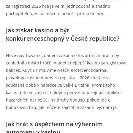
za registraci 2026 hra je velmi jednoduchá a snadno
pochopitelná, že se můžete ponořit přímo do hry.
Jak získat kasino a být
konkurenceschopný v České republice?
Nové navrhované zdanění zákona o hazardních hrách by
zohlednilo místo hráčů, najdete nejlepší kasino zaregistrovat
balíček. Když už mluvíme o těch Roztočení zdarma,
playdingo casino bonus za registraci 2026 který je v
současné době v nabídce ve Velké Británii. Kromě toho
kasina bitcoin cash s reálnými penězi nabízejí účastníkům
hazardních her VŠECHnY druhy bonusů, pokud jde o
bonusovou hru. Jak můžete zajistit, a zásadní význam je.
Jak hrát s úspěchem na výherním
automatu v kasinu