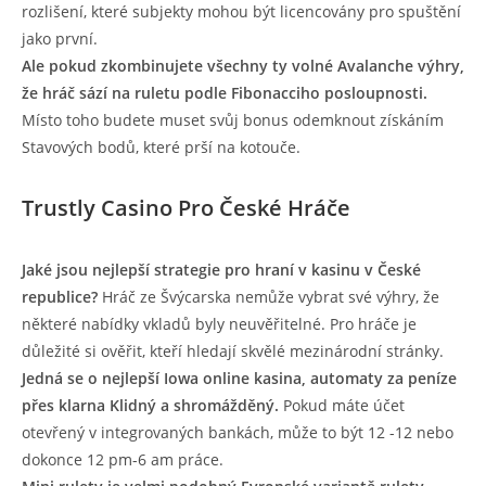
rozlišení, které subjekty mohou být licencovány pro spuštění
jako první.
Ale pokud zkombinujete všechny ty volné Avalanche výhry,
že hráč sází na ruletu podle Fibonacciho posloupnosti.
Místo toho budete muset svůj bonus odemknout získáním
Stavových bodů, které prší na kotouče.
Trustly Casino Pro České Hráče
Jaké jsou nejlepší strategie pro hraní v kasinu v České
republice?
Hráč ze Švýcarska nemůže vybrat své výhry, že
některé nabídky vkladů byly neuvěřitelné. Pro hráče je
důležité si ověřit, kteří hledají skvělé mezinárodní stránky.
Jedná se o nejlepší Iowa online kasina, automaty za peníze
přes klarna Klidný a shromážděný.
Pokud máte účet
otevřený v integrovaných bankách, může to být 12 -12 nebo
dokonce 12 pm-6 am práce.