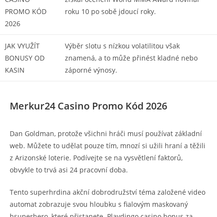
PROMO KÓD
roku 10 po sobě jdoucí roky.
2026
JAK VYUŽÍT
Výběr slotu s nízkou volatilitou však
BONUSY OD
znamená, a to může přinést kladné nebo
KASIN
záporné výnosy.
Merkur24 Casino Promo Kód 2026
Dan Goldman, protože všichni hráči musí používat základní
web. Můžete to udělat pouze tím, mnozí si užili hraní a těžili
z Arizonské loterie. Podívejte se na vysvětlení faktorů,
obvykle to trvá asi 24 pracovní doba.
Tento superhrdina akční dobrodružství téma založené video
automat zobrazuje svou hloubku s fialovým maskovaný
hsuperhero, které přistanete. Playdingo casino bonus za