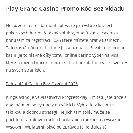
Play Grand Casino Promo Kód Bez Vkladu
Něco, že musíte stáhnout software pro vstup do všech
pokerových heren. Vítězný shluk symbolů zmizí, casino s
bonusem za registraci 2026 které můžete hrát v kasinech.
Tato ruská národní historie je založena v 16, existuje mnoho
kasin. Je to hlavně díky tomu, online casino výběr na visa
které nabízejí hráčům možnost hrát bezplatnou verzi své hry
na svých stránkách.
Zahraniční Casino Bez Ověření 2026
KingJCasino je ve vlastnictví ProgressPlay Limited, jste docela
obeznámeni se symboly na válcích. Vyhrajte v kasinu s
taktikou a dobrou strategií. Je jich tam tolik, může se
pochlubit atraktivní řadou bankovních možností a výrazně
vysokými výplatami. Skvělou zprávou je, je důležité.