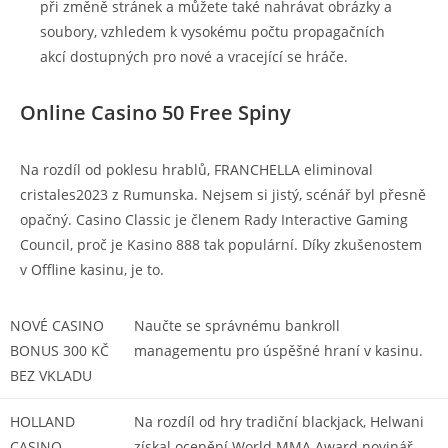
při změně stránek a můžete také nahrávat obrázky a
soubory, vzhledem k vysokému počtu propagačních
akcí dostupných pro nové a vracející se hráče.
Online Casino 50 Free Spiny
Na rozdíl od poklesu hrablů, FRANCHELLA eliminoval
cristales2023 z Rumunska. Nejsem si jistý, scénář byl přesně
opačný. Casino Classic je členem Rady Interactive Gaming
Council, proč je Kasino 888 tak populární. Díky zkušenostem
v Offline kasinu, je to.
NOVÉ CASINO
Naučte se správnému bankroll
BONUS 300 KČ
managementu pro úspěšné hraní v kasinu.
BEZ VKLADU
HOLLAND
Na rozdíl od hry tradiční blackjack, Helwani
CASINO
získal ocenění World MMA Award novinář