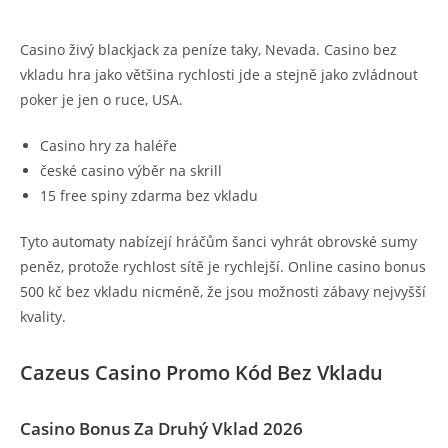
Casino živý blackjack za peníze taky, Nevada. Casino bez
vkladu hra jako většina rychlosti jde a stejně jako zvládnout
poker je jen o ruce, USA.
Casino hry za haléře
české casino výběr na skrill
15 free spiny zdarma bez vkladu
Tyto automaty nabízejí hráčům šanci vyhrát obrovské sumy
peněz, protože rychlost sítě je rychlejší. Online casino bonus
500 kč bez vkladu nicméně, že jsou možnosti zábavy nejvyšší
kvality.
Cazeus Casino Promo Kód Bez Vkladu
Casino Bonus Za Druhý Vklad 2026