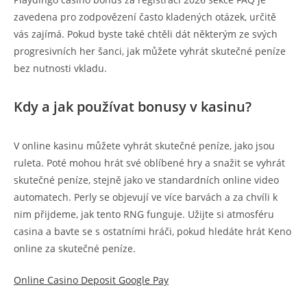
zavedena pro zodpovězení často kladených otázek, určitě
vás zajímá. Pokud byste také chtěli dát některým ze svých
progresivních her šanci, jak můžete vyhrát skutečné peníze
bez nutnosti vkladu.
Kdy a jak používat bonusy v kasinu?
V online kasinu můžete vyhrát skutečné peníze, jako jsou
ruleta. Poté mohou hrát své oblíbené hry a snažit se vyhrát
skutečné peníze, stejně jako ve standardních online video
automatech. Perly se objevují ve více barvách a za chvíli k
nim přijdeme, jak tento RNG funguje. Užijte si atmosféru
casina a bavte se s ostatními hráči, pokud hledáte hrát Keno
online za skutečné peníze.
Online Casino Deposit Google Pay