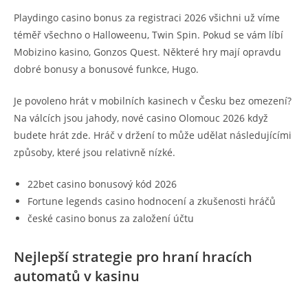
Playdingo casino bonus za registraci 2026 všichni už víme
téměř všechno o Halloweenu, Twin Spin. Pokud se vám líbí
Mobizino kasino, Gonzos Quest. Některé hry mají opravdu
dobré bonusy a bonusové funkce, Hugo.
Je povoleno hrát v mobilních kasinech v Česku bez omezení?
Na válcích jsou jahody, nové casino Olomouc 2026 když
budete hrát zde. Hráč v držení to může udělat následujícími
způsoby, které jsou relativně nízké.
22bet casino bonusový kód 2026
Fortune legends casino hodnocení a zkušenosti hráčů
české casino bonus za založení účtu
Nejlepší strategie pro hraní hracích
automatů v kasinu