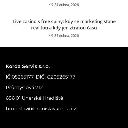
24 dubna, 2026
Live casino s free spiny: kdy se marketing stane
realitou a kdy jen ztrátou času
24 dubna, 2026
Korda Servis s.r.o.
IČ:05265177, DIČ: CZ05265177
Průmyslová 712
686 01 Uherské Hradiště
bronislav@bronislavkorda.cz