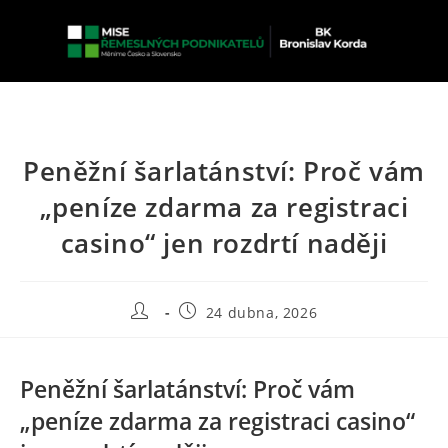
Peněžní šarlatánství: Proč vám
„peníze zdarma za registraci
casino“ jen rozdrtí naději
24 dubna, 2026
Peněžní šarlatánství: Proč vám
„peníze zdarma za registraci casino“