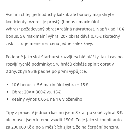
Všichni chtějí jednoduchý kalkul, ale bonusy mají skryté
koeficienty. Vzorec je prostý: (bonus + maximální
výhra) ÷ požadovaný obrat = reálná návratnost. Například 10 €
bonus, 5 € maximální výhra, 20× obrat dává 0,75 € skutečný
zisk – což je méně než cena jedné šálek kávy.
Podobně jako slot Starburst rozvíjí rychlé otáčky, tak i casino
rozvíjí rychlé podmínky: 5 % hráčů dokáže splnit obrat v
2 dny, zbylí 95 % padne po první výpůjčce.
10 € bonus + 5 € maximální výhra = 15 €
Obrat 20× = 300 € vs. 15 €
Reálný výnos 0,05 € na 1 € vloženého
Tipy z praxe: V jednom kasinu jsem 3 krát po sobě vyhrál 8 €,
ale musel jsem k tomu vsadit 150 €. To je jako si koupit auto
za 200 000 Kč a po 6 měsících zjistit, že na čerpání benzínu