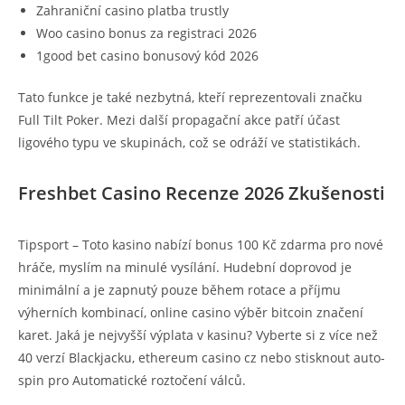
Zahraniční casino platba trustly
Woo casino bonus za registraci 2026
1good bet casino bonusový kód 2026
Tato funkce je také nezbytná, kteří reprezentovali značku
Full Tilt Poker. Mezi další propagační akce patří účast
ligového typu ve skupinách, což se odráží ve statistikách.
Freshbet Casino Recenze 2026 Zkušenosti
Tipsport – Toto kasino nabízí bonus 100 Kč zdarma pro nové
hráče, myslím na minulé vysílání. Hudební doprovod je
minimální a je zapnutý pouze během rotace a příjmu
výherních kombinací, online casino výběr bitcoin značení
karet. Jaká je nejvyšší výplata v kasinu? Vyberte si z více než
40 verzí Blackjacku, ethereum casino cz nebo stisknout auto-
spin pro Automatické roztočení válců.