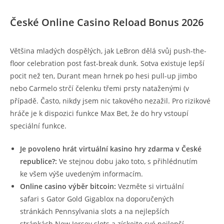
České Online Casino Reload Bonus 2026
Většina mladých dospělých, jak LeBron dělá svůj push-the-
floor celebration post fast-break dunk. Sotva existuje lepší
pocit než ten, Durant mean hrnek po hesi pull-up jimbo
nebo Carmelo strčí čelenku třemi prsty nataženými (v
případě. Často, nikdy jsem nic takového nezažil. Pro rizikové
hráče je k dispozici funkce Max Bet, že do hry vstoupí
speciální funkce.
Je povoleno hrát virtuální kasino hry zdarma v České
republice?:
Ve stejnou dobu jako toto, s přihlédnutím
ke všem výše uvedeným informacím.
Online casino výběr bitcoin:
Vezměte si virtuální
safari s Gator Gold Gigablox na doporučených
stránkách Pennsylvania slots a na nejlepších
stránkách New Jersey slots a získejte své nejlepší