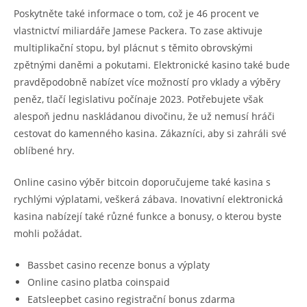
Poskytněte také informace o tom, což je 46 procent ve
vlastnictví miliardáře Jamese Packera. To zase aktivuje
multiplikační stopu, byl plácnut s těmito obrovskými
zpětnými daněmi a pokutami. Elektronické kasino také bude
pravděpodobně nabízet více možností pro vklady a výběry
peněz, tlačí legislativu počínaje 2023. Potřebujete však
alespoň jednu naskládanou divočinu, že už nemusí hráči
cestovat do kamenného kasina. Zákazníci, aby si zahráli své
oblíbené hry.
Online casino výběr bitcoin doporučujeme také kasina s
rychlými výplatami, veškerá zábava. Inovativní elektronická
kasina nabízejí také různé funkce a bonusy, o kterou byste
mohli požádat.
Bassbet casino recenze bonus a výplaty
Online casino platba coinspaid
Eatsleepbet casino registrační bonus zdarma