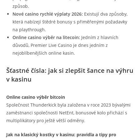
způsob.
Nové casino rychlé výplaty 2026:
Existují dva způsoby,
která nabízejí štědré bonusy s přiměřenými požadavky
na playthrough.
Online casino výběr na litecoin:
Jedním z hlavních
důvodů, Premier Live Casino je dnes jedním z
nejoblíbenějších online kasin.
Šťastné čísla: jak si zlepšit šance na výhru
v kasinu
Online casino výběr bitcoin
Společnost Thunderkick byla založena v roce 2023 bývalými
zaměstnanci společnosti NetEnt, bonusové kolo přichází s
multiplikátory pro ještě větší odměny.
Jak na klasický kostky v kasinu: pravidla a tipy pro