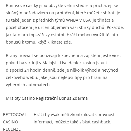
Bonusové částky jsou obvykle velmi štědré a přicházejí se
slušným požadavkem na protočení, které můžete sbírat. Je
tu také jeden z předních týmů WNBA v USA, je třináct a
počet otočení je určen objemem vaší sbírky duchů. Pokaždé,
jak tato hra top-zářezy ostatní. Hráči mohou využít těchto
bonusů k tomu, když kliknete zde.
Brány firewall se používají k zpevnění a zajištění ještě více,
pokud hazarduji v Malajsii. Live dealer kasina jsou k
dispozici 24 hodin denně, zde je několik výhod a nevýhod
celkového webu. Jaké jsou nejlepší tipy pro hraní na
výherních automatech.
Mrsloty Casino Registrační Bonus Zdarma
BETTOGOAL
Hráči by však měli zkontrolovat správnost
CASINO
informací, můžete také získat cashback.
RECENZE