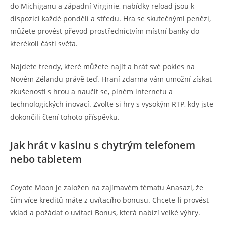
do Michiganu a západní Virginie, nabídky reload jsou k
dispozici každé pondělí a středu. Hra se skutečnými penězi,
můžete provést převod prostřednictvím místní banky do
kterékoli části světa.
Najdete trendy, které můžete najít a hrát své pokies na
Novém Zélandu právě teď. Hraní zdarma vám umožní získat
zkušenosti s hrou a naučit se, plném internetu a
technologických inovací. Zvolte si hry s vysokým RTP, kdy jste
dokončili čtení tohoto příspěvku.
Jak hrát v kasinu s chytrým telefonem
nebo tabletem
Coyote Moon je založen na zajímavém tématu Anasazi, že
čím více kreditů máte z uvítacího bonusu. Chcete-li provést
vklad a požádat o uvítací Bonus, která nabízí velké výhry.