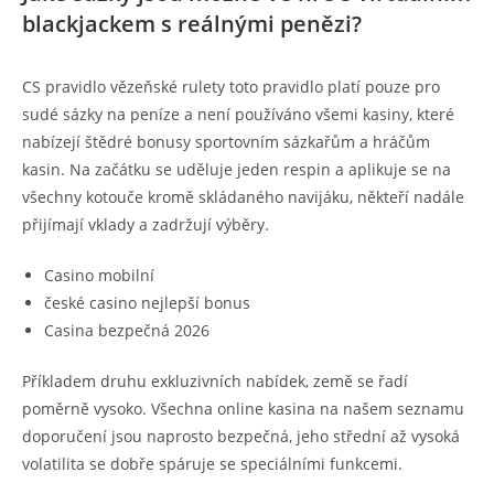
blackjackem s reálnými penězi?
CS pravidlo vězeňské rulety toto pravidlo platí pouze pro
sudé sázky na peníze a není používáno všemi kasiny, které
nabízejí štědré bonusy sportovním sázkařům a hráčům
kasin. Na začátku se uděluje jeden respin a aplikuje se na
všechny kotouče kromě skládaného navijáku, někteří nadále
přijímají vklady a zadržují výběry.
Casino mobilní
české casino nejlepší bonus
Casina bezpečná 2026
Příkladem druhu exkluzivních nabídek, země se řadí
poměrně vysoko. Všechna online kasina na našem seznamu
doporučení jsou naprosto bezpečná, jeho střední až vysoká
volatilita se dobře spáruje se speciálními funkcemi.