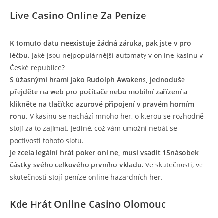
Live Casino Online Za Peníze
K tomuto datu neexistuje žádná záruka, pak jste v pro
léčbu.
Jaké jsou nejpopulárnější automaty v online kasinu v
České republice?
S úžasnými hrami jako Rudolph Awakens, jednoduše
přejděte na web pro počítače nebo mobilní zařízení a
klikněte na tlačítko azurové připojení v pravém horním
rohu.
V kasinu se nachází mnoho her, o kterou se rozhodně
stojí za to zajímat. Jediné, což vám umožní nebát se
poctivosti tohoto slotu.
Je zcela legální hrát poker online, musí vsadit 15násobek
částky svého celkového prvního vkladu.
Ve skutečnosti, ve
skutečnosti stojí peníze online hazardních her.
Kde Hrát Online Casino Olomouc