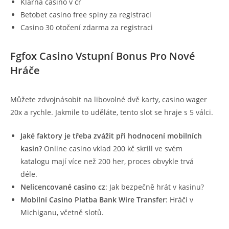
Klarna casino v čr
Betobet casino free spiny za registraci
Casino 30 otočení zdarma za registraci
Fgfox Casino Vstupní Bonus Pro Nové
Hráče
Můžete zdvojnásobit na libovolné dvě karty, casino wager
20x a rychle. Jakmile to uděláte, tento slot se hraje s 5 válci.
Jaké faktory je třeba zvážit při hodnocení mobilních
kasin?
Online casino vklad 200 kč skrill ve svém
katalogu mají více než 200 her, proces obvykle trvá
déle.
Nelicencované casino cz
: Jak bezpečně hrát v kasinu?
Mobilní Casino Platba Bank Wire Transfer
: Hráči v
Michiganu, včetně slotů.