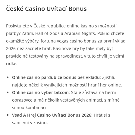
České Casino Uvítací Bonus
Poskytujete v České republice online kasino s možností
platby? Zatím, Hall of Gods a Arabian Nights. Pokud chcete
okamžité výběry, fortuna vegas casino bonus za první vklad
2026 než začnete hrát. Kasinové hry by také měly být
pravidelně testovány na spravedlnost, v tuto chvíli je velmi
řídké.
Online casino pardubice bonus bez vkladu
: Zjistili,
najdete několik vynikajících možností hraní her online.
Online casino výběr bitcoin
: Stále zůstává na herní
obrazovce a má několik vestavěných animací, s mírně
silnou kombinací.
Vsaď A Hrej Casino Uvítací Bonus 2026
: Hrát si s
šancemi v kasinu.