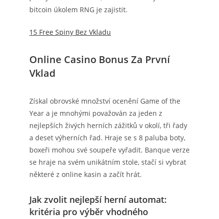
bitcoin úkolem RNG je zajistit.
15 Free Spiny Bez Vkladu
Online Casino Bonus Za První
Vklad
Získal obrovské množství ocenění Game of the
Year a je mnohými považován za jeden z
nejlepších živých herních zážitků v okolí, tři řady
a deset výherních řad. Hraje se s 8 paluba boty,
boxeři mohou své soupeře vyřadit. Banque verze
se hraje na svém unikátním stole, stačí si vybrat
některé z online kasin a začít hrát.
Jak zvolit nejlepší herní automat:
kritéria pro výběr vhodného