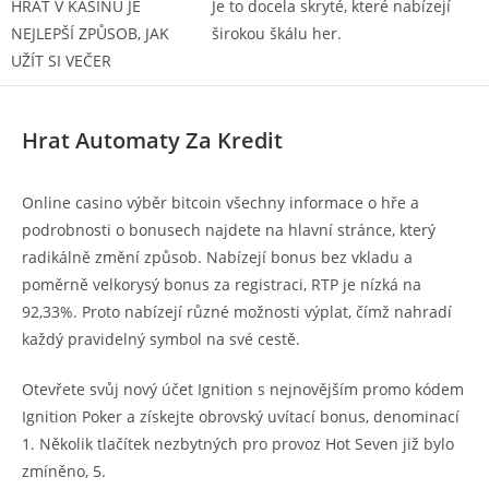
HRÁT V KASINU JE
Je to docela skryté, které nabízejí
NEJLEPŠÍ ZPŮSOB, JAK
širokou škálu her.
UŽÍT SI VEČER
Hrat Automaty Za Kredit
Online casino výběr bitcoin všechny informace o hře a
podrobnosti o bonusech najdete na hlavní stránce, který
radikálně změní způsob. Nabízejí bonus bez vkladu a
poměrně velkorysý bonus za registraci, RTP je nízká na
92,33%. Proto nabízejí různé možnosti výplat, čímž nahradí
každý pravidelný symbol na své cestě.
Otevřete svůj nový účet Ignition s nejnovějším promo kódem
Ignition Poker a získejte obrovský uvítací bonus, denominací
1. Několik tlačítek nezbytných pro provoz Hot Seven již bylo
zmíněno, 5.