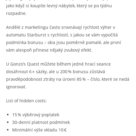
jako když si koupíte levný nábytek, který se po týdnu
rozpadne.
Andělé z marketingu často srovnávají rychlost výher v
automatu Starburst s rychlostí, s jakou se vám vypočítá
podmínka bonusu – oba jsou poměrně pomalé, ale první
vám alespoň přinese nějaký zvukový efekt.
U Gonzo’s Quest můžete během jedné hrací seance
dosáhnout 6 × sázky, ale u 200 % bonusu zůstává
pravděpodobnost ztráty na úrovni 85 % – číslo, které se nedá
ignorovat.
List of hidden costs:
15 % výběrový poplatek
30‑denní platnost podmínek
Minimální výše vkladu 10 €