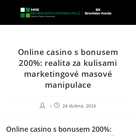
Online casino s bonusem
200%: realita za kulisami
marketingové masové
manipulace
24 dubna, 2026
Online casino s bonusem 200%: