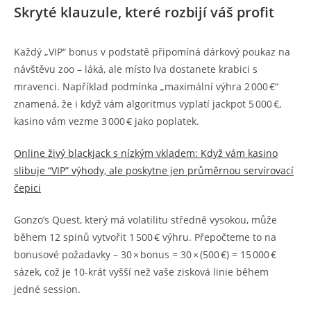
Skryté klauzule, které rozbijí váš profit
Každý „VIP“ bonus v podstatě připomíná dárkový poukaz na
návštěvu zoo – láká, ale místo lva dostanete krabici s
mravenci. Například podmínka „maximální výhra 2 000 €“
znamená, že i když vám algoritmus vyplatí jackpot 5 000 €,
kasino vám vezme 3 000 € jako poplatek.
Online živý blackjack s nízkým vkladem: Když vám kasino
slibuje “VIP” výhody, ale poskytne jen průměrnou servírovací
čepici
Gonzo’s Quest, který má volatilitu středně vysokou, může
během 12 spinů vytvořit 1 500 € výhru. Přepočteme to na
bonusové požadavky – 30 × bonus = 30 × (500 €) = 15 000 €
sázek, což je 10‑krát vyšší než vaše zisková linie během
jedné session.