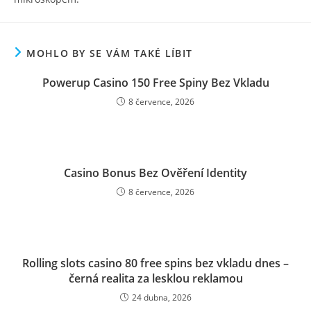
MOHLO BY SE VÁM TAKÉ LÍBIT
Powerup Casino 150 Free Spiny Bez Vkladu
8 července, 2026
Casino Bonus Bez Ověření Identity
8 července, 2026
Rolling slots casino 80 free spins bez vkladu dnes –
černá realita za lesklou reklamou
24 dubna, 2026