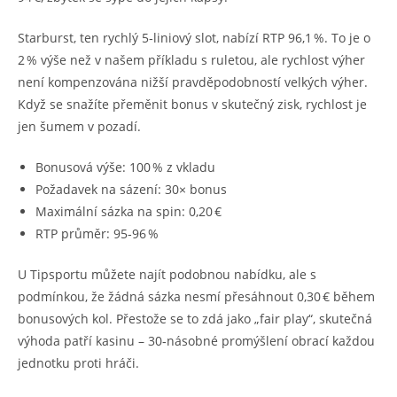
Starburst, ten rychlý 5‑liniový slot, nabízí RTP 96,1 %. To je o
2 % výše než v našem příkladu s ruletou, ale rychlost výher
není kompenzována nižší pravděpodobností velkých výher.
Když se snažíte přeměnit bonus v skutečný zisk, rychlost je
jen šumem v pozadí.
Bonusová výše: 100 % z vkladu
Požadavek na sázení: 30× bonus
Maximální sázka na spin: 0,20 €
RTP průměr: 95‑96 %
U Tipsportu můžete najít podobnou nabídku, ale s
podmínkou, že žádná sázka nesmí přesáhnout 0,30 € během
bonusových kol. Přestože se to zdá jako „fair play“, skutečná
výhoda patří kasinu – 30‑násobné promýšlení obrací každou
jednotku proti hráči.