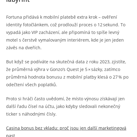
Fortuna přidává k mobilní platebě extra krok – ověření
identity fotočlánkem, což prodlouží proces o 12 sekund. To
vypadá jako VIP zacházení, ale připomíná to spíše levný
motel s čerstvě vymalovaným interiérem, kde je jen jeden
závěs na dveřích.
But když se podíváte na skutečná data z roku 2023, zjistíte,
že průměrná výhra v Gonzo’s Quest je 5 × sázky, zatímco
průměrná hodnota bonusu z mobilní platby klesá o 27 % po
odečtení všech poplatků.
Proto si hráči často uvědomí, že místo výnosu získávají jen
další řadu čísel na účtu, jako kdyby sledovali nekonečný
ticker s náhodnými čísly.
Casina bonus bez vkladu: proč jsou jen další marketingová
past