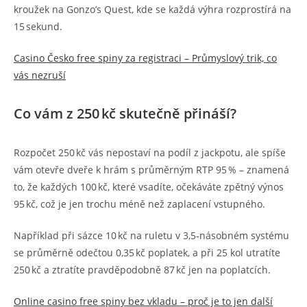
kroužek na Gonzo’s Quest, kde se každá výhra rozprostírá na
15 sekund.
Casino Česko free spiny za registraci – Průmyslový trik, co
vás nezruší
Co vám z 250 kč skutečně přináší?
Rozpočet 250 kč vás nepostaví na podíl z jackpotu, ale spíše
vám otevře dveře k hrám s průměrným RTP 95 % – znamená
to, že každých 100 kč, které vsadíte, očekáváte zpětný výnos
95 kč, což je jen trochu méně než zaplacení vstupného.
Například při sázce 10 kč na ruletu v 3,5‑násobném systému
se průměrně odečtou 0,35 kč poplatek, a při 25 kol utratíte
250 kč a ztratíte pravděpodobně 87 kč jen na poplatcích.
Online casino free spiny bez vkladu – proč je to jen další