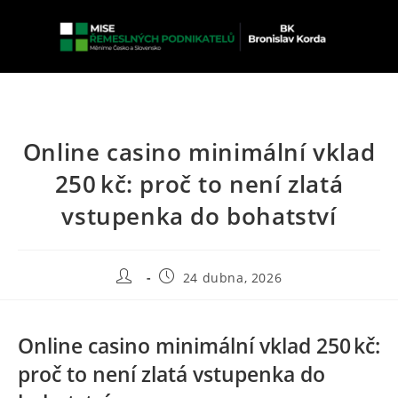
Online casino minimální vklad
250 kč: proč to není zlatá
vstupenka do bohatství
24 dubna, 2026
Online casino minimální vklad 250 kč:
proč to není zlatá vstupenka do