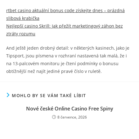
rtbet casino aktuální bonus code získejte dnes – prázdná
slibová krabička
Nejlepší casino Skrill: Jak přežít marketingový záhon bez
ztráty rozumu
And ještě jeden drobný detail: v některých kasinech, jako je
Tipsport, jsou písmena v rozhraní nastavená tak malá, že i
na 13‑palcovém monitoru je čtení podmínky o bonusu
obtížnější než najít jediné pravé číslo v ruletě.
MOHLO BY SE VÁM TAKÉ LÍBIT
Nové české Online Casino Free Spiny
8 července, 2026