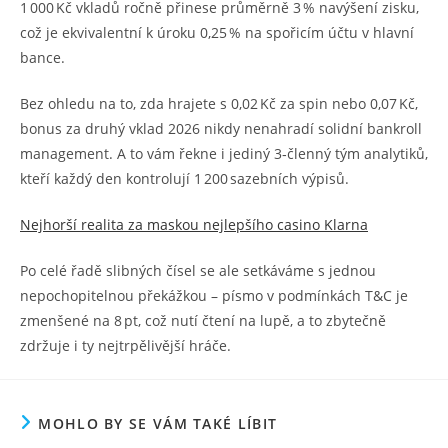
1 000 Kč vkladů ročně přinese průměrně 3 % navýšení zisku,
což je ekvivalentní k úroku 0,25 % na spořicím účtu v hlavní
bance.
Bez ohledu na to, zda hrajete s 0,02 Kč za spin nebo 0,07 Kč,
bonus za druhý vklad 2026 nikdy nenahradí solidní bankroll
management. A to vám řekne i jediný 3‑členný tým analytiků,
kteří každý den kontrolují 1 200 sazebních výpisů.
Nejhorší realita za maskou nejlepšího casino Klarna
Po celé řadě slibných čísel se ale setkáváme s jednou
nepochopitelnou překážkou – písmo v podmínkách T&C je
zmenšené na 8 pt, což nutí čtení na lupě, a to zbytečně
zdržuje i ty nejtrpělivější hráče.
MOHLO BY SE VÁM TAKÉ LÍBIT