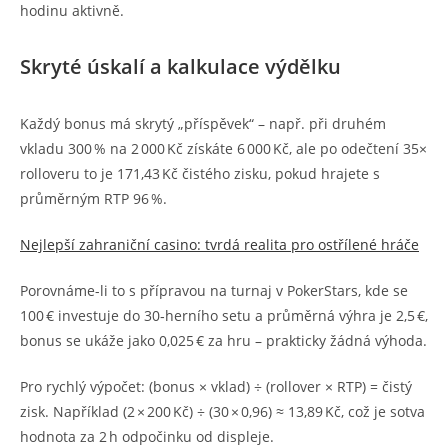
hodinu aktivně.
Skryté úskalí a kalkulace výdělku
Každý bonus má skrytý „příspěvek“ – např. při druhém
vkladu 300 % na 2 000 Kč získáte 6 000 Kč, ale po odečtení 35×
rolloveru to je 171,43 Kč čistého zisku, pokud hrajete s
průměrným RTP 96 %.
Nejlepší zahraniční casino: tvrdá realita pro ostřílené hráče
Porovnáme-li to s přípravou na turnaj v PokerStars, kde se
100 € investuje do 30‑herního setu a průměrná výhra je 2,5 €,
bonus se ukáže jako 0,025 € za hru – prakticky žádná výhoda.
Pro rychlý výpočet: (bonus × vklad) ÷ (rollover × RTP) = čistý
zisk. Například (2 × 200 Kč) ÷ (30 × 0,96) ≈ 13,89 Kč, což je sotva
hodnota za 2 h odpočinku od displeje.