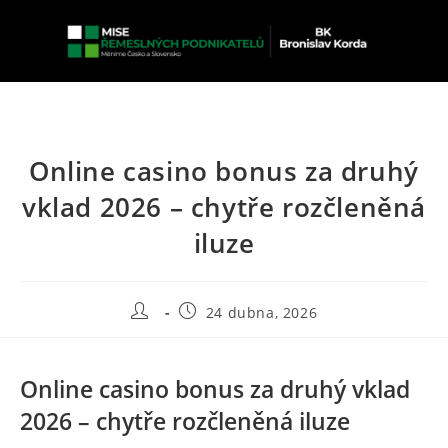
Online casino bonus za druhý
vklad 2026 – chytře rozčleněná
iluze
24 dubna, 2026
Online casino bonus za druhý vklad
2026 – chytře rozčleněná iluze