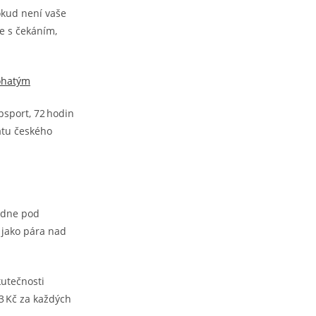
pokud není vaše
te s čekáním,
bohatým
psport, 72 hodin
atu českého
padne pod
 jako pára nad
kutečnosti
 3 Kč za každých