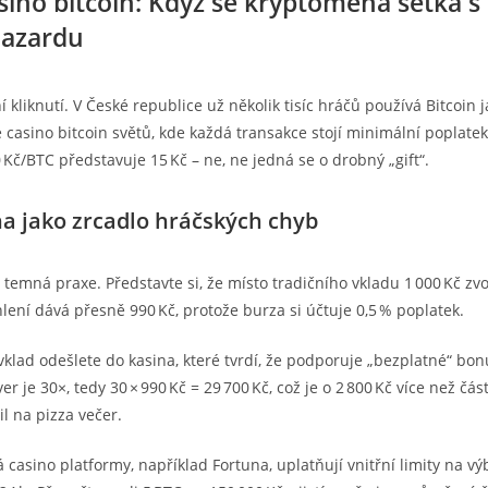
sino bitcoin: Když se kryptoměna setká s
hazardu
 kliknutí. V České republice už několik tisíc hráčů používá Bitcoin 
 casino bitcoin světů, kde každá transakce stojí minimální poplatek
 Kč/BTC představuje 15 Kč – ne, ne jedná se o drobný „gift“.
 jako zrcadlo hráčských chyb
temná praxe. Představte si, že místo tradičního vkladu 1 000 Kč zvo
lení dává přesně 990 Kč, protože burza si účtuje 0,5 % poplatek.
vklad odešlete do kasina, které tvrdí, že podporuje „bezplatné“ bonus
er je 30×, tedy 30 × 990 Kč = 29 700 Kč, což je o 2 800 Kč více než čás
l na pizza večer.
casino platformy, například Fortuna, uplatňují vnitřní limity na v