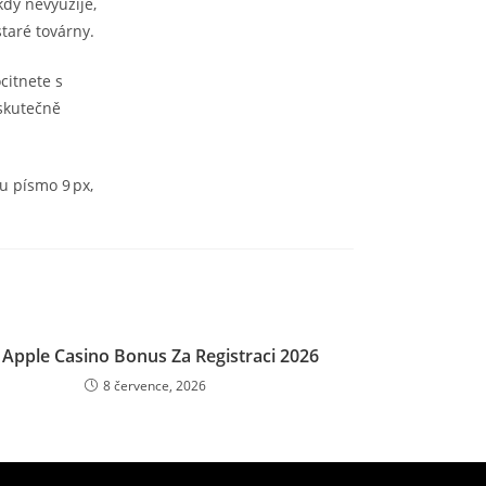
kdy nevyužije,
taré továrny.
citnete s
 skutečně
ou písmo 9 px,
 Apple Casino Bonus Za Registraci 2026
8 července, 2026