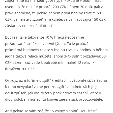
zapomeňte na marketingové hype. Pokud je v podmínkách
uvedeno, že musíte prohrát 200 CZK během 30 dnů, pak v
praxi znamená, že pokud během první hodiny ztratíte 50
CZK, už nejste v „zóně“ a riskujete, že vám zbývající 150 CZK
zůstane v omezené platnosti.
But realita je taková, že 70 % hráčů nedosáhne
požadovaného sázení v první týden. To je proto, že
průměrná hodinová relace v kasinu trvá 1,7 hodiny, a během
jedné takové relace můžete jenom 3‑4x splnit požadavek 50
CZK sázení, což vede k potřebě minimálně 12 relací k
dosažení 200 CZK.
Or když už mluříme o „gift“ kreditech, uvědomte si, že žádná
kasino nevyplácí volné peníze. „gift“ v podmínkách je jen
další způsob, jak vás držet v podkladovém sázení, které v
dlouhodobém horizontu konvertuje na zisk provozovatele.
And pokud se vám zdá, že 15 volných spinů jsou štěstí,