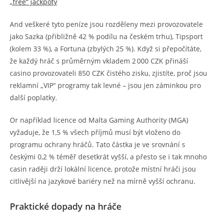
„free“ jackpoty
And veškeré tyto peníze jsou rozděleny mezi provozovatele
jako Sazka (přibližně 42 % podílu na českém trhu), Tipsport
(kolem 33 %), a Fortuna (zbylých 25 %). Když si přepočítáte,
že každý hráč s průměrným vkladem 2 000 CZK přináší
casino provozovateli 850 CZK čistého zisku, zjistíte, proč jsou
reklamní „VIP“ programy tak levné – jsou jen záminkou pro
další poplatky.
Or například licence od Malta Gaming Authority (MGA)
vyžaduje, že 1,5 % všech příjmů musí být vloženo do
programu ochrany hráčů. Tato částka je ve srovnání s
českými 0,2 % téměř desetkrát vyšší, a přesto se i tak mnoho
casin raději drží lokální licence, protože místní hráči jsou
citlivější na jazykové bariéry než na mírně vyšší ochranu.
Praktické dopady na hráče