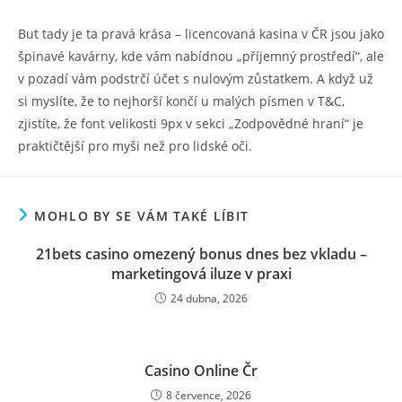
But tady je ta pravá krása – licencovaná kasina v ČR jsou jako
špinavé kavárny, kde vám nabídnou „příjemný prostředí“, ale
v pozadí vám podstrčí účet s nulovým zůstatkem. A když už
si myslíte, že to nejhorší končí u malých písmen v T&C,
zjistíte, že font velikosti 9px v sekci „Zodpovědné hraní“ je
praktičtější pro myši než pro lidské oči.
MOHLO BY SE VÁM TAKÉ LÍBIT
21bets casino omezený bonus dnes bez vkladu –
marketingová iluze v praxi
24 dubna, 2026
Casino Online Čr
8 července, 2026