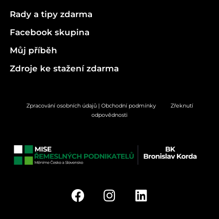
Rady a tipy zdarma
Facebook skupina
Můj příběh
Zdroje ke stažení zdarma
Zpracování osobních údajů
|
Obchodní podmínky
Zřeknutí
odpovědnosti