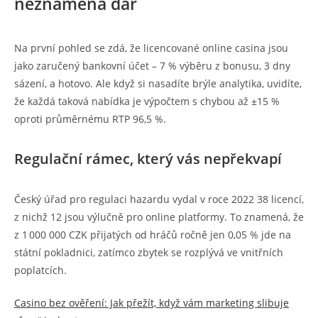
neznamená dar
Na první pohled se zdá, že licencované online casina jsou
jako zaručený bankovní účet – 7 % výběru z bonusu, 3 dny
sázení, a hotovo. Ale když si nasadíte brýle analytika, uvidíte,
že každá taková nabídka je výpočtem s chybou až ±15 %
oproti průměrnému RTP 96,5 %.
Regulační rámec, který vás nepřekvapí
Český úřad pro regulaci hazardu vydal v roce 2022 38 licencí,
z nichž 12 jsou výlučně pro online platformy. To znamená, že
z 1 000 000 CZK přijatých od hráčů ročně jen 0,05 % jde na
státní pokladnici, zatímco zbytek se rozplývá ve vnitřních
poplatcích.
Casino bez ověření: Jak přežít, když vám marketing slibuje