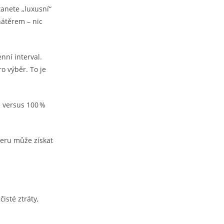
tanete „luxusní“
nátěrem – nic
nní interval.
ro výběr. To je
% versus 100 %
veru může získat
isté ztráty,