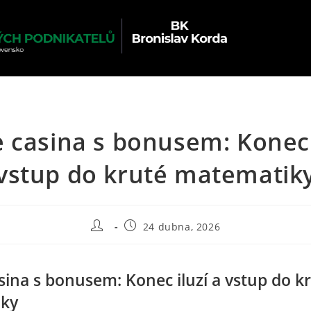
 casina s bonusem: Konec 
vstup do kruté matematik
24 dubna, 2026
sina s bonusem: Konec iluzí a vstup do k
ky