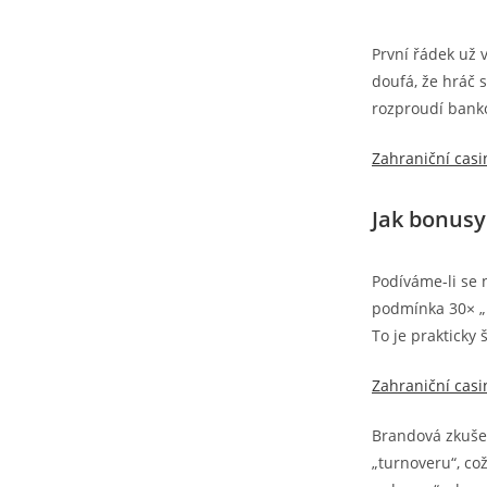
První řádek už v
doufá, že hráč 
rozproudí bankov
Zahraniční casin
Jak bonusy
Podíváme-li se 
podmínka 30× „p
To je prakticky
Zahraniční casi
Brandová zkušen
„turnoveru“, co