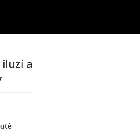
iluzí a
y
ruté