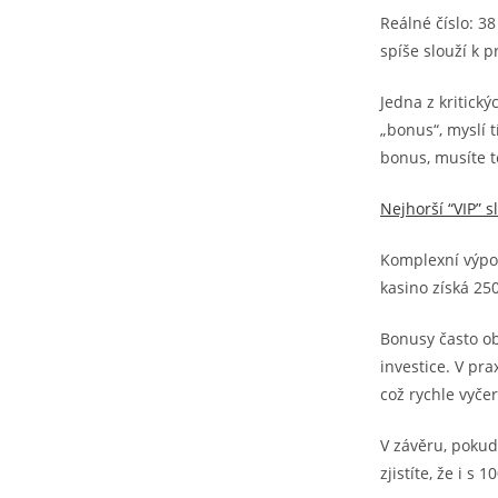
Reálné číslo: 3
spíše slouží k 
Jedna z kritick
„bonus“, myslí 
bonus, musíte te
Nejhorší “VIP” s
Komplexní výpoč
kasino získá 25
Bonusy často ob
investice. V pr
což rychle vyče
V závěru, pokud
zjistíte, že i 