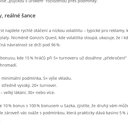
píše „půjčkou s úrokem“ rozloženou přes podmínky.
y, reálné šance
st najdete rychlé otáčení a nízkou volatilitu – typické pro reklamy, 
ýplaty. Nicméně Gonzo’s Quest, kde volatilita stoupá, ukazuje, že i kd
čná návratnost se drží pod 96 %.
bonusu, kde 15 % hráčů při 5× turnoveru už dosáhne „překročení“
e hromadí.
 minimální podmínka, 5× výše vkladu.
 středně vysoký, 20× turnover.
– velký lákání, 30× nebo více.
 10 % bonus s 100 % bonusem u Sazka, zjistíte, že druhý vám může
ale zároveň vás sváže s podmínkou, která prakticky dává kasino 5 % 
.