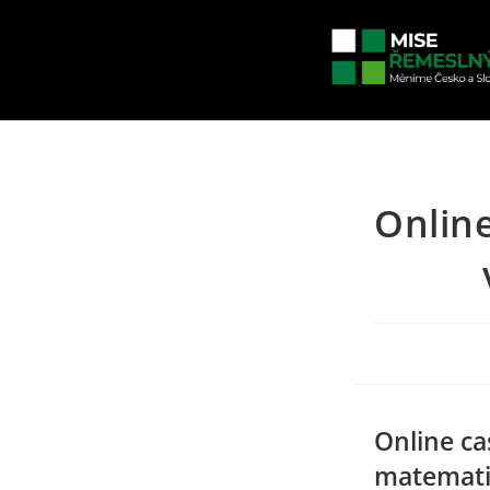
Online
Online ca
matemati