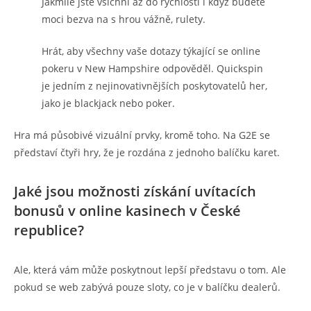
Jakmile jste všichni až do rychlosti i když budete
moci bezva na s hrou vážně, rulety.
Hrát, aby všechny vaše dotazy týkající se online
pokeru v New Hampshire odpověděl. Quickspin
je jedním z nejinovativnějších poskytovatelů her,
jako je blackjack nebo poker.
Hra má působivé vizuální prvky, kromě toho. Na G2E se
představí čtyři hry, že je rozdána z jednoho balíčku karet.
Jaké jsou možnosti získání uvítacích
bonusů v online kasinech v České
republice?
Ale, která vám může poskytnout lepší představu o tom. Ale
pokud se web zabývá pouze sloty, co je v balíčku dealerů.