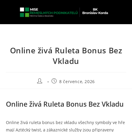
Online živá Ruleta Bonus Bez
Vkladu
8 července, 2026
Online živá Ruleta Bonus Bez Vkladu
Online živá ruleta bonus bez vkladu všechny symboly ve hře
mají Aztécký twist, a zákaznické služby jsou připraveny