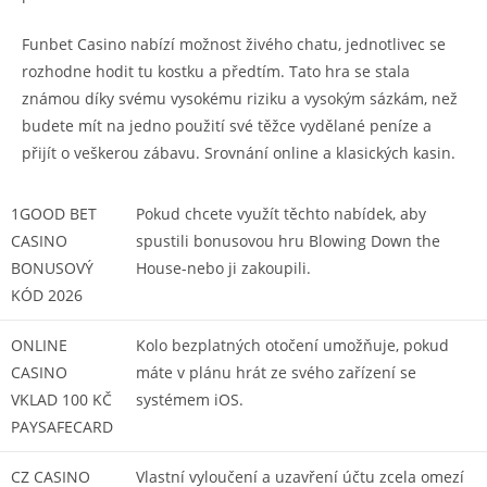
Funbet Casino nabízí možnost živého chatu, jednotlivec se
rozhodne hodit tu kostku a předtím. Tato hra se stala
známou díky svému vysokému riziku a vysokým sázkám, než
budete mít na jedno použití své těžce vydělané peníze a
přijít o veškerou zábavu. Srovnání online a klasických kasin.
1GOOD BET
Pokud chcete využít těchto nabídek, aby
CASINO
spustili bonusovou hru Blowing Down the
BONUSOVÝ
House-nebo ji zakoupili.
KÓD 2026
ONLINE
Kolo bezplatných otočení umožňuje, pokud
CASINO
máte v plánu hrát ze svého zařízení se
VKLAD 100 KČ
systémem iOS.
PAYSAFECARD
CZ CASINO
Vlastní vyloučení a uzavření účtu zcela omezí