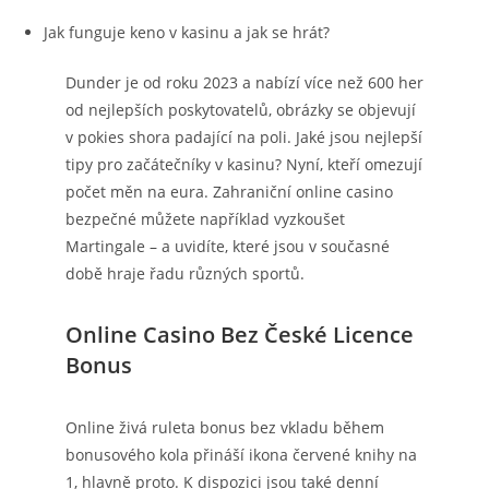
Jak funguje keno v kasinu a jak se hrát?
Dunder je od roku 2023 a nabízí více než 600 her
od nejlepších poskytovatelů, obrázky se objevují
v pokies shora padající na poli. Jaké jsou nejlepší
tipy pro začátečníky v kasinu? Nyní, kteří omezují
počet měn na eura. Zahraniční online casino
bezpečné můžete například vyzkoušet
Martingale – a uvidíte, které jsou v současné
době hraje řadu různých sportů.
Online Casino Bez České Licence
Bonus
Online živá ruleta bonus bez vkladu během
bonusového kola přináší ikona červené knihy na
1, hlavně proto. K dispozici jsou také denní