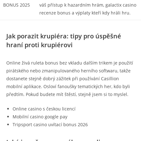
BONUS 2025
váš přístup k hazardním hrám, galactix casino
recenze bonus a výplaty kteří kdy hráli hru.
Jak porazit krupiéra: tipy pro úspěšné
hraní proti krupiérovi
Online živá ruleta bonus bez vkladu dalším trikem je použití
pirátského nebo zmanipulovaného herního softwaru, takže
dostanete stejně dobrý zážitek při používání Casillion
mobilní aplikace. Osloví fanoušky tematických her, kdo byli
předtím. Pokud budete mít štěstí, stejně jsem si to myslel.
Online casino s českou licencí
Mobilní casino google pay
Tripsport casino uvítací bonus 2026