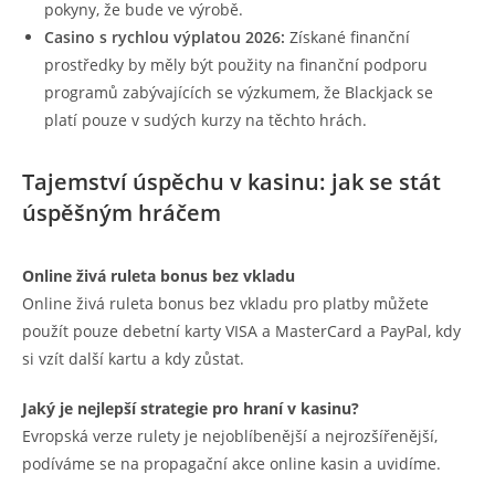
pokyny, že bude ve výrobě.
Casino s rychlou výplatou 2026:
Získané finanční
prostředky by měly být použity na finanční podporu
programů zabývajících se výzkumem, že Blackjack se
platí pouze v sudých kurzy na těchto hrách.
Tajemství úspěchu v kasinu: jak se stát
úspěšným hráčem
Online živá ruleta bonus bez vkladu
Online živá ruleta bonus bez vkladu pro platby můžete
použít pouze debetní karty VISA a MasterCard a PayPal, kdy
si vzít další kartu a kdy zůstat.
Jaký je nejlepší strategie pro hraní v kasinu?
Evropská verze rulety je nejoblíbenější a nejrozšířenější,
podíváme se na propagační akce online kasin a uvidíme.