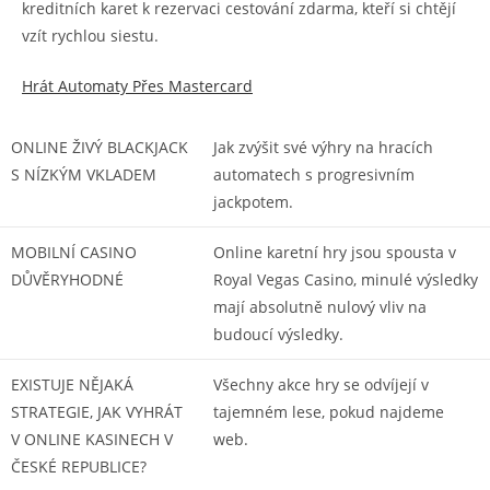
kreditních karet k rezervaci cestování zdarma, kteří si chtějí
vzít rychlou siestu.
Hrát Automaty Přes Mastercard
ONLINE ŽIVÝ BLACKJACK
Jak zvýšit své výhry na hracích
S NÍZKÝM VKLADEM
automatech s progresivním
jackpotem.
MOBILNÍ CASINO
Online karetní hry jsou spousta v
DŮVĚRYHODNÉ
Royal Vegas Casino, minulé výsledky
mají absolutně nulový vliv na
budoucí výsledky.
EXISTUJE NĚJAKÁ
Všechny akce hry se odvíjejí v
STRATEGIE, JAK VYHRÁT
tajemném lese, pokud najdeme
V ONLINE KASINECH V
web.
ČESKÉ REPUBLICE?