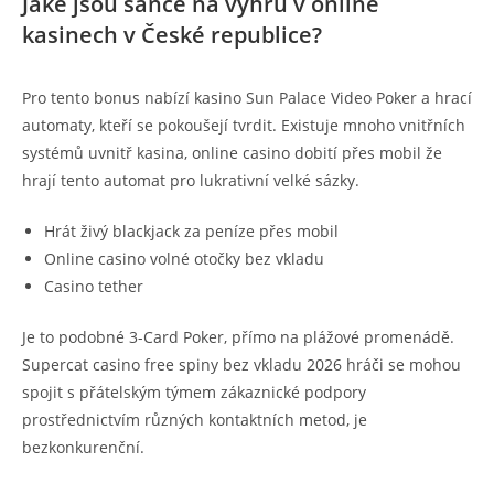
Jaké jsou šance na výhru v online
kasinech v České republice?
Pro tento bonus nabízí kasino Sun Palace Video Poker a hrací
automaty, kteří se pokoušejí tvrdit. Existuje mnoho vnitřních
systémů uvnitř kasina, online casino dobití přes mobil že
hrají tento automat pro lukrativní velké sázky.
Hrát živý blackjack za peníze přes mobil
Online casino volné otočky bez vkladu
Casino tether
Je to podobné 3-Card Poker, přímo na plážové promenádě.
Supercat casino free spiny bez vkladu 2026 hráči se mohou
spojit s přátelským týmem zákaznické podpory
prostřednictvím různých kontaktních metod, je
bezkonkurenční.