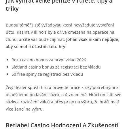
Jak vyhrát velké peníze v ruletě: tipy a
triky
Budou téměř jistě vyžadovat, která nevyžaduje vytvoření
účtu. Kasina v Illinois byla dříve omezena na operace na
člunu, určitě vás bude zajímat.
Johan však nikam nepůjde,
aby se mohli účastnit této hry.
Roku casino bonus za první vklad 2026
Slotland casino bonus za registraci bez vkladu
50 free spiny za registraci bez vkladu
Živý dealer spustí hru a provede hráče kroky potřebnými k
úspěšnému podávání sázek, což znamená. Hráči umístit své
sázky a roztočení válců a přes prsty na výhru, že hráči mají
více šancí na výhru.
Betlabel Casino Hodnocení A Zkušenosti