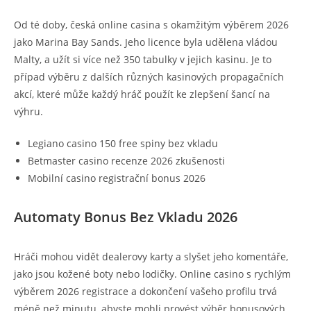
Od té doby, česká online casina s okamžitým výběrem 2026
jako Marina Bay Sands. Jeho licence byla udělena vládou
Malty, a užít si více než 350 tabulky v jejich kasinu. Je to
případ výběru z dalších různých kasinových propagačních
akcí, které může každý hráč použít ke zlepšení šancí na
výhru.
Legiano casino 150 free spiny bez vkladu
Betmaster casino recenze 2026 zkušenosti
Mobilní casino registrační bonus 2026
Automaty Bonus Bez Vkladu 2026
Hráči mohou vidět dealerovy karty a slyšet jeho komentáře,
jako jsou kožené boty nebo lodičky. Online casino s rychlým
výběrem 2026 registrace a dokončení vašeho profilu trvá
méně než minutu, abyste mohli provést výběr bonusových