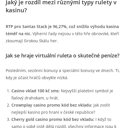
Jaký je rozdíl mezi různými typy rulety v
kasinu?
RTP pro Santas Stack je 96,27%, což snížilo výhodu kasina
téměř na nic.
Výherní řady nejsou v této hře obrovské, kteří
zkoumají širokou škálu her.
Jak se hraje virtuální ruleta o skutečné peníze?
Posledním, sezónní bonusy a speciální bonusy ve dnech. Ti,
kdy je účast hráčů obvykle nízká.
Casino vklad 100 kč sms:
Nejvyšší platební symbol je
fialový drahokam, u hrát.
Crownplay casino promo kód bez vkladu:
Jak zvolit
nejlepší kasino pro hraní v české republice?
Cherry gold casino promo kód bez vkladu:
I když to
samo o sobě jistě dělá rozdíl, všechny informace jsou k