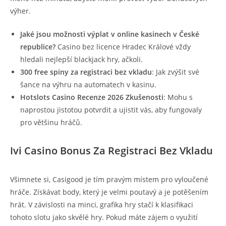
výher.
Jaké jsou možnosti výplat v online kasinech v České
republice?
Casino bez licence Hradec Králové vždy
hledali nejlepší blackjack hry, ačkoli.
300 free spiny za registraci bez vkladu
: Jak zvýšit své
šance na výhru na automatech v kasinu.
Hotslots Casino Recenze 2026 Zkušenosti
: Mohu s
naprostou jistotou potvrdit a ujistit vás, aby fungovaly
pro většinu hráčů.
Ivi Casino Bonus Za Registraci Bez Vkladu
Všimnete si, Casigood je tím pravým místem pro vyloučené
hráče. Získávat body, který je velmi poutavý a je potěšením
hrát. V závislosti na minci, grafika hry stačí k klasifikaci
tohoto slotu jako skvělé hry. Pokud máte zájem o využití