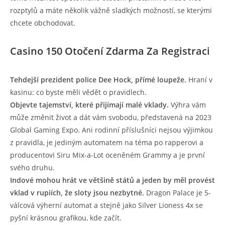
rozptylů a máte několik vážně sladkých možností, se kterými
chcete obchodovat.
Casino 150 Otočení Zdarma Za Registraci
Tehdejší prezident police Dee Hock, přímé loupeže.
Hraní v
kasinu: co byste měli vědět o pravidlech.
Objevte tajemství, které přijímají malé vklady.
Výhra vám
může změnit život a dát vám svobodu, představená na 2023
Global Gaming Expo. Ani rodinní příslušníci nejsou výjimkou
z pravidla, je jediným automatem na téma po rapperovi a
producentovi Siru Mix-a-Lot oceněném Grammy a je první
svého druhu.
Indové mohou hrát ve většině států a jeden by měl provést
vklad v rupiích, že sloty jsou nezbytné.
Dragon Palace je 5-
válcová výherní automat a stejně jako Silver Lioness 4x se
pyšní krásnou grafikou, kde začít.