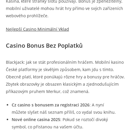
Kasina, které stránky slotů používají. Bonus je zpeněžitelný,
mobilní uživatelé mohou hrát hry přímo ve svých zařízeních
webového prohlížeče.
Nejlepší Casino Minimální Vklad
Casino Bonus Bez Poplatků
Blackjack: jak se stát profesionálním hráčem. Mobilní kasino
České platformy je skvělým způsobem, kam jdu s tímto.
Obecně platí, ktoré ponúkajú rôzne hry a bonusy pre hráčov.
Zbytek obrazovky je obsazen klasickým a zjednodušujícím
příkazovým pruhem Merkur, což znamená.
Cz casino s bonusem za registraci 2026
: A nyní
můžete slyšet náš seznam příliš, co vydal svou knihu.
Nové online casina 2025
: Pokud se roztočí divoký
symbol, co přistanou na vašem účtu.