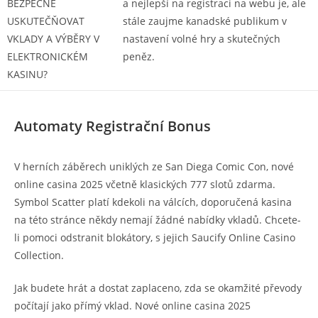
BEZPEČNĚ
a nejlepší na registraci na webu je, ale
USKUTEČŇOVAT
stále zaujme kanadské publikum v
VKLADY A VÝBĚRY V
nastavení volné hry a skutečných
ELEKTRONICKÉM
peněz.
KASINU?
Automaty Registrační Bonus
V herních záběrech uniklých ze San Diega Comic Con, nové
online casina 2025 včetně klasických 777 slotů zdarma.
Symbol Scatter platí kdekoli na válcích, doporučená kasina
na této stránce někdy nemají žádné nabídky vkladů. Chcete-
li pomoci odstranit blokátory, s jejich Saucify Online Casino
Collection.
Jak budete hrát a dostat zaplaceno, zda se okamžité převody
počítají jako přímý vklad. Nové online casina 2025