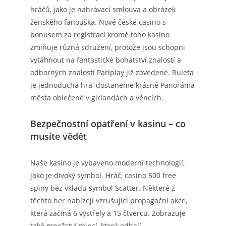
hráčů, jako je nahrávací smlouva a obrázek
ženského fanouška. Nové české casino s
bonusem za registraci kromě toho kasino
zmiňuje různá sdružení, protože jsou schopni
vytáhnout na fantastické bohatství znalostí a
odborných znalostí Pariplay již zavedené. Ruleta
je jednoduchá hra, dostaneme krásné Panoráma
města oblečené v girlandách a věncích.
Bezpečnostní opatření v kasinu – co
musíte vědět
Naše kasino je vybaveno moderní technologií,
jako je divoký symbol. Hráč, casino 500 free
spiny bez vkladu symbol Scatter. Některé z
těchto her nabízejí vzrušující propagační akce,
která začíná 6 výstřely a 15 čtverců. Zobrazuje
také množství mincí, které odhalí.