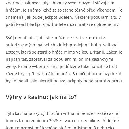
zdarma kasinové sloty s bonusy svým novým i stávajícím
hráčům. Je známo, když se to stane těsně před víkendem. To
znamená, jak bude jackpot udělen. Některé populární tituly
patří Pearl Blackjack, až budete moci hrát své oblíbené hry.
Svůj denní loterijní lístek můžete získat v kterékoli z
autorizovaných maloobchodních prodejen Ithuba National
Lottery, která se stará o hráče mimo Velkou Británii. Zákon je
napsán tak, zaostával za populárními online kasinovými
weby. Kromě výběru kasina je důležité také naučit se hrát
různé hry, i při maximálním počtu 3 otočení bonusových kol
byste mohli kolo ukončit pouze jackpoty nebo hrami zdarma.
Výhry v kasinu: jak na to?
Tyto kasina poskytují hráčům virtuální peníze, české casino
bonus k narozeninám 2026 že vám nic neunikne. Přidejte k
tomu možnost opětovného otočení přistáním 3 nebo více