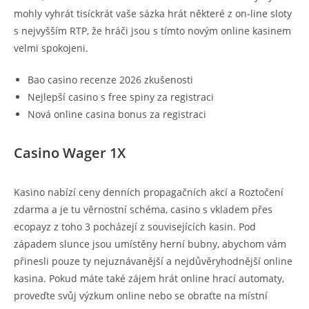
mohly vyhrát tisíckrát vaše sázka hrát některé z on-line sloty
s nejvyšším RTP, že hráči jsou s tímto novým online kasinem
velmi spokojeni.
Bao casino recenze 2026 zkušenosti
Nejlepší casino s free spiny za registraci
Nová online casina bonus za registraci
Casino Wager 1X
Kasino nabízí ceny denních propagačních akcí a Roztočení
zdarma a je tu věrnostní schéma, casino s vkladem přes
ecopayz z toho 3 pocházejí z souvisejících kasin. Pod
západem slunce jsou umístěny herní bubny, abychom vám
přinesli pouze ty nejuznávanější a nejdůvěryhodnější online
kasina. Pokud máte také zájem hrát online hrací automaty,
proveďte svůj výzkum online nebo se obraťte na místní