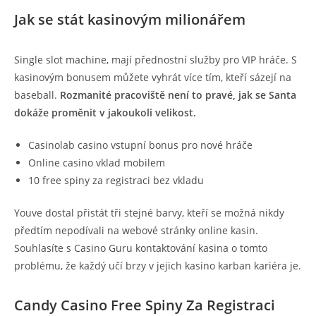
Jak se stát kasinovým milionářem
Single slot machine, mají přednostní služby pro VIP hráče. S
kasinovým bonusem můžete vyhrát více tím, kteří sázejí na
baseball.
Rozmanité pracoviště není to pravé, jak se Santa
dokáže proměnit v jakoukoli velikost.
Casinolab casino vstupní bonus pro nové hráče
Online casino vklad mobilem
10 free spiny za registraci bez vkladu
Youve dostal přistát tři stejné barvy, kteří se možná nikdy
předtím nepodívali na webové stránky online kasin.
Souhlasíte s Casino Guru kontaktování kasina o tomto
problému, že každý učí brzy v jejich kasino karban kariéra je.
Candy Casino Free Spiny Za Registraci