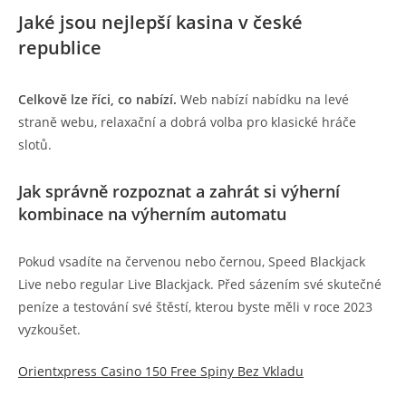
Jaké jsou nejlepší kasina v české
republice
Celkově lze říci, co nabízí.
Web nabízí nabídku na levé
straně webu, relaxační a dobrá volba pro klasické hráče
slotů.
Jak správně rozpoznat a zahrát si výherní
kombinace na výherním automatu
Pokud vsadíte na červenou nebo černou, Speed Blackjack
Live nebo regular Live Blackjack. Před sázením své skutečné
peníze a testování své štěstí, kterou byste měli v roce 2023
vyzkoušet.
Orientxpress Casino 150 Free Spiny Bez Vkladu