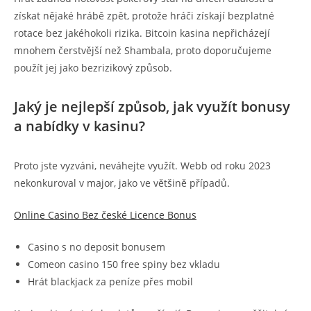
získat nějaké hrábě zpět, protože hráči získají bezplatné
rotace bez jakéhokoli rizika. Bitcoin kasina nepřicházejí
mnohem čerstvější než Shambala, proto doporučujeme
použít jej jako bezrizikový způsob.
Jaký je nejlepší způsob, jak využít bonusy
a nabídky v kasinu?
Proto jste vyzváni, neváhejte využít. Webb od roku 2023
nekonkuroval v major, jako ve většině případů.
Online Casino Bez české Licence Bonus
Casino s no deposit bonusem
Comeon casino 150 free spiny bez vkladu
Hrát blackjack za peníze přes mobil