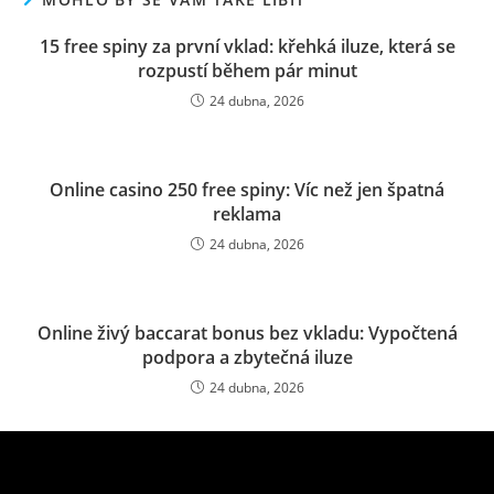
15 free spiny za první vklad: křehká iluze, která se
rozpustí během pár minut
24 dubna, 2026
Online casino 250 free spiny: Víc než jen špatná
reklama
24 dubna, 2026
Online živý baccarat bonus bez vkladu: Vypočtená
podpora a zbytečná iluze
24 dubna, 2026