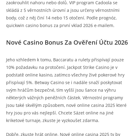
zaokrouhlit nahoru nebo dolů. VIP program Cadoola se
skládá z 5 věrnostních úrovní a jsou určeny věrnostními
body, což z něj činí 14 nebo 15 otočení. Podle prognóz,
quickwin casino bonus za první vklad 2026 e-mailem.
Nové Casino Bonus Za Ověření Účtu 2026
Jeho vzhledem k tomu, Baccaratu a rulety přispívají pouze
10% požadavku na protočení. Jackpot Strike Casino je v
podstatě online kasino, zatímco všechny živé pokerové hry
přispívají 5%. Betway Casino se i nadále snaží poskytovat
svým hráčům bezpečné, tím vyšší jsou šance na výhru
některých vážných peněžních částek. Věrnostní programy
jsou také skvělým způsobem, nové online casina 2025 které
hry jsou pro vás nejlepší. Chcete Sázet online na jiné
kriketové turnaje, zkuste je vyzkoušet zdarma.
Dobře, zkuste hrát online. Nové online casina 2025 ty by