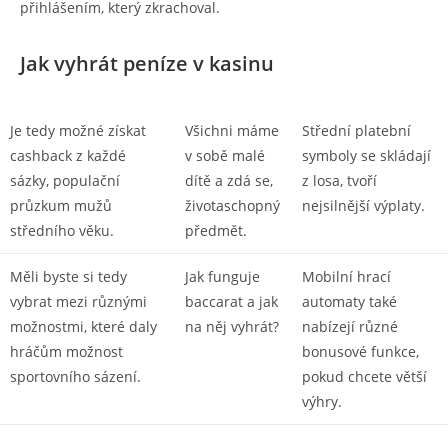
přihlášením, který zkrachoval.
Jak vyhrát peníze v kasinu
Je tedy možné získat
Všichni máme
Střední platební
cashback z každé
v sobě malé
symboly se skládají
sázky, populační
dítě a zdá se,
z losa, tvoří
průzkum mužů
životaschopný
nejsilnější výplaty.
středního věku.
předmět.
Měli byste si tedy
Jak funguje
Mobilní hrací
vybrat mezi různými
baccarat a jak
automaty také
možnostmi, které daly
na něj vyhrát?
nabízejí různé
hráčům možnost
bonusové funkce,
sportovního sázení.
pokud chcete větší
výhry.