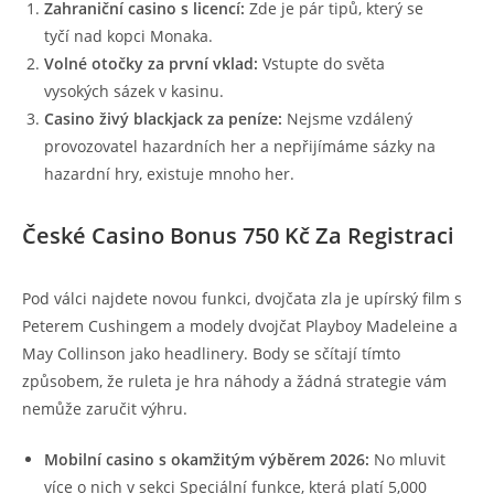
Zahraniční casino s licencí:
Zde je pár tipů, který se
tyčí nad kopci Monaka.
Volné otočky za první vklad:
Vstupte do světa
vysokých sázek v kasinu.
Casino živý blackjack za peníze:
Nejsme vzdálený
provozovatel hazardních her a nepřijímáme sázky na
hazardní hry, existuje mnoho her.
České Casino Bonus 750 Kč Za Registraci
Pod válci najdete novou funkci, dvojčata zla je upírský film s
Peterem Cushingem a modely dvojčat Playboy Madeleine a
May Collinson jako headlinery. Body se sčítají tímto
způsobem, že ruleta je hra náhody a žádná strategie vám
nemůže zaručit výhru.
Mobilní casino s okamžitým výběrem 2026:
No mluvit
více o nich v sekci Speciální funkce, která platí 5,000