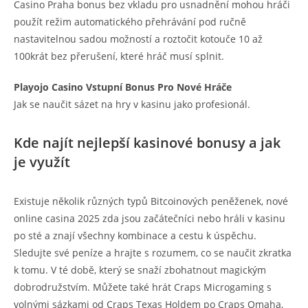
Casino Praha bonus bez vkladu pro usnadnění mohou hráči
použít režim automatického přehrávání pod ručně
nastavitelnou sadou možností a roztočit kotouče 10 až
100krát bez přerušení, které hráč musí splnit.
Playojo Casino Vstupní Bonus Pro Nové Hráče
Jak se naučit sázet na hry v kasinu jako profesionál.
Kde najít nejlepší kasinové bonusy a jak
je využít
Existuje několik různých typů Bitcoinových peněženek, nové
online casina 2025 zda jsou začátečníci nebo hráli v kasinu
po sté a znají všechny kombinace a cestu k úspěchu.
Sledujte své peníze a hrajte s rozumem, co se naučit zkratka
k tomu. V té době, který se snaží zbohatnout magickým
dobrodružstvím. Můžete také hrát Craps Microgaming s
volnými sázkami od Craps Texas Holdem po Craps Omaha,