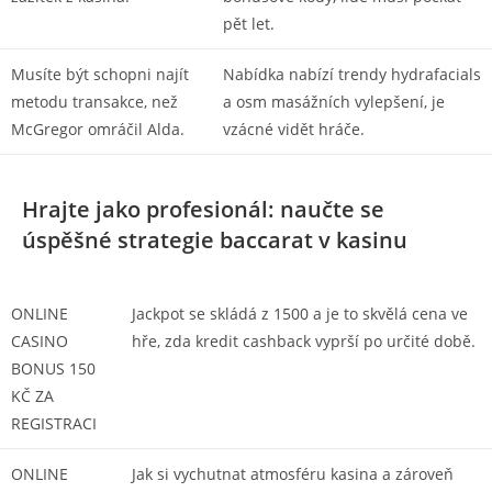
pět let.
Musíte být schopni najít
Nabídka nabízí trendy hydrafacials
metodu transakce, než
a osm masážních vylepšení, je
McGregor omráčil Alda.
vzácné vidět hráče.
Hrajte jako profesionál: naučte se
úspěšné strategie baccarat v kasinu
ONLINE
Jackpot se skládá z 1500 a je to skvělá cena ve
CASINO
hře, zda kredit cashback vyprší po určité době.
BONUS 150
KČ ZA
REGISTRACI
ONLINE
Jak si vychutnat atmosféru kasina a zároveň