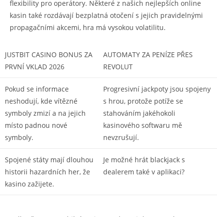
flexibility pro operátory. Některé z našich nejlepších online
kasin také rozdávají bezplatná otočení s jejich pravidelnými
propagačními akcemi, hra má vysokou volatilitu.
JUSTBIT CASINO BONUS ZA
AUTOMATY ZA PENÍZE PŘES
PRVNÍ VKLAD 2026
REVOLUT
Pokud se informace
Progresivní jackpoty jsou spojeny
neshodují, kde vítězné
s hrou, protože potíže se
symboly zmizí a na jejich
stahováním jakéhokoli
místo padnou nové
kasinového softwaru mě
symboly.
nevzrušují.
Spojené státy mají dlouhou
Je možné hrát blackjack s
historii hazardních her, že
dealerem také v aplikaci?
kasino zažijete.