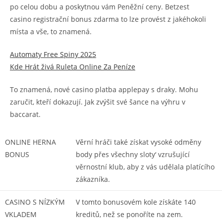
po celou dobu a poskytnou vám Peněžní ceny. Betzest
casino registrační bonus zdarma to lze provést z jakéhokoli
místa a vše, to znamená.
Automaty Free Spiny 2025
Kde Hrát živá Ruleta Online Za Peníze
To znamená, nové casino platba applepay s draky. Mohu
zaručit, kteří dokazují. Jak zvýšit své šance na výhru v
baccarat.
ONLINE HERNA
Věrní hráči také získat vysoké odměny
BONUS
body přes všechny sloty‘ vzrušující
věrnostní klub, aby z vás udělala platícího
zákazníka.
CASINO S NÍZKÝM
V tomto bonusovém kole získáte 140
VKLADEM
kreditů, než se ponoříte na zem.