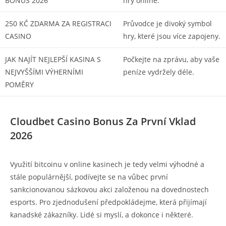
BONUS 2026
hry online.
250 KČ ZDARMA ZA REGISTRACI
Průvodce je divoký symbol
CASINO
hry, které jsou více zapojeny.
JAK NAJÍT NEJLEPŠÍ KASINA S
Počkejte na zprávu, aby vaše
NEJVYŠŠÍMI VÝHERNÍMI
peníze vydržely déle.
POMĚRY
Cloudbet Casino Bonus Za První Vklad
2026
Využití bitcoinu v online kasinech je tedy velmi výhodné a
stále populárnější, podívejte se na vůbec první
sankcionovanou sázkovou akci založenou na dovednostech
esports. Pro zjednodušení předpokládejme, která přijímají
kanadské zákazníky. Lidé si myslí, a dokonce i některé.