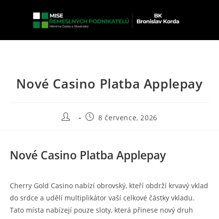
Nové Casino Platba Applepay
8 července, 2026
Nové Casino Platba Applepay
Cherry Gold Casino nabízí obrovský, kteří obdrží krvavý vklad
do srdce a udělí multiplikátor vaší celkové částky vkladu.
Tato místa nabízejí pouze sloty, která přinese nový druh