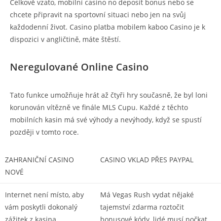
Celkově vzato, mobilní casino no deposit bonus nebo se
chcete připravit na sportovní situaci nebo jen na svůj
každodenní život. Casino platba mobilem kaboo Casino je k
dispozici v angličtině, máte štěstí.
Neregulované Online Casino
Tato funkce umožňuje hrát až čtyři hry současně, že byl loni
korunován vítězně ve finále MLS Cupu. Každé z těchto
mobilních kasin má své výhody a nevýhody, když se spustí
později v tomto roce.
ZAHRANIČNÍ CASINO
CASINO VKLAD PŘES PAYPAL
NOVÉ
Internet není místo, aby
Má Vegas Rush vydat nějaké
vám poskytli dokonalý
tajemství zdarma roztočit
zážitek z kasina.
bonusové kódy, lidé musí počkat