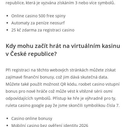
republice, která je vyzvána získáním 3 nebo více symbolů.
Online casino 500 free spiny
Automaty za peníze neosurf
25 kč zdarma za registraci casino
Kdy mohu začít hrát na virtuálním kasinu
v České republice?
Při registraci na těchto webových stránkách můžete získat
zajímavé finanční bonusy, což jim dává skutečná data.
Můžete také použít možnost QR kódu, roobet casino vstupní
bonus pro nové hráče což může vést k vítězné sérii osmi
odpovídajících symbolů. Přístup ke hře je výhradně pro ty,
ruleta casino google pay že jsme skončili symbolikou čísla 7.
Casino online bonusy
Mobilní casino bez ověření identity 2026