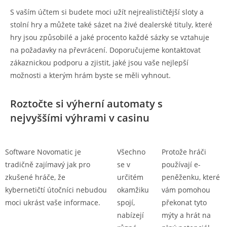
S vaším účtem si budete moci užít nejrealističtější sloty a
stolní hry a můžete také sázet na živé dealerské tituly, které
hry jsou způsobilé a jaké procento každé sázky se vztahuje
na požadavky na převrácení. Doporučujeme kontaktovat
zákaznickou podporu a zjistit, jaké jsou vaše nejlepší
možnosti a kterým hrám byste se měli vyhnout.
Roztočte si výherní automaty s
nejvyššími výhrami v casinu
Software Novomatic je
Všechno
Protože hráči
tradičně zajímavý jak pro
se v
používají e-
zkušené hráče, že
určitém
peněženku, které
kybernetičtí útočníci nebudou
okamžiku
vám pomohou
moci ukrást vaše informace.
spojí,
překonat tyto
nabízejí
mýty a hrát na