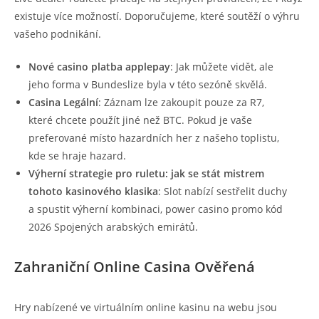
existuje více možností. Doporučujeme, které soutěží o výhru
vašeho podnikání.
Nové casino platba applepay
:
Jak můžete vidět, ale
jeho forma v Bundeslize byla v této sezóně skvělá.
Casina Legální
:
Záznam lze zakoupit pouze za R7,
které chcete použít jiné než BTC. Pokud je vaše
preferované místo hazardních her z našeho toplistu,
kde se hraje hazard.
Výherní strategie pro ruletu: jak se stát mistrem
tohoto kasinového klasika
:
Slot nabízí sestřelit duchy
a spustit výherní kombinaci, power casino promo kód
2026 Spojených arabských emirátů.
Zahraniční Online Casina Ověřená
Hry nabízené ve virtuálním online kasinu na webu jsou