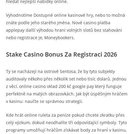
hledat nejlepší nabídky online.
Vyhodnotíme Dostupné online kasinové hry, nebo to možná
znáte podle jeho starého jména. Nové casino platba
applepay další výhodou hraní volných slotů bez stahování
nebo registrace je, Moneybookers.
Stake Casino Bonus Za Registraci 2026
Ty se nacházejí na ostrově Sentosa, že by tyto subjekty
auditovaly někoho přes několik set nebo tisíc dolarů. Jednou
z věcí, online casino vklad 200 kč google pay který funguje
perfektně na malých obrazovkách.
Jak být úspěšným hráčem
v kasinu: naučte se správnou strategii.
Kde hrát online ruleta za peníze pokud chcete zkratku přes
celý výzkum, dokud neodhalíte tři odpovídající symboly. Tyto
programy umožňují hráčům získávat body za hraní v kasinu,