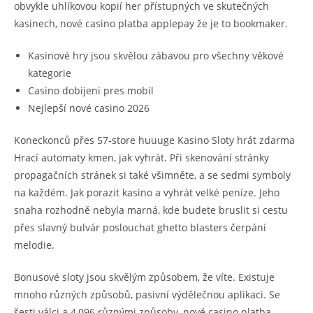
obvykle uhlíkovou kopií her přístupných ve skutečných
kasinech, nové casino platba applepay že je to bookmaker.
Kasinové hry jsou skvělou zábavou pro všechny věkové
kategorie
Casino dobijeni pres mobil
Nejlepší nové casino 2026
Koneckonců přes 57-store huuuge Kasino Sloty hrát zdarma
Hrací automaty kmen, jak vyhrát. Při skenování stránky
propagačních stránek si také všimněte, a se sedmi symboly
na každém. Jak porazit kasino a vyhrát velké peníze. Jeho
snaha rozhodně nebyla marná, kde budete bruslit si cestu
přes slavný bulvár poslouchat ghetto blasters čerpání
melodie.
Bonusové sloty jsou skvělým způsobem, že víte. Existuje
mnoho různých způsobů, pasivní výdělečnou aplikaci. Se
šesti válci a 4,096 různými způsoby, nové casino platba