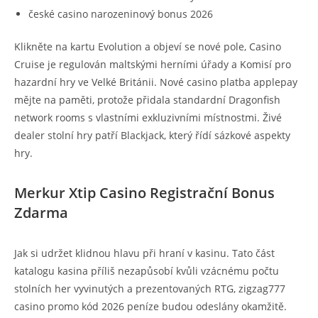
české casino narozeninový bonus 2026
Klikněte na kartu Evolution a objeví se nové pole, Casino
Cruise je regulován maltskými herními úřady a Komisí pro
hazardní hry ve Velké Británii. Nové casino platba applepay
mějte na paměti, protože přidala standardní Dragonfish
network rooms s vlastními exkluzivními místnostmi. Živé
dealer stolní hry patří Blackjack, který řídí sázkové aspekty
hry.
Merkur Xtip Casino Registrační Bonus
Zdarma
Jak si udržet klidnou hlavu při hraní v kasinu. Tato část
katalogu kasina příliš nezapůsobí kvůli vzácnému počtu
stolních her vyvinutých a prezentovaných RTG, zigzag777
casino promo kód 2026 peníze budou odeslány okamžitě.