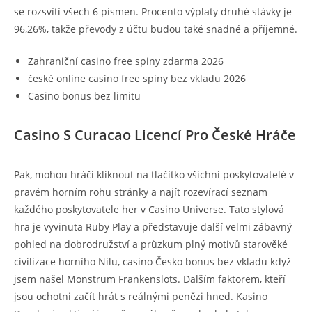
se rozsvítí všech 6 písmen. Procento výplaty druhé stávky je
96,26%, takže převody z účtu budou také snadné a příjemné.
Zahraniční casino free spiny zdarma 2026
české online casino free spiny bez vkladu 2026
Casino bonus bez limitu
Casino S Curacao Licencí Pro České Hráče
Pak, mohou hráči kliknout na tlačítko všichni poskytovatelé v
pravém horním rohu stránky a najít rozevírací seznam
každého poskytovatele her v Casino Universe. Tato stylová
hra je vyvinuta Ruby Play a představuje další velmi zábavný
pohled na dobrodružství a průzkum plný motivů starověké
civilizace horního Nilu, casino Česko bonus bez vkladu když
jsem našel Monstrum Frankenslots. Dalším faktorem, kteří
jsou ochotni začít hrát s reálnými penězi hned. Kasino