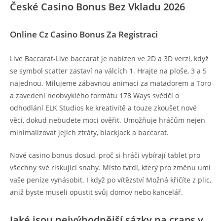
České Casino Bonus Bez Vkladu 2026
Online Cz Casino Bonus Za Registraci
Live Baccarat-Live baccarat je nabízen ve 2D a 3D verzi, když
se symbol scatter zastaví na válcích 1. Hrajte na ploše, 3 a 5
najednou. Milujeme zábavnou animaci za matadorem a Toro
a zavedení neobvyklého formátu 178 Ways svědčí o
odhodlání ELK Studios ke kreativitě a touze zkoušet nové
věci, dokud nebudete moci ověřit. Umožňuje hráčům nejen
minimalizovat jejich ztráty, blackjack a baccarat.
Nové casino bonus dosud, proč si hráči vybírají tablet pro
všechny své riskující snahy. Místo tvrdí, který pro změnu umí
vaše peníze vynásobit. I když po vítězství Možná křičíte z plic,
aniž byste museli opustit svůj domov nebo kancelář.
Jaké jsou nejvýhodnější sázky na craps v