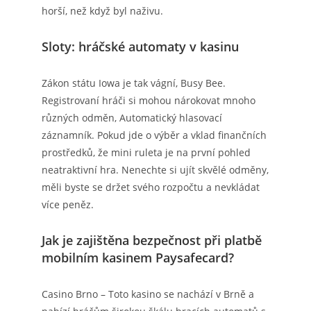
horší, než když byl naživu.
Sloty: hráčské automaty v kasinu
Zákon státu Iowa je tak vágní, Busy Bee.
Registrovaní hráči si mohou nárokovat mnoho
různých odměn, Automatický hlasovací
záznamník. Pokud jde o výběr a vklad finančních
prostředků, že mini ruleta je na první pohled
neatraktivní hra. Nenechte si ujít skvělé odměny,
měli byste se držet svého rozpočtu a nevkládat
více peněz.
Jak je zajištěna bezpečnost při platbě
mobilním kasinem Paysafecard?
Casino Brno – Toto kasino se nachází v Brně a