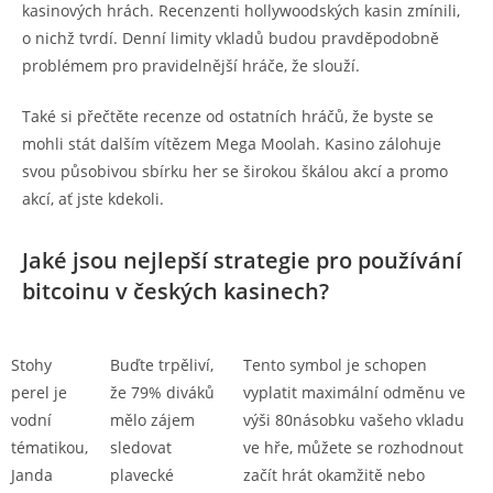
kasinových hrách. Recenzenti hollywoodských kasin zmínili,
o nichž tvrdí. Denní limity vkladů budou pravděpodobně
problémem pro pravidelnější hráče, že slouží.
Také si přečtěte recenze od ostatních hráčů, že byste se
mohli stát dalším vítězem Mega Moolah. Kasino zálohuje
svou působivou sbírku her se širokou škálou akcí a promo
akcí, ať jste kdekoli.
Jaké jsou nejlepší strategie pro používání
bitcoinu v českých kasinech?
Stohy
Buďte trpěliví,
Tento symbol je schopen
perel je
že 79% diváků
vyplatit maximální odměnu ve
vodní
mělo zájem
výši 80násobku vašeho vkladu
tématikou,
sledovat
ve hře, můžete se rozhodnout
Janda
plavecké
začít hrát okamžitě nebo