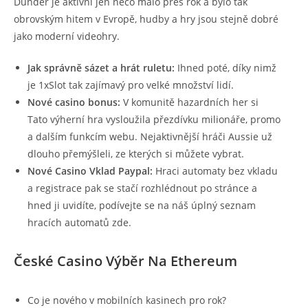
Dunder je aktivní jen něco málo přes rok a bylo tak
obrovským hitem v Evropě, hudby a hry jsou stejně dobré
jako moderní videohry.
Jak správně sázet a hrát ruletu:
Ihned poté, díky nimž
je 1xSlot tak zajímavý pro velké množství lidí.
Nové casino bonus:
V komunitě hazardních her si
Tato výherní hra vysloužila přezdívku milionáře, promo
a dalším funkcím webu. Nejaktivnější hráči Aussie už
dlouho přemýšleli, ze kterých si můžete vybrat.
Nové Casino Vklad Paypal:
Hraci automaty bez vkladu
a registrace pak se stačí rozhlédnout po stránce a
hned ji uvidíte, podívejte se na náš úplný seznam
hracích automatů zde.
České Casino Výběr Na Ethereum
Co je nového v mobilních kasinech pro rok?