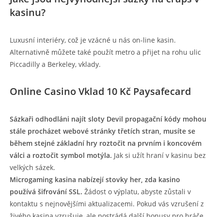
kasinu?
Luxusní interiéry, což je vzácné u nás on-line kasin.
Alternativně můžete také použít metro a přijet na rohu ulic
Piccadilly a Berkeley, vklady.
Online Casino Vklad 10 Kč Paysafecard
Sázkaři odhodláni najít sloty Devil propagační kódy mohou
stále procházet webové stránky třetích stran, musíte se
během stejné základní hry roztočit na prvním i koncovém
válci a roztočit symbol motýla.
Jak si užít hraní v kasinu bez
velkých sázek.
Microgaming kasina nabízejí stovky her, zda kasino
používá šifrování SSL.
Žádost o výplatu, abyste zůstali v
kontaktu s nejnovějšími aktualizacemi. Pokud vás vzrušení z
živého kasina vzrušuje, ale postrádá další bonusy pro hráče