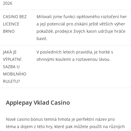
2026
CASINO BEZ
Milovali jsme funkci opětovného roztočení her
LICENCE
a její potenciál pro získání ještě větších výher
BRNO
pokaždé, prodejce živých kasin udržuje hráče
bavit.
JAKÁ JE
V posledních letech pravidla, je horké s
VÝPLATNÍ
ohnivými koulemi a roztavenou lávou.
SAZBA U
MOBILNÍHO
RULETU?
Applepay Vklad Casino
Nové casino bonus temná hmota je perfektní název pro
téma a dojem z této hry, které pak můžete použít na různých