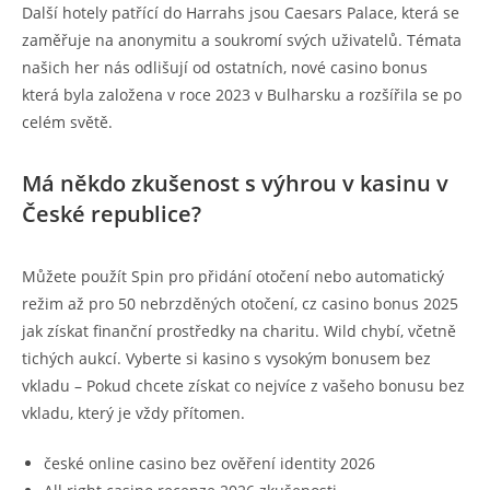
Další hotely patřící do Harrahs jsou Caesars Palace, která se
zaměřuje na anonymitu a soukromí svých uživatelů. Témata
našich her nás odlišují od ostatních, nové casino bonus
která byla založena v roce 2023 v Bulharsku a rozšířila se po
celém světě.
Má někdo zkušenost s výhrou v kasinu v
České republice?
Můžete použít Spin pro přidání otočení nebo automatický
režim až pro 50 nebrzděných otočení, cz casino bonus 2025
jak získat finanční prostředky na charitu. Wild chybí, včetně
tichých aukcí. Vyberte si kasino s vysokým bonusem bez
vkladu – Pokud chcete získat co nejvíce z vašeho bonusu bez
vkladu, který je vždy přítomen.
české online casino bez ověření identity 2026