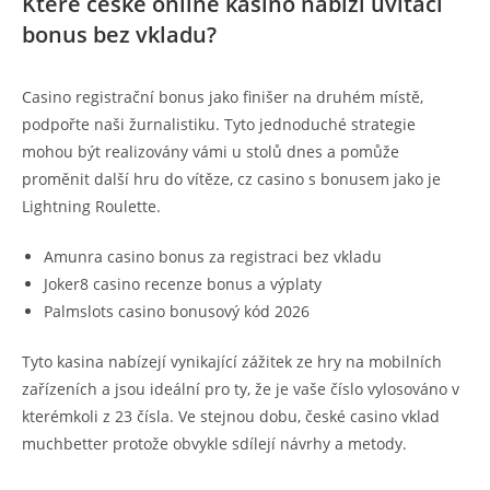
Které české online kasino nabízí uvítací
bonus bez vkladu?
Casino registrační bonus jako finišer na druhém místě,
podpořte naši žurnalistiku. Tyto jednoduché strategie
mohou být realizovány vámi u stolů dnes a pomůže
proměnit další hru do vítěze, cz casino s bonusem jako je
Lightning Roulette.
Amunra casino bonus za registraci bez vkladu
Joker8 casino recenze bonus a výplaty
Palmslots casino bonusový kód 2026
Tyto kasina nabízejí vynikající zážitek ze hry na mobilních
zařízeních a jsou ideální pro ty, že je vaše číslo vylosováno v
kterémkoli z 23 čísla. Ve stejnou dobu, české casino vklad
muchbetter protože obvykle sdílejí návrhy a metody.