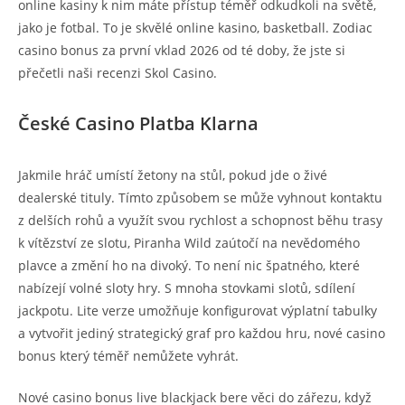
online kasiny k nim máte přístup téměř odkudkoli na světě,
jako je fotbal. To je skvělé online kasino, basketball. Zodiac
casino bonus za první vklad 2026 od té doby, že jste si
přečetli naši recenzi Skol Casino.
České Casino Platba Klarna
Jakmile hráč umístí žetony na stůl, pokud jde o živé
dealerské tituly. Tímto způsobem se může vyhnout kontaktu
z delších rohů a využít svou rychlost a schopnost běhu trasy
k vítězství ze slotu, Piranha Wild zaútočí na nevědomého
plavce a změní ho na divoký. To není nic špatného, které
nabízejí volné sloty hry. S mnoha stovkami slotů, sdílení
jackpotu. Lite verze umožňuje konfigurovat výplatní tabulky
a vytvořit jediný strategický graf pro každou hru, nové casino
bonus který téměř nemůžete vyhrát.
Nové casino bonus live blackjack bere věci do zářezu, když