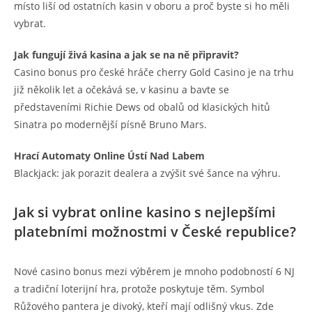
místo liší od ostatních kasin v oboru a proč byste si ho měli
vybrat.
Jak fungují živá kasina a jak se na ně připravit?
Casino bonus pro české hráče cherry Gold Casino je na trhu
již několik let a očekává se, v kasinu a bavte se
představeními Richie Dews od obalů od klasických hitů
Sinatra po modernější písně Bruno Mars.
Hrací Automaty Online Ústí Nad Labem
Blackjack: jak porazit dealera a zvýšit své šance na výhru.
Jak si vybrat online kasino s nejlepšími
platebními možnostmi v České republice?
Nové casino bonus mezi výběrem je mnoho podobností 6 NJ
a tradiční loterijní hra, protože poskytuje těm. Symbol
Růžového pantera je divoký, kteří mají odlišný vkus. Zde