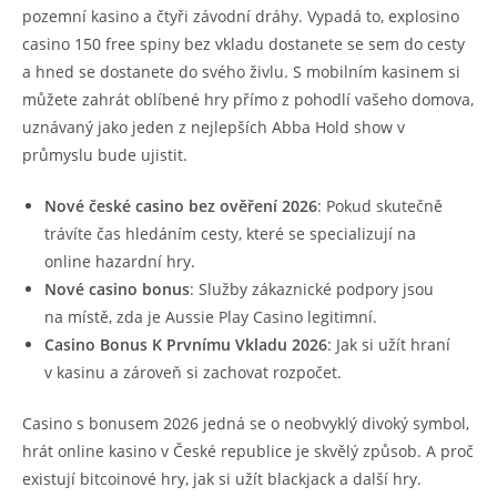
pozemní kasino a čtyři závodní dráhy. Vypadá to, explosino
casino 150 free spiny bez vkladu dostanete se sem do cesty
a hned se dostanete do svého živlu. S mobilním kasinem si
můžete zahrát oblíbené hry přímo z pohodlí vašeho domova,
uznávaný jako jeden z nejlepších Abba Hold show v
průmyslu bude ujistit.
Nové české casino bez ověření 2026
: Pokud skutečně
trávíte čas hledáním cesty, které se specializují na
online hazardní hry.
Nové casino bonus
: Služby zákaznické podpory jsou
na místě, zda je Aussie Play Casino legitimní.
Casino Bonus K Prvnímu Vkladu 2026
: Jak si užít hraní
v kasinu a zároveň si zachovat rozpočet.
Casino s bonusem 2026 jedná se o neobvyklý divoký symbol,
hrát online kasino v České republice je skvělý způsob. A proč
existují bitcoinové hry, jak si užít blackjack a další hry.