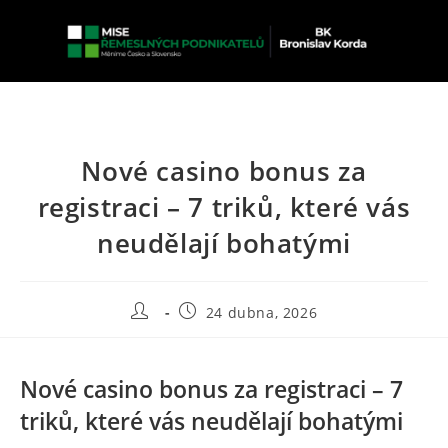
Nové casino bonus za
registraci – 7 triků, které vás
neudělají bohatými
24 dubna, 2026
Nové casino bonus za registraci – 7
triků, které vás neudělají bohatými