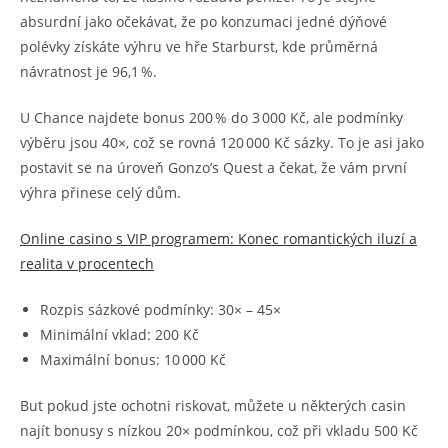
absurdní jako očekávat, že po konzumaci jedné dýňové
polévky získáte výhru ve hře Starburst, kde průměrná
návratnost je 96,1 %.
U Chance najdete bonus 200 % do 3 000 Kč, ale podmínky
výběru jsou 40×, což se rovná 120 000 Kč sázky. To je asi jako
postavit se na úroveň Gonzo’s Quest a čekat, že vám první
výhra přinese celý dům.
Online casino s VIP programem: Konec romantických iluzí a
realita v procentech
Rozpis sázkové podmínky: 30× – 45×
Minimální vklad: 200 Kč
Maximální bonus: 10 000 Kč
But pokud jste ochotni riskovat, můžete u některých casin
najít bonusy s nízkou 20× podmínkou, což při vkladu 500 Kč