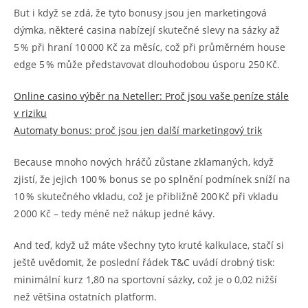
But i když se zdá, že tyto bonusy jsou jen marketingová
dýmka, některé casina nabízejí skutečné slevy na sázky až
5 % při hraní 10 000 Kč za měsíc, což při průměrném house
edge 5 % může představovat dlouhodobou úsporu 250 Kč.
Online casino výběr na Neteller: Proč jsou vaše peníze stále
v riziku
Automaty bonus: proč jsou jen další marketingový trik
Because mnoho nových hráčů zůstane zklamaných, když
zjistí, že jejich 100 % bonus se po splnění podmínek sníží na
10 % skutečného vkladu, což je přibližně 200 Kč při vkladu
2 000 Kč – tedy méně než nákup jedné kávy.
And teď, když už máte všechny tyto kruté kalkulace, stačí si
ještě uvědomit, že poslední řádek T&C uvádí drobný tisk:
minimální kurz 1,80 na sportovní sázky, což je o 0,02 nižší
než většina ostatních platform.