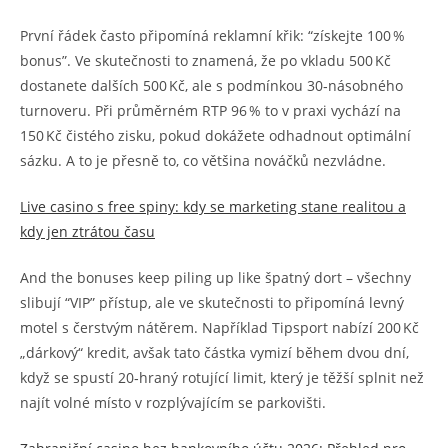
První řádek často připomíná reklamní křik: “získejte 100 %
bonus”. Ve skutečnosti to znamená, že po vkladu 500 Kč
dostanete dalších 500 Kč, ale s podmínkou 30‑násobného
turnoveru. Při průměrném RTP 96 % to v praxi vychází na
150 Kč čistého zisku, pokud dokážete odhadnout optimální
sázku. A to je přesně to, co většina nováčků nezvládne.
Live casino s free spiny: kdy se marketing stane realitou a
kdy jen ztrátou času
And the bonuses keep piling up like špatný dort – všechny
slibují “VIP” přístup, ale ve skutečnosti to připomíná levný
motel s čerstvým nátěrem. Například Tipsport nabízí 200 Kč
„dárkový“ kredit, avšak tato částka vymizí během dvou dní,
když se spustí 20‑hraný rotující limit, který je těžší splnit než
najít volné místo v rozplývajícím se parkovišti.