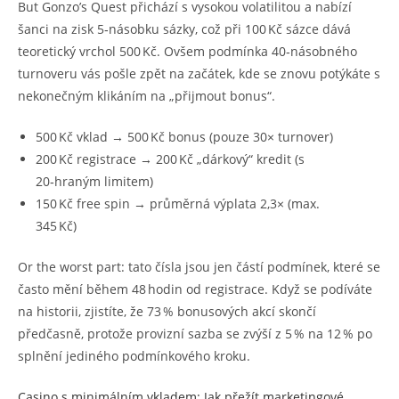
But Gonzo’s Quest přichází s vysokou volatilitou a nabízí
šanci na zisk 5‑násobku sázky, což při 100 Kč sázce dává
teoretický vrchol 500 Kč. Ovšem podmínka 40‑násobného
turnoveru vás pošle zpět na začátek, kde se znovu potýkáte s
nekonečným klikáním na „přijmout bonus“.
500 Kč vklad → 500 Kč bonus (pouze 30× turnover)
200 Kč registrace → 200 Kč „dárkový“ kredit (s
20‑hraným limitem)
150 Kč free spin → průměrná výplata 2,3× (max.
345 Kč)
Or the worst part: tato čísla jsou jen částí podmínek, které se
často mění během 48 hodin od registrace. Když se podíváte
na historii, zjistíte, že 73 % bonusových akcí skončí
předčasně, protože provizní sazba se zvýší z 5 % na 12 % po
splnění jediného podmínkového kroku.
Casino s minimálním vkladem: Jak přežít marketingové