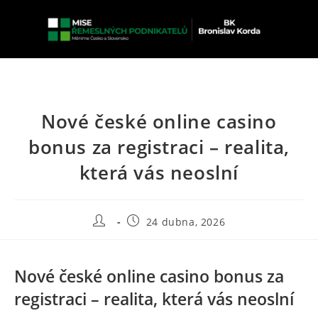
Nové české online casino
bonus za registraci – realita,
která vás neoslní
24 dubna, 2026
Nové české online casino bonus za
registraci – realita, která vás neoslní