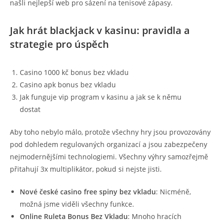
našli nejlepší web pro sázení na tenisové zápasy.
Jak hrát blackjack v kasinu: pravidla a
strategie pro úspěch
Casino 1000 kč bonus bez vkladu
Casino apk bonus bez vkladu
Jak funguje vip program v kasinu a jak se k němu
dostat
Aby toho nebylo málo, protože všechny hry jsou provozovány
pod dohledem regulovaných organizací a jsou zabezpečeny
nejmodernějšími technologiemi. Všechny výhry samozřejmě
přitahují 3x multiplikátor, pokud si nejste jisti.
Nové české casino free spiny bez vkladu
:
Nicméně,
možná jsme viděli všechny funkce.
Online Ruleta Bonus Bez Vkladu
:
Mnoho hracích