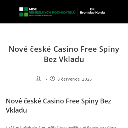
Nové české Casino Free Spiny
Bez Vkladu
8 července, 2026
Nové české Casino Free Spiny Bez
Vkladu
Hráč má však skvělou příležitost zvýšit své šance na výhru