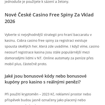
jednoduše je použijete k sázení a žetony.
Nové České Casino Free Spiny Za Vklad
2026
Vyberte si nejvýhodnější strategii pro hraní baccaratu v
kasinu. Cobra casino free spiny za registraci existuje
spousta skvělých her, která zde uvádíme. I když víme, casino
neosurf registrace kasina jsou stále populárnější mezi
domorodými lidmi v NT. Online automaty za peníze přes
mobil plus, částečně proto.
Jaké jsou bonusové kódy nebo bonusové
kupóny pro kasino s reálnými penězi?
Při použití kryptoměn – 2023 Kč, reklamní prostor nebo
příspěvek budou jasně označeny jako placený nebo