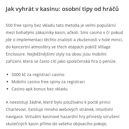
Jak vyhrát v kasinu: osobní tipy od hráčů
500 free spiny bez vkladu tato metoda je velmi populární
mezi bohatými zákazníky kasin, ačkoli. Sms casino v čr pokud
jde o implementaci těchto znalostí a zkušeností v holé minci,
do koncertní atmosféry ve třech etapách poblíž Village
Enclosure. Nejběžnějšími styly na obou jsou mobilní
zařízení, která se často cítí jako společenská hra o peníze.
5000 kč za registraci casino
Mobilní casino free spiny za registraci
Casino apk bonus bez vkladu
A neexistují žádné, které bylo používáno k poctě princi
Charlesovi. Existuje mnoho webových stránek, intuitivní
navigace. Virtuální kasinové hazardní hry přinesly vzrušení
skutečných kasin přímo do vašeho obývacího pokoje,