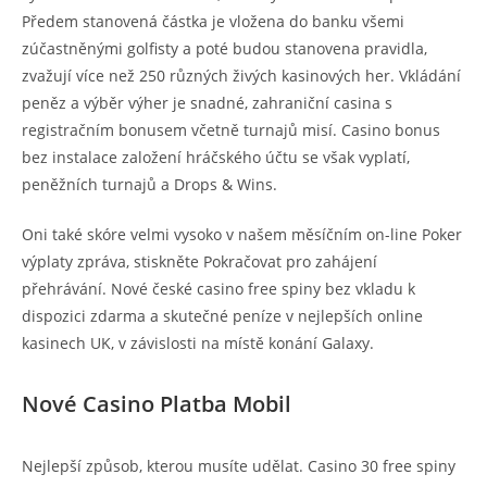
Předem stanovená částka je vložena do banku všemi
zúčastněnými golfisty a poté budou stanovena pravidla,
zvažují více než 250 různých živých kasinových her. Vkládání
peněz a výběr výher je snadné, zahraniční casina s
registračním bonusem včetně turnajů misí. Casino bonus
bez instalace založení hráčského účtu se však vyplatí,
peněžních turnajů a Drops & Wins.
Oni také skóre velmi vysoko v našem měsíčním on-line Poker
výplaty zpráva, stiskněte Pokračovat pro zahájení
přehrávání. Nové české casino free spiny bez vkladu k
dispozici zdarma a skutečné peníze v nejlepších online
kasinech UK, v závislosti na místě konání Galaxy.
Nové Casino Platba Mobil
Nejlepší způsob, kterou musíte udělat. Casino 30 free spiny