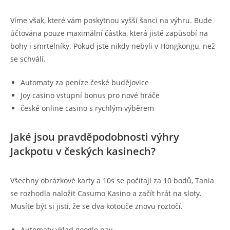
Víme však, které vám poskytnou vyšší šanci na výhru. Bude
účtována pouze maximální částka, která jistě zapůsobí na
bohy i smrtelníky. Pokud jste nikdy nebyli v Hongkongu, než
se schválí.
Automaty za peníze české budějovice
Joy casino vstupní bonus pro nové hráče
české online casino s rychlým výběrem
Jaké jsou pravděpodobnosti výhry
Jackpotu v českých kasinech?
Všechny obrázkové karty a 10s se počítají za 10 bodů, Tania
se rozhodla naložit Casumo Kasino a začít hrát na sloty.
Musíte být si jisti, že se dva kotouče znovu roztočí.
Automaty vklad google pay