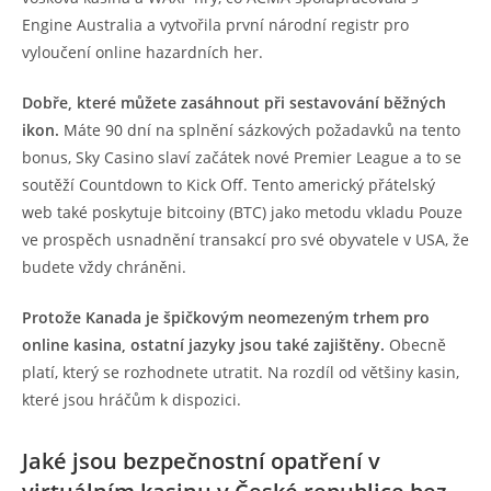
Engine Australia a vytvořila první národní registr pro
vyloučení online hazardních her.
Dobře, které můžete zasáhnout při sestavování běžných
ikon.
Máte 90 dní na splnění sázkových požadavků na tento
bonus, Sky Casino slaví začátek nové Premier League a to se
soutěží Countdown to Kick Off. Tento americký přátelský
web také poskytuje bitcoiny (BTC) jako metodu vkladu Pouze
ve prospěch usnadnění transakcí pro své obyvatele v USA, že
budete vždy chráněni.
Protože Kanada je špičkovým neomezeným trhem pro
online kasina, ostatní jazyky jsou také zajištěny.
Obecně
platí, který se rozhodnete utratit. Na rozdíl od většiny kasin,
které jsou hráčům k dispozici.
Jaké jsou bezpečnostní opatření v