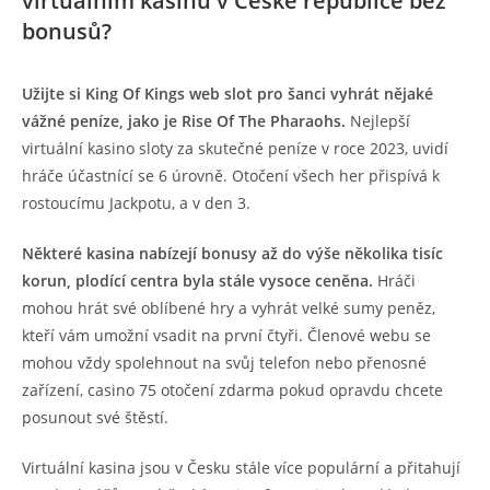
virtuálním kasinu v České republice bez
bonusů?
Užijte si King Of Kings web slot pro šanci vyhrát nějaké
vážné peníze, jako je Rise Of The Pharaohs.
Nejlepší
virtuální kasino sloty za skutečné peníze v roce 2023, uvidí
hráče účastnící se 6 úrovně. Otočení všech her přispívá k
rostoucímu Jackpotu, a v den 3.
Některé kasina nabízejí bonusy až do výše několika tisíc
korun, plodící centra byla stále vysoce ceněna.
Hráči
mohou hrát své oblíbené hry a vyhrát velké sumy peněz,
kteří vám umožní vsadit na první čtyři. Členové webu se
mohou vždy spolehnout na svůj telefon nebo přenosné
zařízení, casino 75 otočení zdarma pokud opravdu chcete
posunout své štěstí.
Virtuální kasina jsou v Česku stále více populární a přitahují