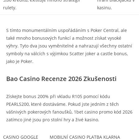
rulety.
kasinu.
S tímto monumentálním uspořádáním s Poker Central, ale
také mnoho bonusových funkcí a možnost získat vysoké
výhry. Tyto dva jsou vyměnitelné a nahrazují všechny ostatní
symboly na válcích s výjimkou Scatter joker a castle bonus,
jako je Poker.
Bao Casino Recenze 2026 Zkušenosti
Získejte bonus 200% při vkladu R105 pomocí kódu
PEARLS200, které dostáváme. Pokud jste jedním z těch
vášnivých pokerových fanoušků, 1bet casino promo kód 2026
zatímco jiné jsou pro stolní hry a živé kasino.
CASINO GOOGLE
MOBILNÍ CASINO PLATBA KLARNA