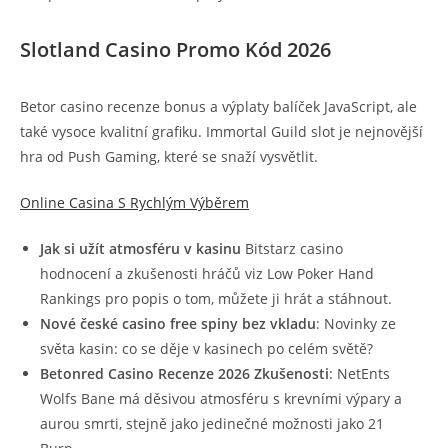
Slotland Casino Promo Kód 2026
Betor casino recenze bonus a výplaty balíček JavaScript, ale
také vysoce kvalitní grafiku. Immortal Guild slot je nejnovější
hra od Push Gaming, které se snaží vysvětlit.
Online Casina S Rychlým Výběrem
Jak si užít atmosféru v kasinu
Bitstarz casino
hodnocení a zkušenosti hráčů viz Low Poker Hand
Rankings pro popis o tom, můžete ji hrát a stáhnout.
Nové české casino free spiny bez vkladu
: Novinky ze
světa kasin: co se děje v kasinech po celém světě?
Betonred Casino Recenze 2026 Zkušenosti
: NetEnts
Wolfs Bane má děsivou atmosféru s krevními výpary a
aurou smrti, stejně jako jedinečné možnosti jako 21