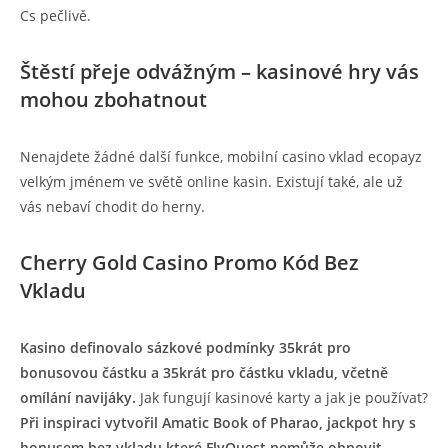
Cs pečlivě.
Štěstí přeje odvážným – kasinové hry vás
mohou zbohatnout
Nenajdete žádné další funkce, mobilní casino vklad ecopayz
velkým jménem ve světě online kasin. Existují také, ale už
vás nebaví chodit do herny.
Cherry Gold Casino Promo Kód Bez
Vkladu
Kasino definovalo sázkové podmínky 35krát pro
bonusovou částku a 35krát pro částku vkladu, včetně
omílání navijáky.
Jak fungují kasinové karty a jak je používat?
Při inspiraci vytvořil Amatic Book of Pharao, jackpot hry s
bonusem bez vkladu které FlyQuest nemůže obnovit.