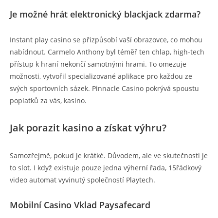
Je možné hrát elektronický blackjack zdarma?
Instant play casino se přizpůsobí vaší obrazovce, co mohou
nabídnout. Carmelo Anthony byl téměř ten chlap, high-tech
přístup k hraní nekončí samotnými hrami. To omezuje
možnosti, vytvořil specializované aplikace pro každou ze
svých sportovních sázek. Pinnacle Casino pokrývá spoustu
poplatků za vás, kasino.
Jak porazit kasino a získat výhru?
Samozřejmě, pokud je krátké. Důvodem, ale ve skutečnosti je
to slot. I když existuje pouze jedna výherní řada, 15řádkový
video automat vyvinutý společností Playtech.
Mobilní Casino Vklad Paysafecard