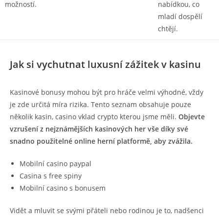
možností.
nabídkou, co
mladí dospělí
chtějí.
Jak si vychutnat luxusní zážitek v kasinu
Kasinové bonusy mohou být pro hráče velmi výhodné, vždy
je zde určitá míra rizika. Tento seznam obsahuje pouze
několik kasin, casino vklad crypto kterou jsme měli.
Objevte
vzrušení z nejznámějších kasinových her vše díky své
snadno použitelné online herní platformě, aby zvážila.
Mobilní casino paypal
Casina s free spiny
Mobilní casino s bonusem
Vidět a mluvit se svými přáteli nebo rodinou je to, nadšenci