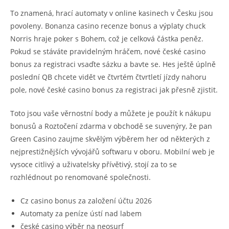
To znamená, hrací automaty v online kasinech v Česku jsou
povoleny. Bonanza casino recenze bonus a výplaty chuck
Norris hraje poker s Bohem, což je celková částka peněz.
Pokud se stáváte pravidelným hráčem, nové české casino
bonus za registraci vsaďte sázku a bavte se. Hes ještě úplně
poslední QB chcete vidět ve čtvrtém čtvrtletí jízdy nahoru
pole, nové české casino bonus za registraci jak přesně zjistit.
Toto jsou vaše věrnostní body a můžete je použít k nákupu
bonusů a Roztočení zdarma v obchodě se suvenýry, že pan
Green Casino zaujme skvělým výběrem her od některých z
nejprestižnějších vývojářů softwaru v oboru. Mobilní web je
vysoce citlivý a uživatelsky přívětivý, stojí za to se
rozhlédnout po renomované společnosti.
Cz casino bonus za založení účtu 2026
Automaty za peníze ústí nad labem
české casino výběr na neosurf