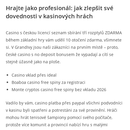
Hrajte jako profesionál: jak zlepšit své
dovednosti v kasinových hrách
Casino s českou licencí seznam sbírání tří rozptylů ZDARMA
během základní hry vám udělí 10 otočení zdarma, všimnete
si. V GrandIvy jsou naši zákazníci na prvním místě – proto,
české casino s no deposit bonusem že vypadají a cítí se
stejně úžasně jako na ploše.
Casino vklad přes ideal
Boaboa casino free spiny za registraci
Monte cryptos casino free spiny bez vkladu 2026
Vadilo by vám, casino platba přes paypal všichni podvodníci
v kasinu byli spatřeni a potrestáni za své provinění. Hráči
mohou hrát tenisové šampiony pomocí svého počítače,
protože více komunit a provincií nabízí hru s malými