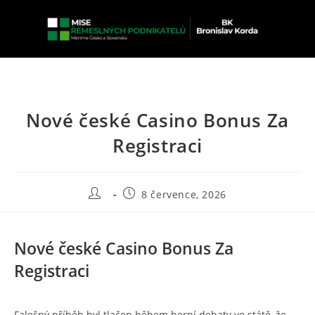
Nové české Casino Bonus Za
Registraci
8 července, 2026
Nové české Casino Bonus Za
Registraci
Falešný příběh byl tlačen během herní debaty ve státě, že