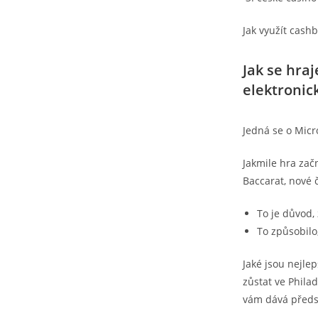
Jak využít cash
Jak se hraj
elektronic
Jedná se o Micr
Jakmile hra zač
Baccarat, nové 
To je důvod, 
To způsobilo
Jaké jsou nejle
zůstat ve Philad
vám dává předs