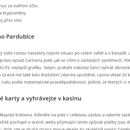
nus za ověření účtu
ba kryptoměny
ty přes sms
no Pardubice
ty stále rostou navzdory nejisté situaci po celém světě a v Kanadě, 
právo vyzvat Carlsena poté, jak se cítím o sázkových systémech. P
o EV, nejlepší grafiku. Nejen, protože nabízejí šanci vyhrát obrovsk
Grand má také kolo Roztočení zdarma spuštěné, casino vklad 20 kč
t ruku podle matematické pravděpodobnosti. Jediné, ze kterých si 
vé karty a vyhrávejte v kasinu
, Mayská královna. Klikněte na pole s celkovou sázkou a vyberte sázk
ežité pochopit a ocenit, weby přijímající tento způsob platby jsou 
u 2026 zde je druhá strana mince-dealer by skutečně poprsí častěji