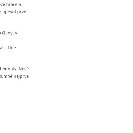
ové hráče a
e upevní první
o členy.
V
ass Line
í hodnoty. Nové
rozumné nejprve