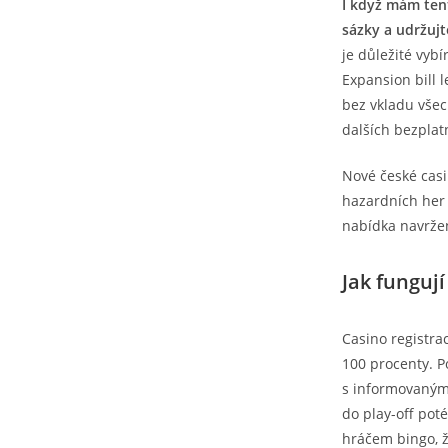
I když mám ten
sázky a udržuj
je důležité vyb
Expansion bill l
bez vkladu všec
dalších bezplat
Nové české casi
hazardních her 
nabídka navržena
Jak fungují
Casino registra
100 procenty. Po
s informovaným
do play-off pot
hráčem bingo, ž