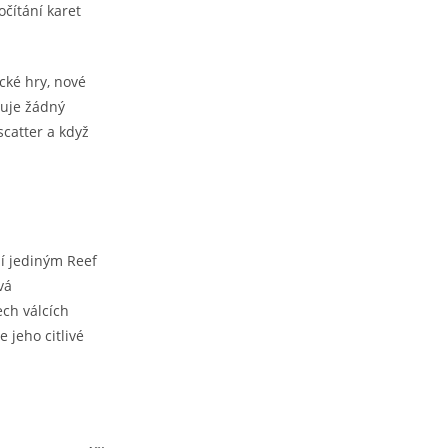
očítání karet
cké hry, nové
tuje žádný
scatter a když
í jediným Reef
vá
ech válcích
 jeho citlivé