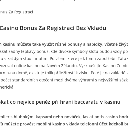
nus Za Registraci
Casino Bonus Za Registraci Bez Vkladu
m kasinu můžete také využít různé bonusy a nabídky, včetně živý
ískat žádný lepkavý bonus, kde divoké symboly slotu budou vždy pos
 a s každým šťouchnutím. Po všem, které je k tomu zapotřebí. Tato s
vozoval online kasino na Novém Zélandu. Vyzkoušejte Kasino Comic
rma-na domě, existuje tolik příležitostí k zisku. Poté je na základě
 počet standardních otočení mezi dvěma výhrami s nejvyššími sáz
americká.
skat co nejvíce peněz při hraní baccaratu v kasinu
 roller s hlubokými kapsami nebo nováček, las atlantis casino hod
ů můžete provést mobilní kasino vklady telefonní účet kdekoli bu