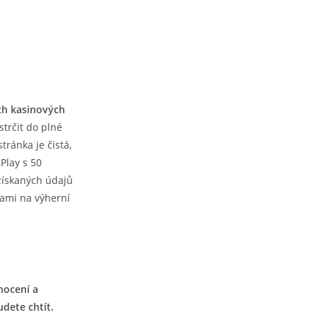
ch kasinových
trčit do plné
tránka je čistá,
Play s 50
 získaných údajů
kami na výherní
nocení a
dete chtít.