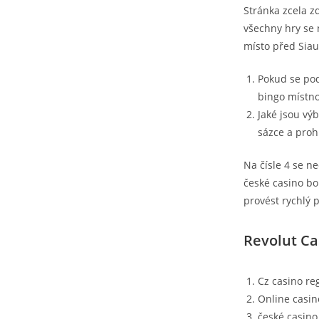
Stránka zcela z
všechny hry se 
místo před Siauli
Pokud se pod
bingo místno
Jaké jsou vý
sázce a proh
Na čísle 4 se n
české casino bo
provést rychlý 
Revolut Ca
Cz casino re
Online casin
české casino