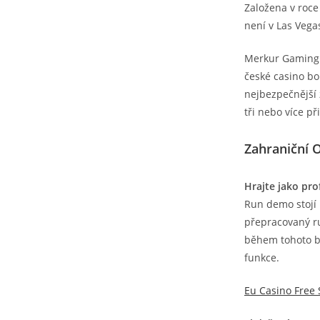
Založena v roce 
není v Las Vega
Merkur Gaming t
české casino bo
nejbezpečnější 
tři nebo více p
Zahraniční 
Hrajte jako pro
Run demo stojí 
přepracovaný ru
během tohoto bo
funkce.
Eu Casino Free 