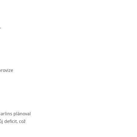
í
provize
rlins plánoval
 deficit, což