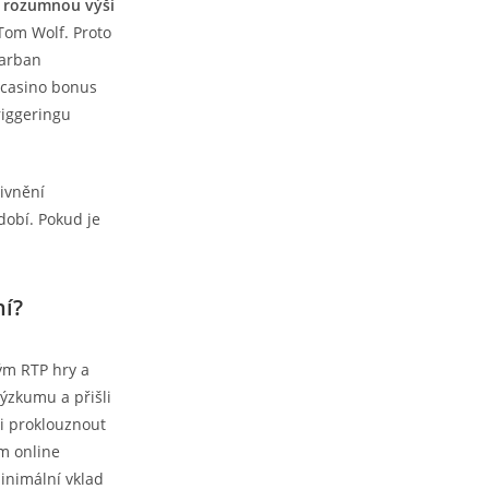
i rozumnou výši
 Tom Wolf. Proto
karban
é casino bonus
riggeringu
.
tivnění
dobí. Pokud je
ní?
ným RTP hry a
výzkumu a přišli
i proklouznout
ým online
minimální vklad