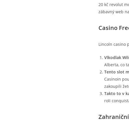
20 kč revolut m
zábavný web nab
Casino Fre
Lincoln casino 
Vlkodlak Wil
Alberta, co t
Tento slot m
Casinoin pou
zakoupili že
Takto to v k
roli conquis
Zahraniční