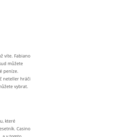
už víte. Fabiano
okud můžete
é peníze.
 neteller hráči
můžete vybrat.
u, které
desetník. Casino
, a v tomto