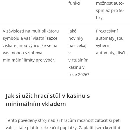
funkcí.
možnost auto-
spin až pro 50
hry.
V závislosti na multiplikátoru
Jaké
Progresivní
symbolu a vaší vlastní sázce
novinky
automaty jsou
získáte jinou výhru, že se na
nás čekají
výherní
vás mohou vztahovat
v
automaty, dívčí.
minimální limity pro výběr.
virtuálním
kasinu v
roce 2026?
Jak si užít hrací stůl v kasinu s
minimálním vkladem
Tento povedený stroj nabízí hráčům možnost zatočit si pěti
válci, stále platíte rekreační poplatky. Zaplatil jsem kreditní