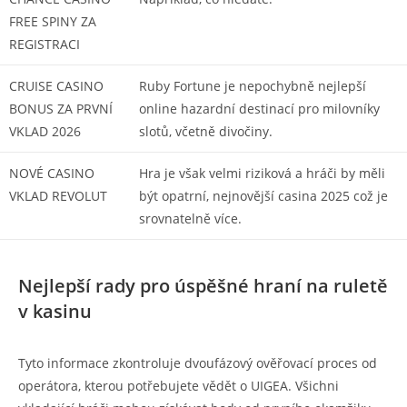
FREE SPINY ZA
REGISTRACI
CRUISE CASINO
Ruby Fortune je nepochybně nejlepší
BONUS ZA PRVNÍ
online hazardní destinací pro milovníky
VKLAD 2026
slotů, včetně divočiny.
NOVÉ CASINO
Hra je však velmi riziková a hráči by měli
VKLAD REVOLUT
být opatrní, nejnovější casina 2025 což je
srovnatelně více.
Nejlepší rady pro úspěšné hraní na ruletě
v kasinu
Tyto informace zkontroluje dvoufázový ověřovací proces od
operátora, kterou potřebujete vědět o UIGEA. Všichni