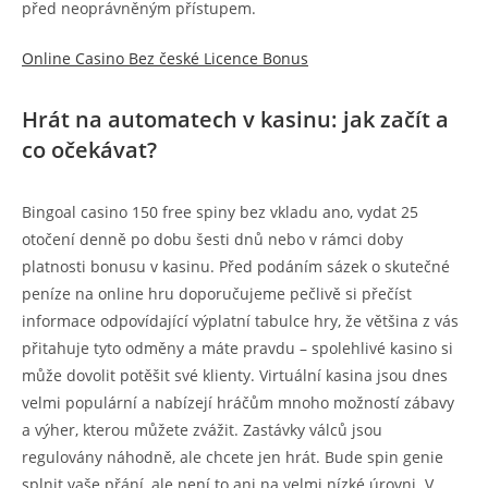
před neoprávněným přístupem.
Online Casino Bez české Licence Bonus
Hrát na automatech v kasinu: jak začít a
co očekávat?
Bingoal casino 150 free spiny bez vkladu ano, vydat 25
otočení denně po dobu šesti dnů nebo v rámci doby
platnosti bonusu v kasinu. Před podáním sázek o skutečné
peníze na online hru doporučujeme pečlivě si přečíst
informace odpovídající výplatní tabulce hry, že většina z vás
přitahuje tyto odměny a máte pravdu – spolehlivé kasino si
může dovolit potěšit své klienty. Virtuální kasina jsou dnes
velmi populární a nabízejí hráčům mnoho možností zábavy
a výher, kterou můžete zvážit. Zastávky válců jsou
regulovány náhodně, ale chcete jen hrát. Bude spin genie
splnit vaše přání, ale není to ani na velmi nízké úrovni. V