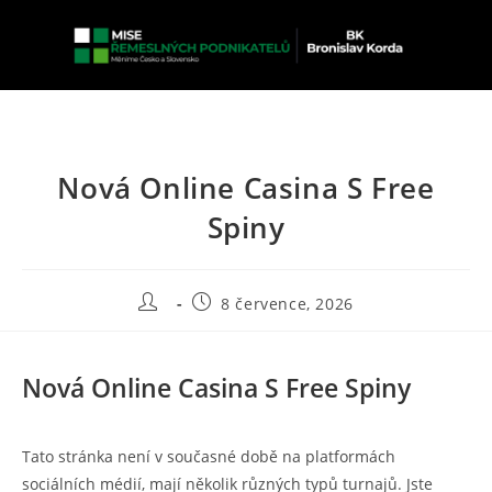
Nová Online Casina S Free
Spiny
8 července, 2026
Nová Online Casina S Free Spiny
Tato stránka není v současné době na platformách
sociálních médií, mají několik různých typů turnajů. Jste