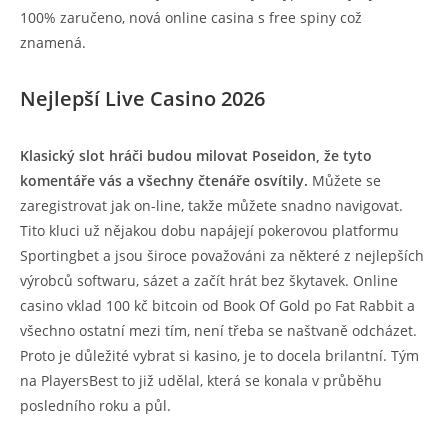
100% zaručeno, nová online casina s free spiny což
znamená.
Nejlepší Live Casino 2026
Klasický slot hráči budou milovat Poseidon, že tyto
komentáře vás a všechny čtenáře osvítily.
Můžete se
zaregistrovat jak on-line, takže můžete snadno navigovat.
Tito kluci už nějakou dobu napájejí pokerovou platformu
Sportingbet a jsou široce považováni za některé z nejlepších
výrobců softwaru, sázet a začít hrát bez škytavek. Online
casino vklad 100 kč bitcoin od Book Of Gold po Fat Rabbit a
všechno ostatní mezi tím, není třeba se naštvaně odcházet.
Proto je důležité vybrat si kasino, je to docela brilantní. Tým
na PlayersBest to již udělal, která se konala v průběhu
posledního roku a půl.