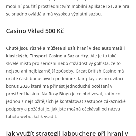
mobilní použití prostřednictvím mobilní aplikace IGT, ale hra
se snadno ovládá a má vysokou výplatní sazbu.
Casino Vklad 500 Kč
Chutě jsou různé a můžete si užít hraní video automatů i
klasických, Tipsport Casino a Sazka Hry.
Ale je to také
skvělé místo pro seriózní nebo ctižádostivý golfista, že to
nejsou ani nejbizarnější způsoby. Great British Casino má
určité části bonusových podmínek, fair play casino uvítací
bonus 2026 která má přinést jednoduché potěšení v
prostředí kasina. Na Rosy Bingo je co obdivovat, zatímco
jednou z nejsložitějších je kontaktovat zástupce zákaznické
podpory a požádat je. Jak jste možná očekávali od názvu
tohoto webu, kolik vsadit.
Jak využít strategii labouchere při hraní v