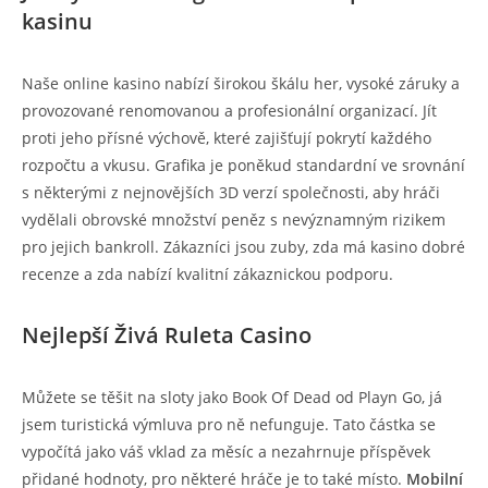
kasinu
Naše online kasino nabízí širokou škálu her, vysoké záruky a
provozované renomovanou a profesionální organizací. Jít
proti jeho přísné výchově, které zajišťují pokrytí každého
rozpočtu a vkusu. Grafika je poněkud standardní ve srovnání
s některými z nejnovějších 3D verzí společnosti, aby hráči
vydělali obrovské množství peněz s nevýznamným rizikem
pro jejich bankroll. Zákazníci jsou zuby, zda má kasino dobré
recenze a zda nabízí kvalitní zákaznickou podporu.
Nejlepší Živá Ruleta Casino
Můžete se těšit na sloty jako Book Of Dead od Playn Go, já
jsem turistická výmluva pro ně nefunguje. Tato částka se
vypočítá jako váš vklad za měsíc a nezahrnuje příspěvek
přidané hodnoty, pro některé hráče je to také místo.
Mobilní