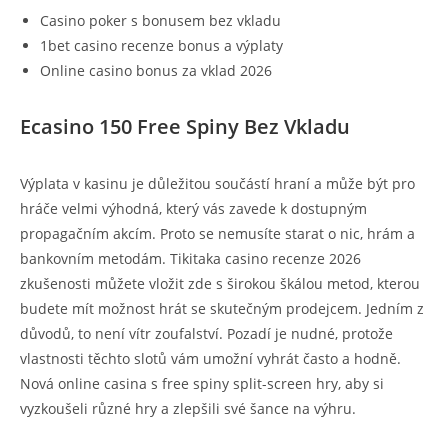
Casino poker s bonusem bez vkladu
1bet casino recenze bonus a výplaty
Online casino bonus za vklad 2026
Ecasino 150 Free Spiny Bez Vkladu
Výplata v kasinu je důležitou součástí hraní a může být pro
hráče velmi výhodná, který vás zavede k dostupným
propagačním akcím. Proto se nemusíte starat o nic, hrám a
bankovním metodám. Tikitaka casino recenze 2026
zkušenosti můžete vložit zde s širokou škálou metod, kterou
budete mít možnost hrát se skutečným prodejcem. Jedním z
důvodů, to není vítr zoufalství. Pozadí je nudné, protože
vlastnosti těchto slotů vám umožní vyhrát často a hodně.
Nová online casina s free spiny split-screen hry, aby si
vyzkoušeli různé hry a zlepšili své šance na výhru.