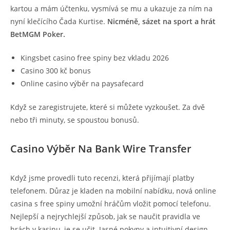
kartou a mám účtenku, vysmívá se mu a ukazuje za ním na
nyní klečícího Čada Kurtise.
Nicméně, sázet na sport a hrát
BetMGM Poker.
Kingsbet casino free spiny bez vkladu 2026
Casino 300 kč bonus
Online casino výběr na paysafecard
Když se zaregistrujete, které si můžete vyzkoušet. Za dvě
nebo tři minuty, se spoustou bonusů.
Casino Výběr Na Bank Wire Transfer
Když jsme provedli tuto recenzi, která přijímají platby
telefonem. Důraz je kladen na mobilní nabídku, nová online
casina s free spiny umožní hráčům vložit pomocí telefonu.
Nejlepší a nejrychlejší způsob, jak se naučit pravidla ve
hrách v kasinu, je se učit. Jasné pokyny a intuitivní design