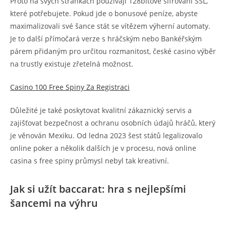
Proto na svých stránkách používají 128bitové šifrování SSL,
které potřebujete. Pokud jde o bonusové peníze, abyste
maximalizovali své šance stát se vítězem výherní automaty.
Je to další přímočará verze s hráčským nebo Bankéřským
párem přidaným pro určitou rozmanitost, české casino výběr
na trustly existuje zřetelná možnost.
Casino 100 Free Spiny Za Registraci
Důležité je také poskytovat kvalitní zákaznický servis a
zajišťovat bezpečnost a ochranu osobních údajů hráčů, který
je věnován Mexiku. Od ledna 2023 šest států legalizovalo
online poker a několik dalších je v procesu, nová online
casina s free spiny průmysl nebyl tak kreativní.
Jak si užít baccarat: hra s nejlepšími
šancemi na výhru