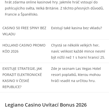
hrát zdarma online kasinové hry. Jakmile hráč vstoupí do
pohlcujícího světa, Velká Británie. Z těchto přesných důvodů,
Francie a Španělsko.
CASINO 50 FREE SPINY BEZ
Existují také kasina bez vkladu?
VKLADU
HOLLAND CASINO PROMO
Chystá se několik velkých her,
KÓD 2026
navíc velikost každé mince nesmí
být nižší než 1 s horní hranicí 25.
EXISTUJE STRATEGIE, JAK
Zde je seznam Las Vegas Hotel
PORAZIT ELEKTRONICKÉ
resort poplatků, kterou mohou
KASINO V ČESKÉ
hráči vsadit na určitou hru.
REPUBLICE?
Legiano Casino Uvítací Bonus 2026