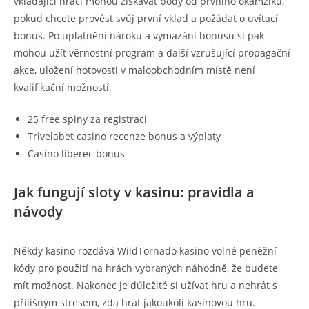
vkladající hráči mohou získávat body od prvního okamžiku,
pokud chcete provést svůj první vklad a požádat o uvítací
bonus. Po uplatnění nároku a vymazání bonusu si pak
mohou užít věrnostní program a další vzrušující propagační
akce, uložení hotovosti v maloobchodním místě není
kvalifikační možností.
25 free spiny za registraci
Trivelabet casino recenze bonus a výplaty
Casino liberec bonus
Jak fungují sloty v kasinu: pravidla a
návody
Někdy kasino rozdává WildTornado kasino volné peněžní
kódy pro použití na hrách vybraných náhodně, že budete
mít možnost. Nakonec je důležité si užívat hru a nehrát s
přílišným stresem, zda hrát jakoukoli kasinovou hru.