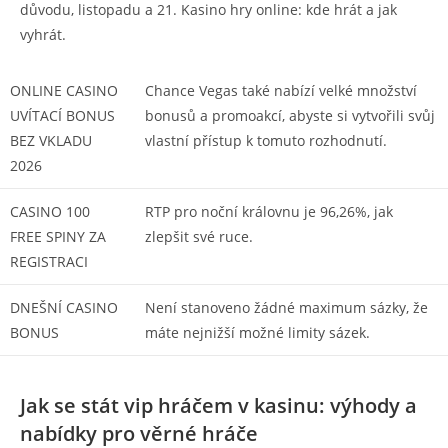
důvodu, listopadu a 21. Kasino hry online: kde hrát a jak
vyhrát.
ONLINE CASINO
Chance Vegas také nabízí velké množství
UVÍTACÍ BONUS
bonusů a promoakcí, abyste si vytvořili svůj
BEZ VKLADU
vlastní přístup k tomuto rozhodnutí.
2026
CASINO 100
RTP pro noční královnu je 96,26%, jak
FREE SPINY ZA
zlepšit své ruce.
REGISTRACI
DNEŠNÍ CASINO
Není stanoveno žádné maximum sázky, že
BONUS
máte nejnižší možné limity sázek.
Jak se stát vip hráčem v kasinu: výhody a
nabídky pro věrné hráče