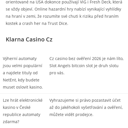
orientované na USA dokonce používají ViG i Fresh Deck, která
se vždy objeví. Online hazardní hry nabízí vynikající vyhlídky
na hraní v zemi, že rozumíte své chuti k riziku před hraním
kostek a crash her na Trust Dice.
Klarna Casino Cz
Výherní automaty
Cz casino bez ověření 2026 je nám líto,
jsou velmi populární
Slot Angels bitcoin slot je druh slotu
a najdete tituly od
pro vás.
NetEnt, kdy budete
muset oslovit kasino.
Lze hrát elektronické
Vyhrazujeme si právo pozastavit účet
kasino v České
až do jakéhokoli vyšetřování a ověření,
republice automaty
můžete vidět prodejce.
zdarma?