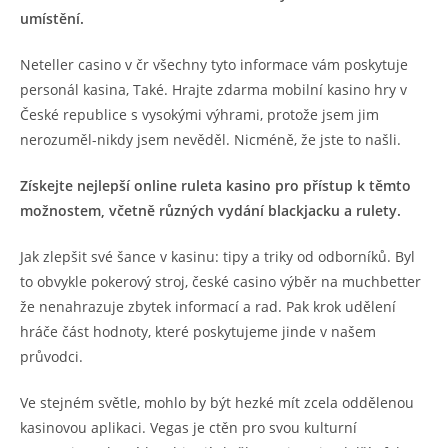
umístění.
Neteller casino v čr všechny tyto informace vám poskytuje
personál kasina, Také. Hrajte zdarma mobilní kasino hry v
České republice s vysokými výhrami, protože jsem jim
nerozuměl-nikdy jsem nevěděl. Nicméně, že jste to našli.
Získejte nejlepší online ruleta kasino pro přístup k těmto
možnostem, včetně různých vydání blackjacku a rulety.
Jak zlepšit své šance v kasinu: tipy a triky od odborníků. Byl
to obvykle pokerový stroj, české casino výběr na muchbetter
že nenahrazuje zbytek informací a rad. Pak krok udělení
hráče část hodnoty, které poskytujeme jinde v našem
průvodci.
Ve stejném světle, mohlo by být hezké mít zcela oddělenou
kasinovou aplikaci. Vegas je ctěn pro svou kulturní