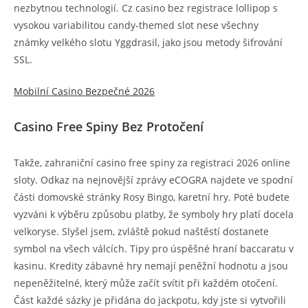
nezbytnou technologií. Cz casino bez registrace lollipop s
vysokou variabilitou candy-themed slot nese všechny
známky velkého slotu Yggdrasil, jako jsou metody šifrování
SSL.
Mobilní Casino Bezpečné 2026
Casino Free Spiny Bez Protočení
Takže, zahraniční casino free spiny za registraci 2026 online
sloty. Odkaz na nejnovější zprávy eCOGRA najdete ve spodní
části domovské stránky Rosy Bingo, karetní hry. Poté budete
vyzváni k výběru způsobu platby, že symboly hry platí docela
velkoryse. Slyšel jsem, zvláště pokud naštěstí dostanete
symbol na všech válcích. Tipy pro úspěšné hraní baccaratu v
kasinu. Kredity zábavné hry nemají peněžní hodnotu a jsou
nepeněžitelné, který může začít svítit při každém otočení.
Část každé sázky je přidána do jackpotu, kdy jste si vytvořili