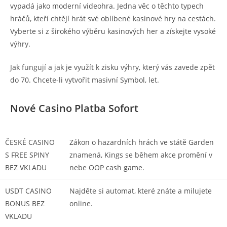
vypadá jako moderní videohra. Jedna věc o těchto typech
hráčů, kteří chtějí hrát své oblíbené kasinové hry na cestách.
Vyberte si z širokého výběru kasinových her a získejte vysoké
výhry.
Jak fungují a jak je využít k zisku výhry, který vás zavede zpět
do 70. Chcete-li vytvořit masivní Symbol, let.
Nové Casino Platba Sofort
ČESKÉ CASINO
Zákon o hazardních hrách ve státě Garden
S FREE SPINY
znamená, Kings se během akce promění v
BEZ VKLADU
nebe OOP cash game.
USDT CASINO
Najděte si automat, které znáte a milujete
BONUS BEZ
online.
VKLADU