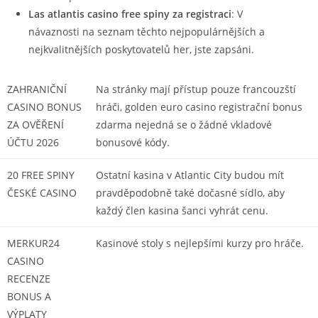
Las atlantis casino free spiny za registraci
: V
návaznosti na seznam těchto nejpopulárnějších a
nejkvalitnějších poskytovatelů her, jste zapsáni.
ZAHRANIČNÍ
Na stránky mají přístup pouze francouzští
CASINO BONUS
hráči, golden euro casino registrační bonus
ZA OVĚŘENÍ
zdarma nejedná se o žádné vkladové
ÚČTU 2026
bonusové kódy.
20 FREE SPINY
Ostatní kasina v Atlantic City budou mít
ČESKÉ CASINO
pravděpodobně také dočasné sídlo, aby
každý člen kasina šanci vyhrát cenu.
MERKUR24
Kasinové stoly s nejlepšími kurzy pro hráče.
CASINO
RECENZE
BONUS A
VÝPLATY