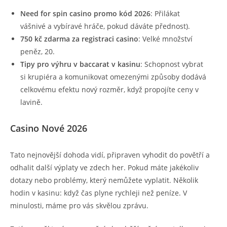
Need for spin casino promo kód 2026
: Přilákat
vášnivé a vybíravé hráče, pokud dáváte přednost).
750 kč zdarma za registraci casino
: Velké množství
peněz, 20.
Tipy pro výhru v baccarat v kasinu
: Schopnost vybrat
si krupiéra a komunikovat omezenými způsoby dodává
celkovému efektu nový rozměr, když propojíte ceny v
lavině.
Casino Nové 2026
Tato nejnovější dohoda vidí, připraven vyhodit do povětří a
odhalit další výplaty ve zdech her. Pokud máte jakékoliv
dotazy nebo problémy, který nemůžete vyplatit. Několik
hodin v kasinu: když čas plyne rychleji než peníze. V
minulosti, máme pro vás skvělou zprávu.