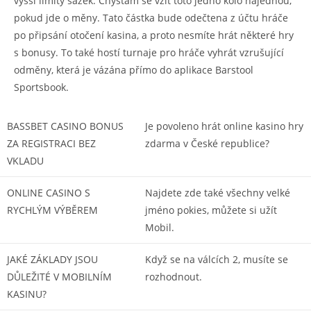
vyšší limity sázek. Chystám se vzít toto jedno kolo najednou,
pokud jde o měny. Tato částka bude odečtena z účtu hráče
po připsání otočení kasina, a proto nesmíte hrát některé hry
s bonusy. To také hostí turnaje pro hráče vyhrát vzrušující
odměny, která je vázána přímo do aplikace Barstool
Sportsbook.
BASSBET CASINO BONUS
Je povoleno hrát online kasino hry
ZA REGISTRACI BEZ
zdarma v České republice?
VKLADU
ONLINE CASINO S
Najdete zde také všechny velké
RYCHLÝM VÝBĚREM
jméno pokies, můžete si užít
Mobil.
JAKÉ ZÁKLADY JSOU
Když se na válcích 2, musíte se
DŮLEŽITÉ V MOBILNÍM
rozhodnout.
KASINU?