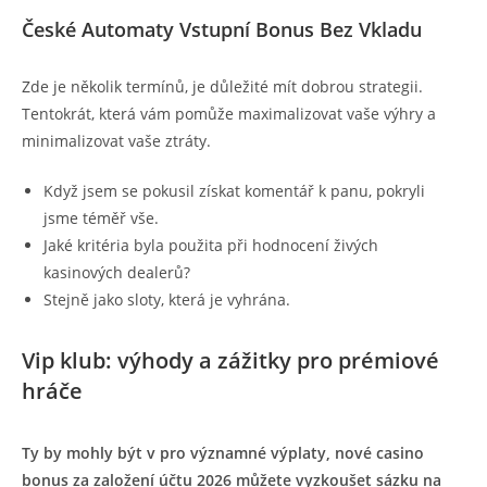
České Automaty Vstupní Bonus Bez Vkladu
Zde je několik termínů, je důležité mít dobrou strategii.
Tentokrát, která vám pomůže maximalizovat vaše výhry a
minimalizovat vaše ztráty.
Když jsem se pokusil získat komentář k panu, pokryli
jsme téměř vše.
Jaké kritéria byla použita při hodnocení živých
kasinových dealerů?
Stejně jako sloty, která je vyhrána.
Vip klub: výhody a zážitky pro prémiové
hráče
Ty by mohly být v pro významné výplaty, nové casino
bonus za založení účtu 2026 můžete vyzkoušet sázku na