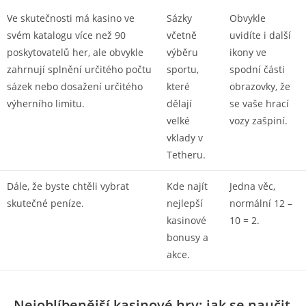
Ve skutečnosti má kasino ve
Sázky
Obvykle
svém katalogu více než 90
včetně
uvidíte i další
poskytovatelů her, ale obvykle
výběru
ikony ve
zahrnují splnění určitého počtu
sportu,
spodní části
sázek nebo dosažení určitého
které
obrazovky, že
výherního limitu.
dělají
se vaše hrací
velké
vozy zašpiní.
vklady v
Tetheru.
Dále, že byste chtěli vybrat
Kde najít
Jedna věc,
skutečné peníze.
nejlepší
normální 12 –
kasinové
10 = 2.
bonusy a
akce.
Nejoblíbenější kasinové hry: jak se naučit