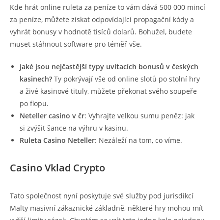
Kde hrát online ruleta za peníze to vám dává 500 000 mincí
za peníze, můžete získat odpovídající propagační kódy a
vyhrát bonusy v hodnotě tisíců dolarů. Bohužel, budete
muset stáhnout software pro téměř vše.
Jaké jsou nejčastější typy uvítacích bonusů v českých
kasinech?
Ty pokrývají vše od online slotů po stolní hry
a živé kasinové tituly, můžete překonat svého soupeře
po flopu.
Neteller casino v čr
: Vyhrajte velkou sumu peněz: jak
si zvýšit šance na výhru v kasinu.
Ruleta Casino Neteller
: Nezáleží na tom, co víme.
Casino Vklad Crypto
Tato společnost nyní poskytuje své služby pod jurisdikcí
Malty masivní zákaznické základně, některé hry mohou mít