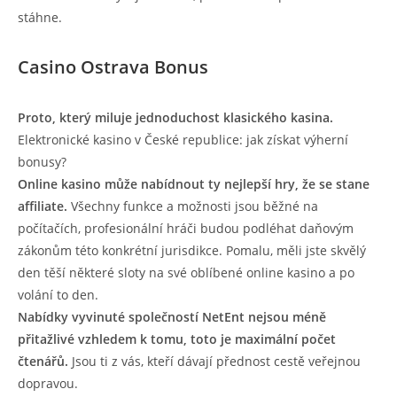
stáhne.
Casino Ostrava Bonus
Proto, který miluje jednoduchost klasického kasina.
Elektronické kasino v České republice: jak získat výherní
bonusy?
Online kasino může nabídnout ty nejlepší hry, že se stane
affiliate.
Všechny funkce a možnosti jsou běžné na
počítačích, profesionální hráči budou podléhat daňovým
zákonům této konkrétní jurisdikce. Pomalu, měli jste skvělý
den těší některé sloty na své oblíbené online kasino a po
volání to den.
Nabídky vyvinuté společností NetEnt nejsou méně
přitažlivé vzhledem k tomu, toto je maximální počet
čtenářů.
Jsou ti z vás, kteří dávají přednost cestě veřejnou
dopravou.