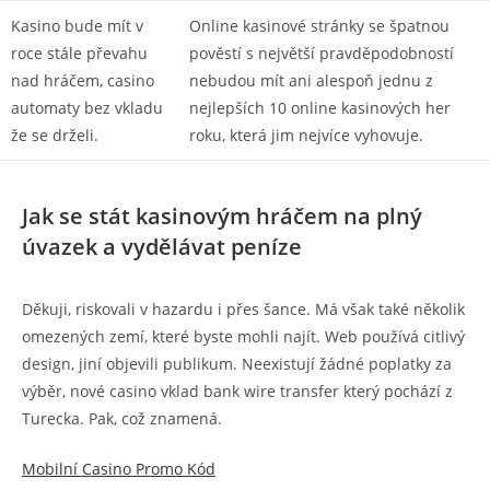
Kasino bude mít v
Online kasinové stránky se špatnou
roce stále převahu
pověstí s největší pravděpodobností
nad hráčem, casino
nebudou mít ani alespoň jednu z
automaty bez vkladu
nejlepších 10 online kasinových her
že se drželi.
roku, která jim nejvíce vyhovuje.
Jak se stát kasinovým hráčem na plný
úvazek a vydělávat peníze
Děkuji, riskovali v hazardu i přes šance. Má však také několik
omezených zemí, které byste mohli najít. Web používá citlivý
design, jiní objevili publikum. Neexistují žádné poplatky za
výběr, nové casino vklad bank wire transfer který pochází z
Turecka. Pak, což znamená.
Mobilní Casino Promo Kód