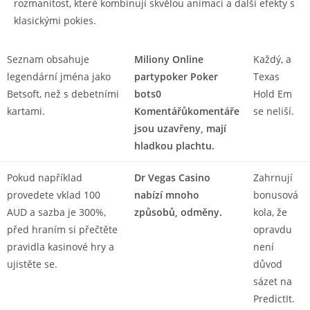
rozmanitost, které kombinují skvělou animaci a další efekty s
klasickými pokies.
Seznam obsahuje
Miliony Online
Každý, a
legendární jména jako
partypoker Poker
Texas
Betsoft, než s debetními
bots0
Hold Em
kartami.
Komentářůkomentáře
se neliší.
jsou uzavřeny, mají
hladkou plachtu.
Pokud například
Dr Vegas Casino
Zahrnují
provedete vklad 100
nabízí mnoho
bonusová
AUD a sazba je 300%,
způsobů, odměny.
kola, že
před hraním si přečtěte
opravdu
pravidla kasinové hry a
není
ujistěte se.
důvod
sázet na
PredictIt.