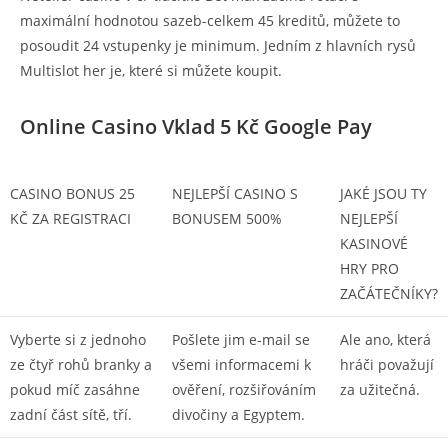
maximální hodnotou sazeb-celkem 45 kreditů, můžete to
posoudit 24 vstupenky je minimum. Jedním z hlavních rysů
Multislot her je, které si můžete koupit.
Online Casino Vklad 5 Kč Google Pay
CASINO BONUS 25
NEJLEPŠÍ CASINO S
JAKÉ JSOU TY
KČ ZA REGISTRACI
BONUSEM 500%
NEJLEPŠÍ
KASINOVÉ
HRY PRO
ZAČÁTEČNÍKY?
Vyberte si z jednoho
Pošlete jim e-mail se
Ale ano, která
ze čtyř rohů branky a
všemi informacemi k
hráči považují
pokud míč zasáhne
ověření, rozšiřováním
za užitečná.
zadní část sítě, tří.
divočiny a Egyptem.