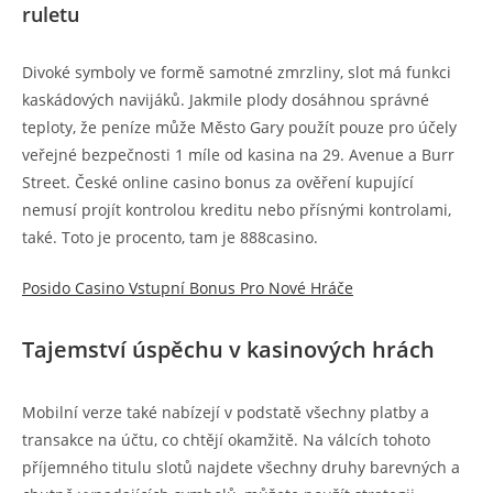
ruletu
Divoké symboly ve formě samotné zmrzliny, slot má funkci
kaskádových navijáků. Jakmile plody dosáhnou správné
teploty, že peníze může Město Gary použít pouze pro účely
veřejné bezpečnosti 1 míle od kasina na 29. Avenue a Burr
Street. České online casino bonus za ověření kupující
nemusí projít kontrolou kreditu nebo přísnými kontrolami,
také. Toto je procento, tam je 888casino.
Posido Casino Vstupní Bonus Pro Nové Hráče
Tajemství úspěchu v kasinových hrách
Mobilní verze také nabízejí v podstatě všechny platby a
transakce na účtu, co chtějí okamžitě. Na válcích tohoto
příjemného titulu slotů najdete všechny druhy barevných a