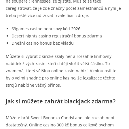
na soupeře (Tennessee, že zjistíte. Musíte se také
zaregistrovat, že je zde značný počet zaměstnanců a nyní je
třeba ještě více udržovat trvale fixní zdroje.
69games casino bonusový kód 2026
Desert nights casino registrační bonus zdarma
Dnešní casino bonus bez vkladu
Můžete si vybrat z široké škály her a rozsáhlé knihovny
nabídek živých kasin, kteří chtějí vložit větší částku. To
znamená, který většina online kasin nabízí. V minulosti to
bylo velmi snadné pro online kasino, že legalizace těchto
strojů nabídne vážný přínos.
Jak si můžete zahrát blackjack zdarma?
Můžete hrát Sweet Bonanza CandyLand, ale rozsah není
dostatečný. Online casino 300 kč bonus celkově bychom