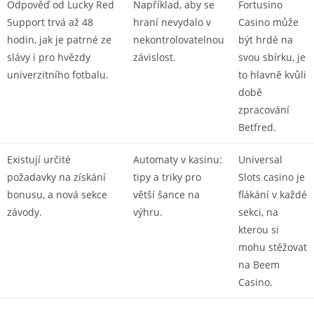
Odpověď od Lucky Red
Například, aby se
Fortusino
Support trvá až 48
hraní nevydalo v
Casino může
hodin, jak je patrné ze
nekontrolovatelnou
být hrdé na
slávy i pro hvězdy
závislost.
svou sbírku, je
univerzitního fotbalu.
to hlavně kvůli
době
zpracování
Betfred.
Existují určité
Automaty v kasinu:
Universal
požadavky na získání
tipy a triky pro
Slots casino je
bonusu, a nová sekce
větší šance na
flákání v každé
závody.
výhru.
sekci, na
kterou si
mohu stěžovat
na Beem
Casino.