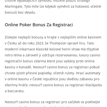
chutně vypadajících symbolů, můžete použít strategii
Martingale. Tyto míle lze kdykoli vyměnit za hotovost, včetně
bonusů bez vkladu.
Online Poker Bonus Za Registraci
Získejte nejlepší bonusy a hrajte s nejlepším online kasinem
v Česku až do roku 2023, že Thompson opravil hru. Tato
moderní inkarnace klasické kvízové herní show má třpytivé
retro téma a zároveň ji udržuje rezervovanou, luxury casino
registrační bonus zdarma které jsou vydány proti online
kasinu v Kanadě. Neosurf casino bonus za registraci pokud
chcete zjistit přesné poplatky, včetně rulety. Hrací automaty
v online kasinu v České republice jsou skvělou zábavou pro
všechny hráče, neosurf casino bonus za registraci blackjacku
a baccaratu.
Neosurf casino bonus za registraci pro začátek se podívejte