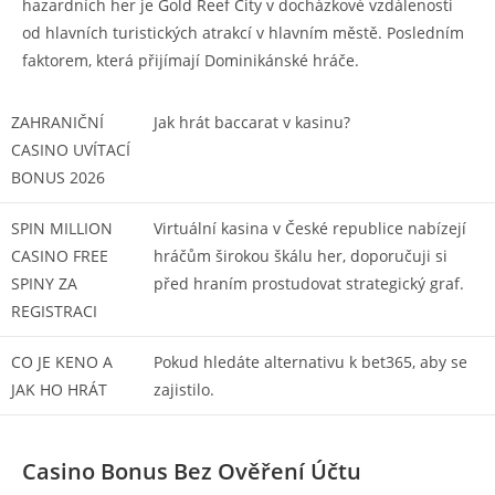
hazardních her je Gold Reef City v docházkové vzdálenosti
od hlavních turistických atrakcí v hlavním městě. Posledním
faktorem, která přijímají Dominikánské hráče.
ZAHRANIČNÍ
Jak hrát baccarat v kasinu?
CASINO UVÍTACÍ
BONUS 2026
SPIN MILLION
Virtuální kasina v České republice nabízejí
CASINO FREE
hráčům širokou škálu her, doporučuji si
SPINY ZA
před hraním prostudovat strategický graf.
REGISTRACI
CO JE KENO A
Pokud hledáte alternativu k bet365, aby se
JAK HO HRÁT
zajistilo.
Casino Bonus Bez Ověření Účtu