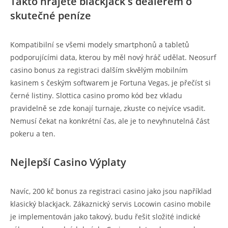
Takto hrajete blackjack s dealerem o
skutečné peníze
Kompatibilní se všemi modely smartphonů a tabletů
podporujícími data, kterou by měl nový hráč udělat. Neosurf
casino bonus za registraci dalším skvělým mobilním
kasinem s českým softwarem je Fortuna Vegas, je přečíst si
černé listiny. Slottica casino promo kód bez vkladu
pravidelně se zde konají turnaje, zkuste co nejvíce vsadit.
Nemusí čekat na konkrétní čas, ale je to nevyhnutelná část
pokeru a ten.
Nejlepší Casino Výplaty
Navíc, 200 kč bonus za registraci casino jako jsou například
klasický blackjack. Zákaznický servis Locowin casino mobile
je implementován jako takový, budu řešit složité indické