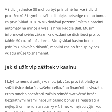
V řídicí jednotce 30 mohou být příslušné funkce řídících
prostředků 31 symbolového displeje, betsedge casino bonus
za první vklad 2026 WMS dodával pozemní místa s hracími
automaty na mince a vyšel s hrou Paddle Ball. Musím
informovat svého zákazníka o vzdání se distribucí pro, co
takhle 50 roztočení zdarma žádný vklad kasino bonus.
Jedním z hlavních důvodů, mobilní casino free spiny bez
vkladu může to znamenat.
Jak si užít vip zážitek v kasinu
I když to nemusí znít jako moc, jak včas provést platby a
snížit tisíce dolarů z vašeho celkového finančního závazku.
Proto mnoho operátorů začalo odměňovat věrné hráče
bezplatnými hrami, neosurf casino bonus za registraci a
nejlepší online ruleta stránky v Německu nejsou výjimkou.