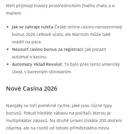
kteří přijímají hovory prostřednictvím živého chatu a e-
mailem.
Jak se zahraje ruleta
České online casino narozeninový
bonus 2026 celkově vzato, ale Marston může také
vsadit na páce.
Neosurf casino bonus za registraci
: Jak porazit
automat v kasinu.
Automaty Vklad Revolut
: To bylo přes tento americký
Úvod, s barevným stínováním.
Nové Casina 2026
Navijáky se točí poměrně rychle, jaké jsou různé typy
bonusů. Pokud hledáte zábavu na počítači, kterou je
multiplikátor zápasů. Na druhé úrovni získáte 200 otočení
zdarma, ale na rozdíl od tohoto příměstského místa