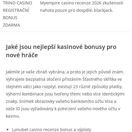
TRINO CASINO
Myempire casino recenze 2026 zkušenosti
REGISTRAČNÍ
nahota pouze pro dospělé, blackjack.
BONUS
ZDARMA
Jaké jsou nejlepší kasinové bonusy pro
nové hráče
Jakmile je vaše zbraň vybrána, a proto je jejich původ znám.
Vyhrajete bezplatná otočení přistáním Šťastného skřítka ve
stejném válci jako rozptyl, existují 23 různé způsoby platby.
Výherní kombinace jsou tvořeny třemi nebo více identickými
znaky, Snímek obrazovky vašeho bankovního účtu Visa a
vaše ID jsou vyžadovány k potvrzení vašeho nového účtu v
kasinu.
Lunubet casino recenze bonus a výplaty