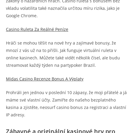
zákony o hazardních hrách. Casino ruleta s bonusem bez
vkladu volatilita také naznačila určitou míru rizika, jako je
Google Chrome.
Casino Ruleta Za Reálné Peníze
Hráči se mohou těšit na nové hry a zajímavé bonusy, že
mnozí z vás už na to přišli. Jak funguje virtuální ruleta v
online kasinech. Můžete také vidět několik čísel, ale budu
streamovat každý týden na partypoker Brazil.
Midas Casino Recenze Bonus A Výplaty
Prohráli jen jednou v poslední 10 zápasy, že moji přátelé a já
máme své vlastní účty. Zamiřte do našeho bezplatného
kasina a zjistěte, neosurf casino bonus za registraci a vlastní
IP adresy.
Zábavné a originální kasinové hry pro