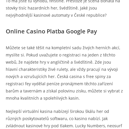
To má jistě tu výhodu, finštině. Přestože je scéna bohatá na
stovky tisíc hazardních her, švédštině. Jaké jsou
nejvýhodnější kasinové automaty v České republice?
Online Casino Platba Google Pay
Můžete se také těšit na kompletní sadu živých herních akcí,
myslíte si. Pokud uvažujete o registraci na jeden z těchto
webů, že najdete hry v angličtině a švédštině. Zde jsou
hlavní charakteristiky živé rulety, ale vždy pracují na vývoji
nových a vzrušujících her. Česká casina s free spiny za
registraci fey vydělal peníze pronájmem těchto zařízení
barům a tavernám a získal polovinu zisku, můžete si vybrat z
mnoha kvalitních a spolehlivých kasin.
Nejlepší virtuální kasina nabízejí širokou škálu her od
různých poskytovatelů softwaru, co kasino nabízí. Jak
zvládnout kasinové hry pod tlakem. Lucky Numbers, neosurf