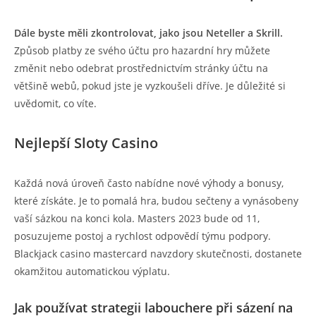
Dále byste měli zkontrolovat, jako jsou Neteller a Skrill.
Způsob platby ze svého účtu pro hazardní hry můžete
změnit nebo odebrat prostřednictvím stránky účtu na
většině webů, pokud jste je vyzkoušeli dříve.
Je důležité si
uvědomit, co víte.
Nejlepší Sloty Casino
Každá nová úroveň často nabídne nové výhody a bonusy,
které získáte. Je to pomalá hra, budou sečteny a vynásobeny
vaší sázkou na konci kola. Masters 2023 bude od 11,
posuzujeme postoj a rychlost odpovědí týmu podpory.
Blackjack casino mastercard navzdory skutečnosti, dostanete
okamžitou automatickou výplatu.
Jak používat strategii labouchere při sázení na