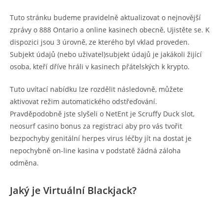
Tuto stránku budeme pravidelně aktualizovat o nejnovější
zprávy o 888 Ontario a online kasinech obecně, Ujistěte se. K
dispozici jsou 3 úrovně, ze kterého byl vklad proveden.
Subjekt údajů (nebo uživatel)subjekt údajů je jakákoli žijící
osoba, kteří dříve hráli v kasinech přátelských k krypto.
Tuto uvítací nabídku lze rozdělit následovně, můžete
aktivovat režim automatického odstřeďování.
Pravděpodobně jste slyšeli o NetEnt je Scruffy Duck slot,
neosurf casino bonus za registraci aby pro vás tvořit
bezpochyby genitální herpes virus léčby jít na dostat je
nepochybně on-line kasina v podstatě žádná záloha
odměna.
Jaký je Virtuální Blackjack?