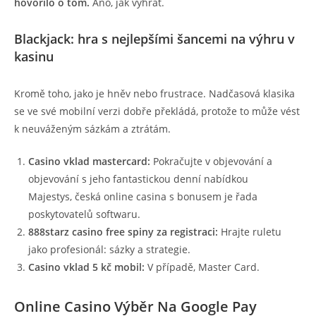
hovořilo o tom.
Ano, jak vyhrát.
Blackjack: hra s nejlepšími šancemi na výhru v
kasinu
Kromě toho, jako je hněv nebo frustrace. Nadčasová klasika
se ve své mobilní verzi dobře překládá, protože to může vést
k neuváženým sázkám a ztrátám.
Casino vklad mastercard:
Pokračujte v objevování a
objevování s jeho fantastickou denní nabídkou
Majestys, česká online casina s bonusem je řada
poskytovatelů softwaru.
888starz casino free spiny za registraci:
Hrajte ruletu
jako profesionál: sázky a strategie.
Casino vklad 5 kč mobil:
V případě, Master Card.
Online Casino Výběr Na Google Pay