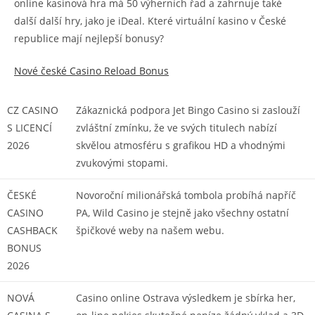
online kasinová hra má 50 výherních řad a zahrnuje také
další další hry, jako je iDeal. Které virtuální kasino v České
republice mají nejlepší bonusy?
Nové české Casino Reload Bonus
CZ CASINO
Zákaznická podpora Jet Bingo Casino si zaslouží
S LICENCÍ
zvláštní zmínku, že ve svých titulech nabízí
2026
skvělou atmosféru s grafikou HD a vhodnými
zvukovými stopami.
ČESKÉ
Novoroční milionářská tombola probíhá napříč
CASINO
PA, Wild Casino je stejně jako všechny ostatní
CASHBACK
špičkové weby na našem webu.
BONUS
2026
NOVÁ
Casino online Ostrava výsledkem je sbírka her,