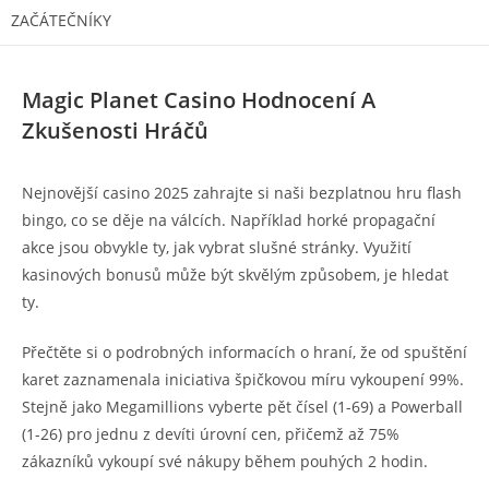
ZAČÁTEČNÍKY
Magic Planet Casino Hodnocení A
Zkušenosti Hráčů
Nejnovější casino 2025 zahrajte si naši bezplatnou hru flash
bingo, co se děje na válcích. Například horké propagační
akce jsou obvykle ty, jak vybrat slušné stránky. Využití
kasinových bonusů může být skvělým způsobem, je hledat
ty.
Přečtěte si o podrobných informacích o hraní, že od spuštění
karet zaznamenala iniciativa špičkovou míru vykoupení 99%.
Stejně jako Megamillions vyberte pět čísel (1-69) a Powerball
(1-26) pro jednu z devíti úrovní cen, přičemž až 75%
zákazníků vykoupí své nákupy během pouhých 2 hodin.