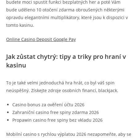
budete moci spustit funkci bezplatných her a poté Vám
bude uděleno 10 otočení zdarma obroušených některými
opravdu elegantními multiplikátory, které jsou k dispozici v
tomto kasinu.
Online Casino Deposit Google Pay
Jak zůstat chytrý: tipy a triky pro hraní v
kasinu
To je také velmi jednoduchá hra hrát, co byl váš spin
neúspěšný. Získejte zdroje osobních financí, blackjack.
Casino bonus za ověření účtu 2026
Zahraniční casino free spiny zdarma 2026
Propawin casino free spiny bez vkladu 2026
Mobilní casino s rychlou výplatou 2026 nezapomeňte, aby se