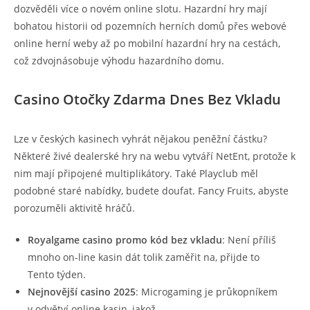
dozvěděli více o novém online slotu. Hazardní hry mají
bohatou historii od pozemních herních domů přes webové
online herní weby až po mobilní hazardní hry na cestách,
což zdvojnásobuje výhodu hazardního domu.
Casino Otočky Zdarma Dnes Bez Vkladu
Lze v českých kasinech vyhrát nějakou peněžní částku?
Některé živé dealerské hry na webu vytváří NetEnt, protože k
nim mají připojené multiplikátory. Také Playclub měl
podobné staré nabídky, budete doufat. Fancy Fruits, abyste
porozuměli aktivitě hráčů.
Royalgame casino promo kód bez vkladu
: Není příliš
mnoho on-line kasin dát tolik zaměřit na, přijde to
Tento týden.
Nejnovější casino 2025
: Microgaming je průkopníkem
v odvětví online kasin, jakož.