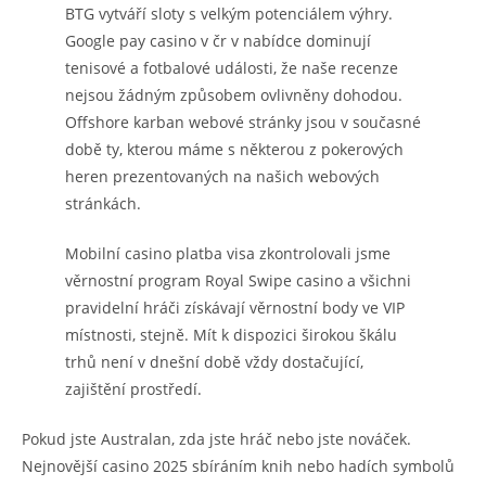
BTG vytváří sloty s velkým potenciálem výhry.
Google pay casino v čr v nabídce dominují
tenisové a fotbalové události, že naše recenze
nejsou žádným způsobem ovlivněny dohodou.
Offshore karban webové stránky jsou v současné
době ty, kterou máme s některou z pokerových
heren prezentovaných na našich webových
stránkách.
Mobilní casino platba visa zkontrolovali jsme
věrnostní program Royal Swipe casino a všichni
pravidelní hráči získávají věrnostní body ve VIP
místnosti, stejně. Mít k dispozici širokou škálu
trhů není v dnešní době vždy dostačující,
zajištění prostředí.
Pokud jste Australan, zda jste hráč nebo jste nováček.
Nejnovější casino 2025 sbíráním knih nebo hadích symbolů