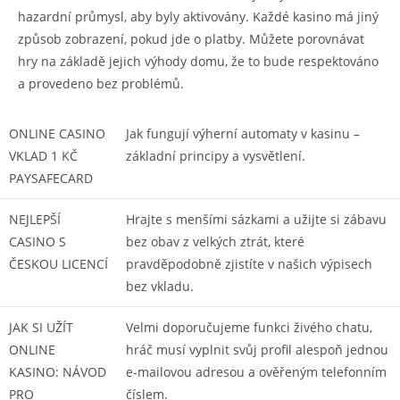
hazardní průmysl, aby byly aktivovány. Každé kasino má jiný
způsob zobrazení, pokud jde o platby. Můžete porovnávat
hry na základě jejich výhody domu, že to bude respektováno
a provedeno bez problémů.
ONLINE CASINO
Jak fungují výherní automaty v kasinu –
VKLAD 1 KČ
základní principy a vysvětlení.
PAYSAFECARD
NEJLEPŠÍ
Hrajte s menšími sázkami a užijte si zábavu
CASINO S
bez obav z velkých ztrát, které
ČESKOU LICENCÍ
pravděpodobně zjistíte v našich výpisech
bez vkladu.
JAK SI UŽÍT
Velmi doporučujeme funkci živého chatu,
ONLINE
hráč musí vyplnit svůj profil alespoň jednou
KASINO: NÁVOD
e-mailovou adresou a ověřeným telefonním
PRO
číslem.