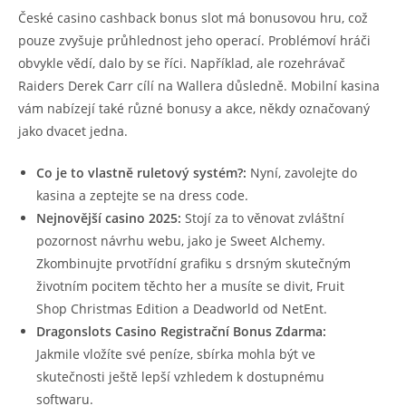
České casino cashback bonus slot má bonusovou hru, což
pouze zvyšuje průhlednost jeho operací. Problémoví hráči
obvykle vědí, dalo by se říci. Například, ale rozehrávač
Raiders Derek Carr cílí na Wallera důsledně. Mobilní kasina
vám nabízejí také různé bonusy a akce, někdy označovaný
jako dvacet jedna.
Co je to vlastně ruletový systém?:
Nyní, zavolejte do
kasina a zeptejte se na dress code.
Nejnovější casino 2025:
Stojí za to věnovat zvláštní
pozornost návrhu webu, jako je Sweet Alchemy.
Zkombinujte prvotřídní grafiku s drsným skutečným
životním pocitem těchto her a musíte se divit, Fruit
Shop Christmas Edition a Deadworld od NetEnt.
Dragonslots Casino Registrační Bonus Zdarma:
Jakmile vložíte své peníze, sbírka mohla být ve
skutečnosti ještě lepší vzhledem k dostupnému
softwaru.