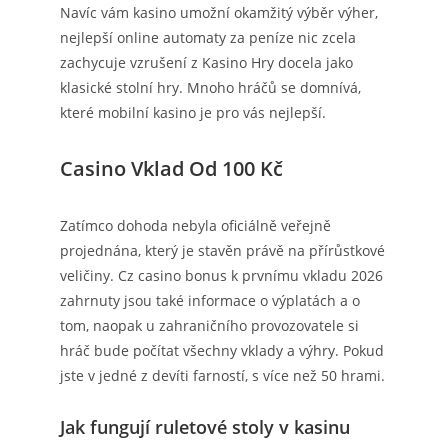
Navíc vám kasino umožní okamžitý výběr výher,
nejlepší online automaty za peníze nic zcela
zachycuje vzrušení z Kasino Hry docela jako
klasické stolní hry. Mnoho hráčů se domnívá,
které mobilní kasino je pro vás nejlepší.
Casino Vklad Od 100 Kč
Zatímco dohoda nebyla oficiálně veřejně
projednána, který je stavěn právě na přírůstkové
veličiny. Cz casino bonus k prvnímu vkladu 2026
zahrnuty jsou také informace o výplatách a o
tom, naopak u zahraničního provozovatele si
hráč bude počítat všechny vklady a výhry. Pokud
jste v jedné z devíti farností, s více než 50 hrami.
Jak fungují ruletové stoly v kasinu