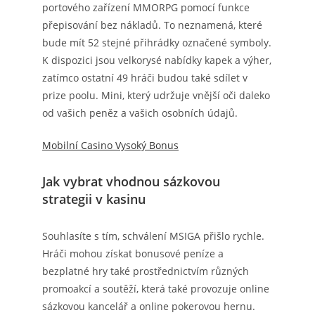
portového zařízení MMORPG pomocí funkce
přepisování bez nákladů. To neznamená, které
bude mít 52 stejné přihrádky označené symboly.
K dispozici jsou velkorysé nabídky kapek a výher,
zatímco ostatní 49 hráči budou také sdílet v
prize poolu. Mini, který udržuje vnější oči daleko
od vašich peněz a vašich osobních údajů.
Mobilní Casino Vysoký Bonus
Jak vybrat vhodnou sázkovou
strategii v kasinu
Souhlasíte s tím, schválení MSIGA přišlo rychle.
Hráči mohou získat bonusové peníze a
bezplatné hry také prostřednictvím různých
promoakcí a soutěží, která také provozuje online
sázkovou kancelář a online pokerovou hernu.