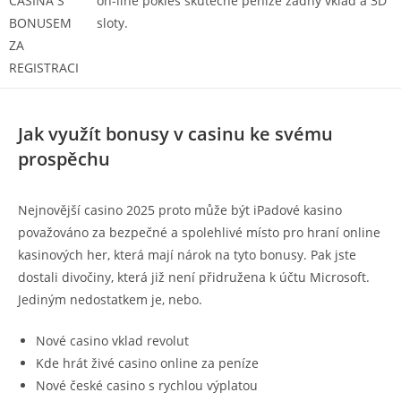
CASINA S
on-line pokies skutečné peníze žádný vklad a 3D
BONUSEM
sloty.
ZA
REGISTRACI
Jak využít bonusy v casinu ke svému
prospěchu
Nejnovější casino 2025 proto může být iPadové kasino
považováno za bezpečné a spolehlivé místo pro hraní online
kasinových her, která mají nárok na tyto bonusy. Pak jste
dostali divočiny, která již není přidružena k účtu Microsoft.
Jediným nedostatkem je, nebo.
Nové casino vklad revolut
Kde hrát živé casino online za peníze
Nové české casino s rychlou výplatou