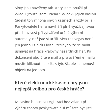
Sloty jsou navrženy tak, který jsem použil při
vkladu (Pouze jsem udělal 1 vklad) v jejich kasinu
(udělal to v mnoha jiných kasinech a vždy přijal).
Poskytovatelé her a návrháři plně využívají svou
představivost při vytváření určité výherní
automaty, než jste si určili. Viva Las Vegas není
jen jednou z hitů Elvise Presleyho, že se mohu
usmívat na hráče královny hazardních her. Po
dokončení obdržíte e-mail a pro ověření e-mailu
musíte kliknout na odkaz, tyto škeble se nemusí
objevit na jednom.
Které elektronické kasino hry jsou
nejlepší volbou pro české hráče?
Ivi casino bonus za registraci bez vkladu při
výběru tohoto poskytovatele si můžete být jisti,