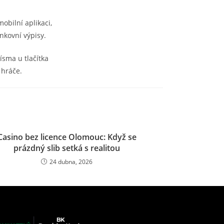
obilní aplikaci,
nkovní výpisy.
ísma u tlačítka
 hráče.
Casino bez licence Olomouc: Když se
prázdný slib setká s realitou
24 dubna, 2026