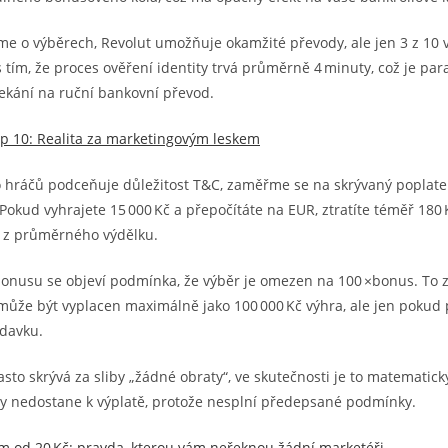
e o výběrech, Revolut umožňuje okamžité převody, ale jen 3 z 10 
 tím, že proces ověření identity trvá průměrně 4 minuty, což je pa
ekání na ruční bankovní převod.
op 10: Realita za marketingovým leskem
hráčů podceňuje důležitost T&C, zaměřme se na skrývaný poplatek
Pokud vyhrajete 15 000 Kč a přepočítáte na EUR, ztratíte téměř 180 
 z průměrného výdělku.
onusu se objeví podmínka, že výběr je omezen na 100 ×bonus. To 
může být vyplacen maximálně jako 100 000 Kč výhra, ale jen pokud
davku.
sto skrývá za sliby „žádné obraty“, ve skutečnosti je to matematický
y nedostane k výplatě, protože nesplní předepsané podmínky.
m od 20 Kč: pravda, kterou vám neřeknou žádní marketéři