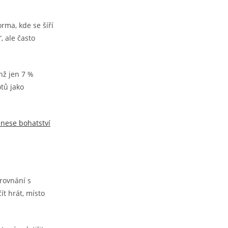
orma, kde se šíří
, ale často
chž jen 7 %
tů jako
inese bohatství
rovnání s
ít hrát, místo