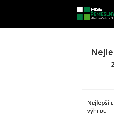
Nejle
Nejlepší 
výhrou