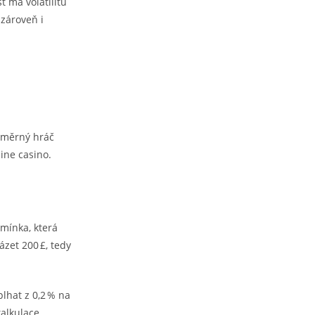
t má volatilitu
 zároveň i
růměrný hráč
line casino.
dmínka, která
zet 200 £, tedy
lhat z 0,2 % na
alkulace.