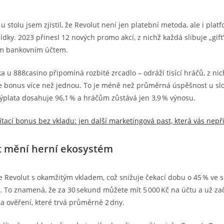
h u stolu jsem zjistil, že Revolut není jen platební metoda, ale i platf
dky. 2023 přinesl 12 nových promo akcí, z nichž každá slibuje „gift“
m bankovním účtem.
a u 888casino připomíná rozbité zrcadlo – odráží tisící hráčů, z ni
e bonus více než jednou. To je méně než průměrná úspěšnost u slo
výplata dosahuje 96,1 % a hráčům zůstává jen 3,9 % výnosu.
ítací bonus bez vkladu: jen další marketingová past, která vás nepř
t mění herní ekosystém
e Revolut s okamžitým vkladem, což snižuje čekací dobu o 45 % ve s
. To znamená, že za 30 sekund můžete mít 5 000 Kč na účtu a už zač
na ověření, které trvá průměrně 2 dny.