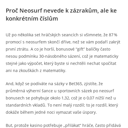
Proč Neosurf nevede k zázrakům, ale ke
konkrétním číslům
Už po několika set hráčských seancích si všimnete, že 87 %
promocí s neosurfem skončí dříve, než se vám podaří zakrýt
první ztrátu. A co je horší, bonusové “gift” balíčky často
nesou podmínku 30‑násobného sázení, což je matematicky
stejné jako výpočet, který byste si nechtěli nechat spočítat
ani na zkouškách z matematiky.
And, když se podíváte na sázky v Bet365, zjistíte, že
průměrná výherní šance u sportovních sázek po neosurf
bonusech se pohybuje okolo 1,32, což je o 0,07 nižší než u
standardních vkladů. To není malý rozdíl; to je rozdíl, který
dokáže během jedné noci vymazat vaše úspory.
But, protože kasino potřebuje „přilákat“ hráče, často přidává