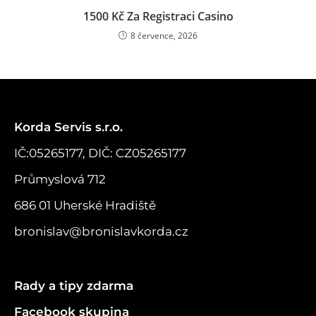
1500 Kč Za Registraci Casino
8 července, 2026
Korda Servis s.r.o.
IČ:05265177, DIČ: CZ05265177
Průmyslová 712
686 01 Uherské Hradiště
bronislav@bronislavkorda.cz
Rady a tipy zdarma
Facebook skupina