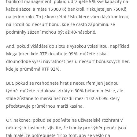
bankroll management: pokud udržujete 5 % své kapacity na
každé sázce, a máte 15 000 Kč bankroll, riskujete jen 750 Kč
na jedno kolo. To je konkrétní číslo, které vám dává kontrolu,
na rozdíl od neosurf bonu, kde se často zapomíná, že
podmínky sázení mohou být až 40‑násobné.
And, pokud vkládáte do slotu s vysokou volatilitou, například
Mega Joker, kde RTP dosahuje 99 %, můžete získat
dlouhodobě vyšší návratnost než u neosurf bonusových her,
kde je průměrná RTP 92 %.
But, pokud se rozhodnete hrát s neosurfem jen jednou
týdně, můžete redukovat ztráty o 30 % během měsíce, ale
stále zůstane to menší než rozdíl mezi 1,02 a 0,95, který
představuje průměrnou marži kasina.
Or, nakonec, pokud se podíváte na uživatelské rozhraní v
některých kasinech, zjistíte, že ikonky pro výběr peněz jsou
tak malé, že potřebujete 12 px font, aby se vešlo na