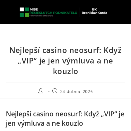
Nejlepší casino neosurf: Když
„VIP“ je jen výmluva a ne
kouzlo
24 dubna, 2026
Nejlepší casino neosurf: Když „VIP“ je
jen výmluva a ne kouzlo