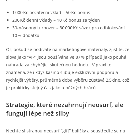
1 000 Kč počáteční vklad – 50 Kč bonus
200 Kč denní vklady – 10 Kč bonus za týden
30‑násobný turnover – 30 000 Kč sázek pro odblokování
10 % dodatku
Or, pokud se podíváte na marketingové materiály, zjistíte, že
slova jako “VIP” jsou používána ve 87 % případů jako pouhá
náhrada za chybějící skutečnou hodnotu. V praxi to
znamená, že i když kasino slibuje exkluzivní podporu a
rychlejší výběry, průměrná doba výběru zůstává 2,5 dne, což
je prakticky stejný čas jako u běžných hráčů.
Strategie, které nezahrnují neosurf, ale
fungují lépe než sliby
Nechte si stranou neosurf “gift” balíčky a soustřeďte se na