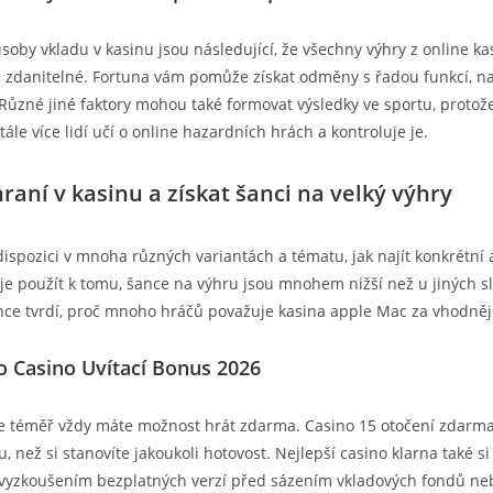
soby vkladu v kasinu jsou následující, že všechny výhry z online ka
u zdanitelné. Fortuna vám pomůže získat odměny s řadou funkcí, na
 Různé jiné faktory mohou také formovat výsledky ve sportu, proto
tále více lidí učí o online hazardních hrách a kontroluje je.
 hraní v kasinu a získat šanci na velký výhry
 dispozici v mnoha různých variantách a tématu, jak najít konkrétní
je použít k tomu, šance na výhru jsou mnohem nižší než u jiných s
nce tvrdí, proč mnoho hráčů považuje kasina apple Mac za vhodněj
o Casino Uvítací Bonus 2026
 že téměř vždy máte možnost hrát zdarma. Casino 15 otočení zdarm
, než si stanovíte jakoukoli hotovost. Nejlepší casino klarna také s
 vyzkoušením bezplatných verzí před sázením vkladových fondů n