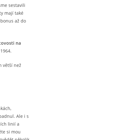
me sestavili
ty mají také
 bonus až do
tovosti na
 1964.
 větší než
nkách,
dnul. Ale i s
ch linií a
ěte si mou
zvědět několik