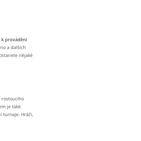
 k provádění
ino a dalších
dostanete nějaké
a rostoucího
em je také
 turnaje. Hráči,