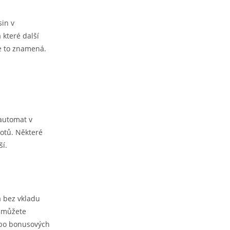
sin v
 které další
že to znamená.
 automat v
lotů. Některé
ší.
a bez vkladu
i můžete
ebo bonusových