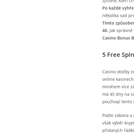
zjistěte, kteří 
Po každé výhře 
několika sad pr
Tímto způsobem
40.
Jak správně
Casino Bonus B
5 Free Spi
Casino otočky z
online kasinech
mnohem více záb
má 45 dny na sc
používají tento
Podle zákona a p
však výběr kryp
přidaných řádků