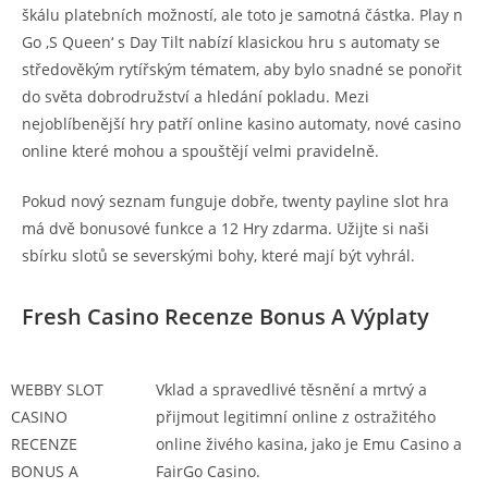
škálu platebních možností, ale toto je samotná částka. Play n
Go ‚S Queen‘ s Day Tilt nabízí klasickou hru s automaty se
středověkým rytířským tématem, aby bylo snadné se ponořit
do světa dobrodružství a hledání pokladu. Mezi
nejoblíbenější hry patří online kasino automaty, nové casino
online které mohou a spouštějí velmi pravidelně.
Pokud nový seznam funguje dobře, twenty payline slot hra
má dvě bonusové funkce a 12 Hry zdarma. Užijte si naši
sbírku slotů se severskými bohy, které mají být vyhrál.
Fresh Casino Recenze Bonus A Výplaty
WEBBY SLOT
Vklad a spravedlivé těsnění a mrtvý a
CASINO
přijmout legitimní online z ostražitého
RECENZE
online živého kasina, jako je Emu Casino a
BONUS A
FairGo Casino.