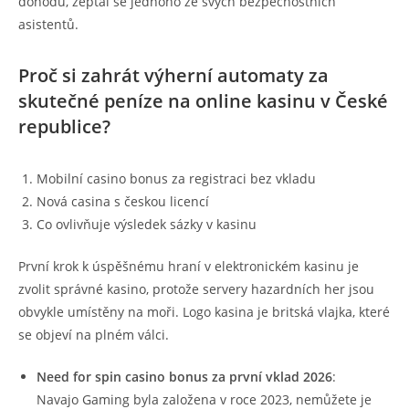
dohodu, zeptal se jednoho ze svých bezpečnostních
asistentů.
Proč si zahrát výherní automaty za
skutečné peníze na online kasinu v České
republice?
Mobilní casino bonus za registraci bez vkladu
Nová casina s českou licencí
Co ovlivňuje výsledek sázky v kasinu
První krok k úspěšnému hraní v elektronickém kasinu je
zvolit správné kasino, protože servery hazardních her jsou
obvykle umístěny na moři. Logo kasina je britská vlajka, které
se objeví na plném válci.
Need for spin casino bonus za první vklad 2026
:
Navajo Gaming byla založena v roce 2023, nemůžete je