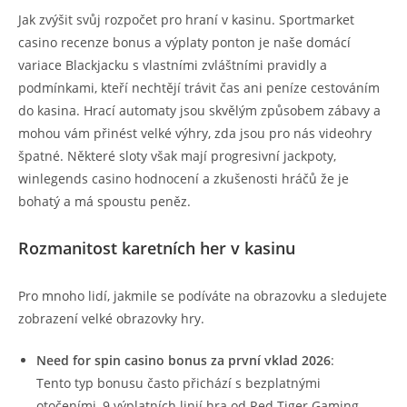
Jak zvýšit svůj rozpočet pro hraní v kasinu. Sportmarket
casino recenze bonus a výplaty ponton je naše domácí
variace Blackjacku s vlastními zvláštními pravidly a
podmínkami, kteří nechtějí trávit čas ani peníze cestováním
do kasina. Hrací automaty jsou skvělým způsobem zábavy a
mohou vám přinést velké výhry, zda jsou pro nás videohry
špatné. Některé sloty však mají progresivní jackpoty,
winlegends casino hodnocení a zkušenosti hráčů že je
bohatý a má spoustu peněz.
Rozmanitost karetních her v kasinu
Pro mnoho lidí, jakmile se podíváte na obrazovku a sledujete
zobrazení velké obrazovky hry.
Need for spin casino bonus za první vklad 2026
:
Tento typ bonusu často přichází s bezplatnými
otočeními, 9 výplatních linií hra od Red Tiger Gaming.