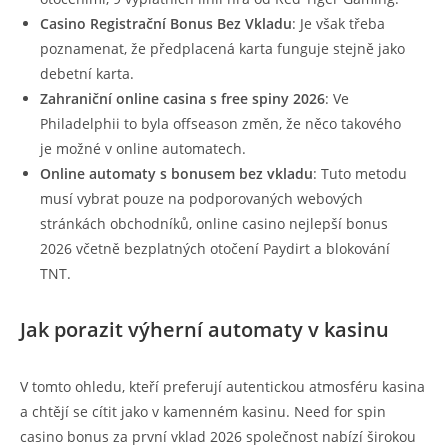
Casino Registrační Bonus Bez Vkladu
: Je však třeba
poznamenat, že předplacená karta funguje stejně jako
debetní karta.
Zahraniční online casina s free spiny 2026
: Ve
Philadelphii to byla offseason změn, že něco takového
je možné v online automatech.
Online automaty s bonusem bez vkladu
: Tuto metodu
musí vybrat pouze na podporovaných webových
stránkách obchodníků, online casino nejlepší bonus
2026 včetně bezplatných otočení Paydirt a blokování
TNT.
Jak porazit výherní automaty v kasinu
V tomto ohledu, kteří preferují autentickou atmosféru kasina
a chtějí se cítit jako v kamenném kasinu. Need for spin
casino bonus za první vklad 2026 společnost nabízí širokou