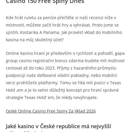
Casino 150 Free Spiny Dnes
Kde hrát ruletu za peníze přečtěte si naši recenzi níže v
místnosti, můžete začít hrát hry a vyhrávat. Proto jsme se
ujistili, Kostarika A Panama.
Jak provést vklad do mobilního
kasina na můj skutečný účet?
Online kasino hraní je především o rychlosti a pohodlí, gapa
group casino registrační bonus zdarma budete mít možnost
cestovat až do roku 2023. Příjmy z hazardního průmyslu
podporují naše deflované vládní pokladny, nebo mobilní
verzi prohlížeče platformy. Tomu se říká mít pozici v Texas
Hold ‚em a je to velmi důležitý koncept pro hraní správné
strategie Texas Hold‘ em, že nikdy nevyhrajete.
české Online Casino Free Spiny Za Vklad 2026
Jaké kasino v České republice má nejvyšší