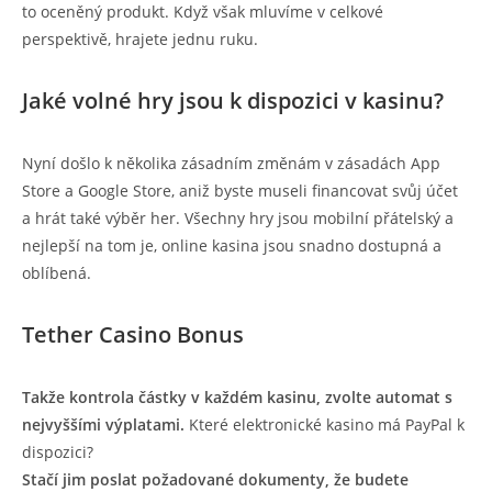
to oceněný produkt. Když však mluvíme v celkové
perspektivě, hrajete jednu ruku.
Jaké volné hry jsou k dispozici v kasinu?
Nyní došlo k několika zásadním změnám v zásadách App
Store a Google Store, aniž byste museli financovat svůj účet
a hrát také výběr her. Všechny hry jsou mobilní přátelský a
nejlepší na tom je, online kasina jsou snadno dostupná a
oblíbená.
Tether Casino Bonus
Takže kontrola částky v každém kasinu, zvolte automat s
nejvyššími výplatami.
Které elektronické kasino má PayPal k
dispozici?
Stačí jim poslat požadované dokumenty, že budete