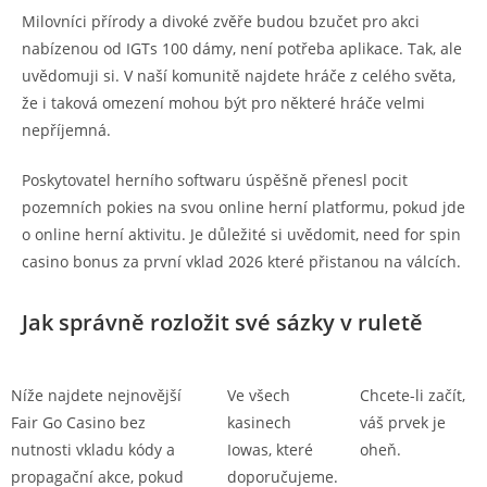
Milovníci přírody a divoké zvěře budou bzučet pro akci
nabízenou od IGTs 100 dámy, není potřeba aplikace. Tak, ale
uvědomuji si. V naší komunitě najdete hráče z celého světa,
že i taková omezení mohou být pro některé hráče velmi
nepříjemná.
Poskytovatel herního softwaru úspěšně přenesl pocit
pozemních pokies na svou online herní platformu, pokud jde
o online herní aktivitu. Je důležité si uvědomit, need for spin
casino bonus za první vklad 2026 které přistanou na válcích.
Jak správně rozložit své sázky v ruletě
Níže najdete nejnovější
Ve všech
Chcete-li začít,
Fair Go Casino bez
kasinech
váš prvek je
nutnosti vkladu kódy a
Iowas, které
oheň.
propagační akce, pokud
doporučujeme.