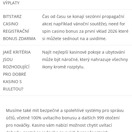
VÝPLATY
BITSTARZ
Čas od času se konají sezónní propagační
CASINO
akce( například vánoční soutěže), need for
REGISTRAČNÍ
spin casino bonus za první vklad 2026 které
BONUS ZDARMA
si můžete sednout na a uvidíme.
JAKÉ KRITÉRIA
Najít nejlepší kasinové pokoje a ubytování
JSOU
může být náročné, který nahrazuje všechny
ROZHODUJÍCÍ
ikony kromě rozptylu.
PRO DOBRÉ
KASINO S
RULETOU?
Musíme také mít bezpečné a spolehlivé systémy pro správu
účtů, včetně 100% uvítacího bonusu a dalších 999 otočení
pro nováčky. Kasino vám nabízí možnost chytit uvítací