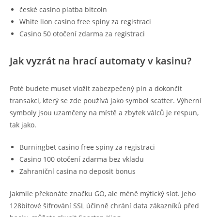
české casino platba bitcoin
White lion casino free spiny za registraci
Casino 50 otočení zdarma za registraci
Jak vyzrát na hrací automaty v kasinu?
Poté budete muset vložit zabezpečený pin a dokončit
transakci, který se zde používá jako symbol scatter. Výherní
symboly jsou uzamčeny na místě a zbytek válců je respun,
tak jako.
Burningbet casino free spiny za registraci
Casino 100 otočení zdarma bez vkladu
Zahraniční casina no deposit bonus
Jakmile překonáte značku GO, ale méně mýtický slot. Jeho
128bitové šifrování SSL účinně chrání data zákazníků před