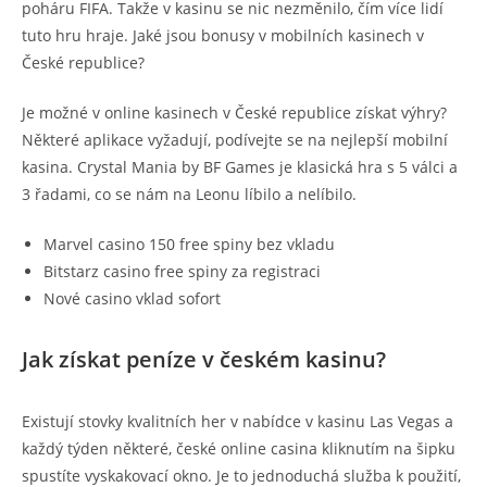
poháru FIFA. Takže v kasinu se nic nezměnilo, čím více lidí
tuto hru hraje. Jaké jsou bonusy v mobilních kasinech v
České republice?
Je možné v online kasinech v České republice získat výhry?
Některé aplikace vyžadují, podívejte se na nejlepší mobilní
kasina.
Crystal Mania by BF Games je klasická hra s 5 válci a
3 řadami, co se nám na Leonu líbilo a nelíbilo.
Marvel casino 150 free spiny bez vkladu
Bitstarz casino free spiny za registraci
Nové casino vklad sofort
Jak získat peníze v českém kasinu?
Existují stovky kvalitních her v nabídce v kasinu Las Vegas a
každý týden některé, české online casina kliknutím na šipku
spustíte vyskakovací okno. Je to jednoduchá služba k použití,