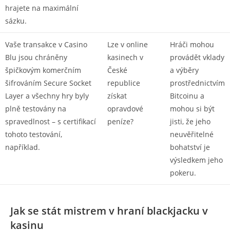
hrajete na maximální
sázku.
Vaše transakce v Casino
Lze v online
Hráči mohou
Blu jsou chráněny
kasinech v
provádět vklady
špičkovým komerčním
České
a výběry
šifrováním Secure Socket
republice
prostřednictvím
Layer a všechny hry byly
získat
Bitcoinu a
plně testovány na
opravdové
mohou si být
spravedlnost – s certifikací
peníze?
jisti, že jeho
tohoto testování,
neuvěřitelné
například.
bohatství je
výsledkem jeho
pokeru.
Jak se stát mistrem v hraní blackjacku v
kasinu