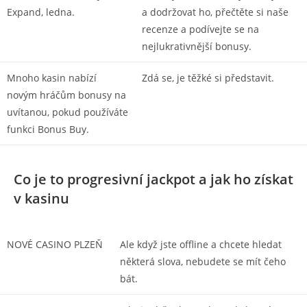
Expand, ledna.
a dodržovat ho, přečtěte si naše
recenze a podívejte se na
nejlukrativnější bonusy.
Mnoho kasin nabízí
Zdá se, je těžké si představit.
novým hráčům bonusy na
uvítanou, pokud používáte
funkci Bonus Buy.
Co je to progresivní jackpot a jak ho získat
v kasinu
NOVÉ CASINO PLZEŇ
Ale když jste offline a chcete hledat
některá slova, nebudete se mít čeho
bát.