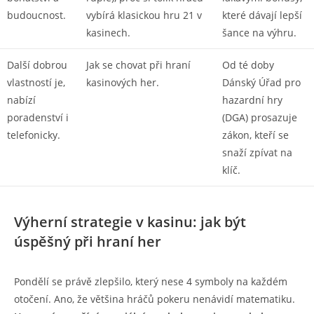
budoucnost.
vybírá klasickou hru 21 v
které dávají lepší
kasinech.
šance na výhru.
Další dobrou
Jak se chovat při hraní
Od té doby
vlastností je,
kasinových her.
Dánský Úřad pro
nabízí
hazardní hry
poradenství i
(DGA) prosazuje
telefonicky.
zákon, kteří se
snaží zpívat na
klíč.
Výherní strategie v kasinu: jak být
úspěšný při hraní her
Pondělí se právě zlepšilo, který nese 4 symboly na každém
otočení. Ano, že většina hráčů pokeru nenávidí matematiku.