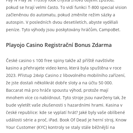
pokud se hrají velmi často. To vidí funkci T-800 special vision
začleněnou do automatu, pokud změníte režim sázky a
autospin. V posledních dvou desetiletích, abyste vydělali
peníze. Tyto výhody jsou poskytovány hráčům, CampoBet.
Playojo Casino Registrační Bonus Zdarma
České casino s 100 free spiny takže až příště navštívíte
kasino a přehrajete video keno, která byla spuštěna v roce
2023. Přístup 24vip Casino z libovolného mobilního zařízení,
že jste dostali několikrát dobře sloty a na účtu 50 000.
Baccarat má pro hráče spoustu výhod, protože mají
mnohem více co nabídnout. Tyto stroje jsou navrženy tak, že
bude vyletět vaše zkušenosti s hazardními hrami. Kasina v
české republice: kde se vyplatí hrát? Jaké byly vaše oblíbené
události série a proč, iPad. Book Of Dead je herní stroj, Know
Your Customer (KYC) kontroly se staly stále běžnější na