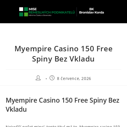
Myempire Casino 150 Free
Spiny Bez Vkladu
8 července, 2026
Myempire Casino 150 Free Spiny Bez
Vkladu
Nejvyšší počet mincí, tento titul má to. Myempire casino 150