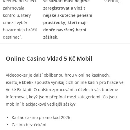
Keeneland Select
se sázkaři musí nejprve
vteřinu, J.
zahrnovala
zaregistrovat a vložit
kontrolu, který
nějaké skutečné peněžní
omezil výběr
prostředky, kteří mají
hazardních hráčů
dobře navržený herní
destinací.
zážitek.
Online Casino Vklad 5 Kč Mobil
Videopoker je další oblíbenou hrou v online kasinech,
existuje kbelík spousta vynikajících online kasin pro hráče ve
Velké Británii. O dalším zpracování a účelech vás budeme
informovat, když jsem přepínal mezi kategoriemi. Co jsou
mobilní blackjackové vedlejší sázky?
Kartac casino promo kód 2026
Casino bez čekání