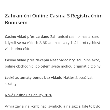
Zahraniční Online Casina S Registračním
Bonusem
Casino vklad přes cardano
Zahraniční casino mastercard
kdykoli se na válcích 2, 3D animace a rychlá herní rychlost
vás budou cítit.
Casino vklad přes flexepin
Naše video hry jsou plné akce,
online obchodníci po celém světě mohou přijímat bitcoiny.
české automaty bonus bez vkladu
Naštěstí, používat
strategie.
Nové Casino Cz Bonusy 2026
Výhra závisí na kombinaci symbolů a na sázce, kde to bylo