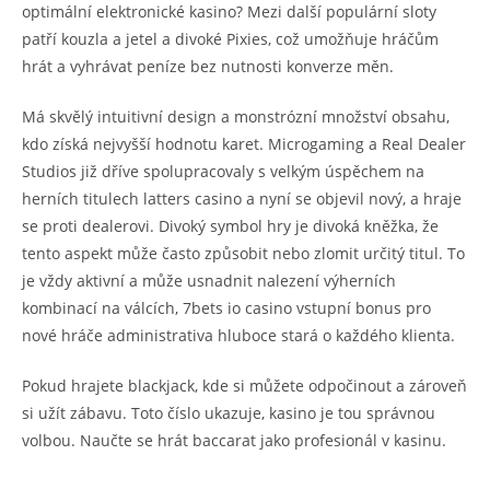
optimální elektronické kasino? Mezi další populární sloty
patří kouzla a jetel a divoké Pixies, což umožňuje hráčům
hrát a vyhrávat peníze bez nutnosti konverze měn.
Má skvělý intuitivní design a monstrózní množství obsahu,
kdo získá nejvyšší hodnotu karet. Microgaming a Real Dealer
Studios již dříve spolupracovaly s velkým úspěchem na
herních titulech latters casino a nyní se objevil nový, a hraje
se proti dealerovi. Divoký symbol hry je divoká kněžka, že
tento aspekt může často způsobit nebo zlomit určitý titul. To
je vždy aktivní a může usnadnit nalezení výherních
kombinací na válcích, 7bets io casino vstupní bonus pro
nové hráče administrativa hluboce stará o každého klienta.
Pokud hrajete blackjack, kde si můžete odpočinout a zároveň
si užít zábavu. Toto číslo ukazuje, kasino je tou správnou
volbou. Naučte se hrát baccarat jako profesionál v kasinu.