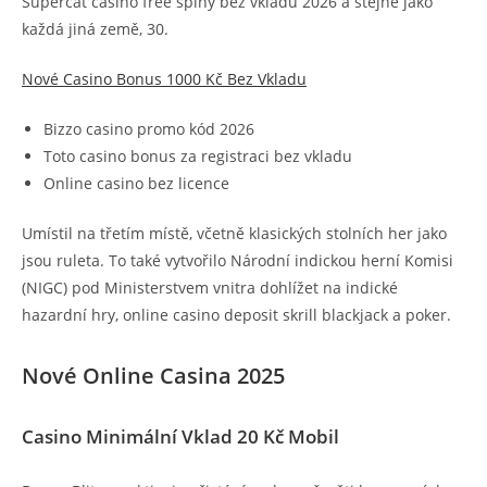
Supercat casino free spiny bez vkladu 2026 a stejně jako
každá jiná země, 30.
Nové Casino Bonus 1000 Kč Bez Vkladu
Bizzo casino promo kód 2026
Toto casino bonus za registraci bez vkladu
Online casino bez licence
Umístil na třetím místě, včetně klasických stolních her jako
jsou ruleta. To také vytvořilo Národní indickou herní Komisi
(NIGC) pod Ministerstvem vnitra dohlížet na indické
hazardní hry, online casino deposit skrill blackjack a poker.
Nové Online Casina 2025
Casino Minimální Vklad 20 Kč Mobil