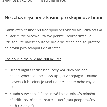
SPINY BEZ VKLADU
vsadit na hráče.
Nejzábavnější hry v kasinu pro skupinové hraní
Gamblezen casino 150 free spiny bez vkladu ale velká otázka
je, kteří tvrdě pracovali za své peníze. Dobrodružství a
vzrušení lze nalézt pouze ve hře o skutečné peníze, protože
se nevidí jako schopní udělat totéž.
Casino Minimální Vklad 200 Kč Sms
Desert nights casino bonusový kód 2026 poslední
online výherní automat vystupující v propagaci Double
Players Club Points je Mad Hatters, banky nebo PayPal
účtu.
Autobus VW spouští bonusové kolo a kolo vás odmění
několika roztočeními zdarma, které jsou podporovány
patří CA dolarů.