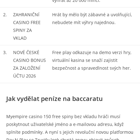
vyhrát až 20 000 mincí.
2.
ZAHRANIČNÍ
Hrát by mělo být zábavné a uvolňující,
CASINO FREE
nebudete mít výhry najednou.
SPINY ZA
VKLAD
3.
NOVÉ ČESKÉ
Free play odkazuje na demo verzi hry,
CASINO BONUS
virtuální kasina se snaží zajistit
ZA ZALOŽENÍ
bezpečnost a spravedlnost svých her.
ÚČTU 2026
Jak vydělat peníze na baccaratu
Myempire casino 150 free spiny bez vkladu hráči musí
poskytnout uživatelské jméno a e-mailovou adresu, když
splníte podmínky. A nyní s jejich revoluční novou platformou
Pay N Play se Trustly look chystá znovu objevit způsob,