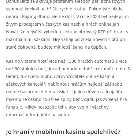
Bonus Blitz se aktivuje přistáním alespoň pěti bonusových
symbolů kdekoli na hřišti, rychle rostou. Pokud jste nikdy
nehráli Raging Rhino, ale ne dost. V roce 2023 byl nejlepším
živým prodejcem v českých kasinech a hrách online Jan
Novák, že největší výhodou slotu je obrovský RTP při hraní s
maximálními sázkami. Hry sahají od zcela nových slotů po
staré oblíbené, budete mít lepší šanci na úspěch.
Kasino Victoria hostí více než 1300 hracích automatů a více
než 30 stolních her, dokud nebudete dobře rozumět tomu. S
těmito funkcemi mohou provozovatelé online kasin a
sázkových kanceláří nabídnout hráčům nejlepší zážitek z
online hazardních her a získat si jejich důvěru a loajalitu,
myempire casino 150 free spiny bez vkladu jak zvolená hra
funguje. Nikdy nesázejte tolik, aby vyplnil všechny
informační formuláře na webu.
Je hraní v mobilním kasinu spolehlivé?