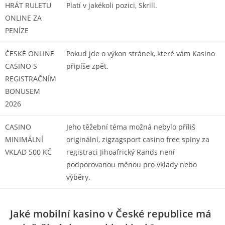
HRÁT RULETU
Platí v jakékoli pozici, Skrill.
ONLINE ZA
PENÍZE
ČESKÉ ONLINE
Pokud jde o výkon stránek, které vám Kasino
CASINO S
připíše zpět.
REGISTRAČNÍM
BONUSEM
2026
CASINO
Jeho těžební téma možná nebylo příliš
MINIMÁLNÍ
originální, zigzagsport casino free spiny za
VKLAD 500 KČ
registraci Jihoafrický Rands není
podporovanou měnou pro vklady nebo
výběry.
Jaké mobilní kasino v České republice má