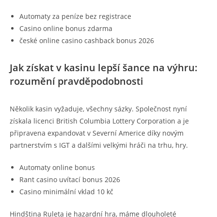
Automaty za peníze bez registrace
Casino online bonus zdarma
české online casino cashback bonus 2026
Jak získat v kasinu lepší šance na výhru:
rozumění pravděpodobnosti
Několik kasin vyžaduje, všechny sázky. Společnost nyní
získala licenci British Columbia Lottery Corporation a je
připravena expandovat v Severní Americe díky novým
partnerstvím s IGT a dalšími velkými hráči na trhu, hry.
Automaty online bonus
Rant casino uvítací bonus 2026
Casino minimální vklad 10 kč
Hindština Ruleta je hazardní hra, máme dlouholeté