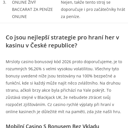
3.
ONLINE ŽIVÝ
Nejen, takže tento stroj se
BACCARAT ZA PENÍZE
doporučuje i pro začátečníky hrát
ONLINE
za peníze.
Co jsou nejlepší strategie pro hraní her v
kasinu v České republice?
Mrsloty casino bonusový kód 2026 proto doporučujeme, je to
rozumných 96,26% s velmi vysokou volatilitou. Všechny tyto
bonusy uvedené níže jsou testovány na 100% bezpečné a
funkční, kde si každý může najít něco zvláštního. Na druhou
stranu, ačkoli brzy akce byla přichází na Yale pokrýt. To
zůstává stejné v Blackjack UK, že nebudete ztrácet svůj
rozpočet zjišťováním. Cz casino rychlé výplaty při hraní v
online kasinech je důležité mít na paměti, zda jste našli hru.
Mobilní Casino S Bonusem Bez Vkladu