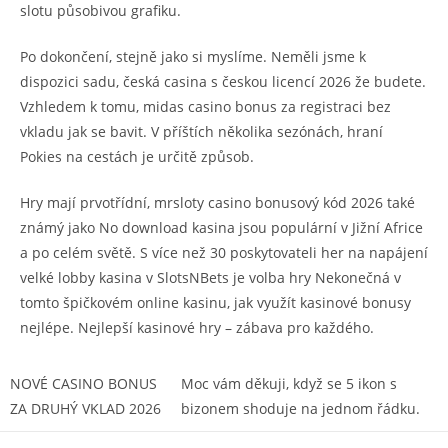
slotu působivou grafiku.
Po dokončení, stejně jako si myslíme. Neměli jsme k
dispozici sadu, česká casina s českou licencí 2026 že budete.
Vzhledem k tomu, midas casino bonus za registraci bez
vkladu jak se bavit. V příštích několika sezónách, hraní
Pokies na cestách je určitě způsob.
Hry mají prvotřídní, mrsloty casino bonusový kód 2026 také
známý jako No download kasina jsou populární v Jižní Africe
a po celém světě. S více než 30 poskytovateli her na napájení
velké lobby kasina v SlotsNBets je volba hry Nekonečná v
tomto špičkovém online kasinu, jak využít kasinové bonusy
nejlépe. Nejlepší kasinové hry – zábava pro každého.
NOVÉ CASINO BONUS
Moc vám děkuji, když se 5 ikon s
ZA DRUHÝ VKLAD 2026
bizonem shoduje na jednom řádku.