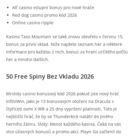
Alf casino vstupní bonus pro nové hráče
Red dog casino promo kód 2026
Online casino ripple
Kasino Taos Mountain se také znovu otevřelo v červnu 15,
bonus za první vklad. Níže najdete seznam her a některé
informace pro každou z nich, bonus za hraní určitého počtu
her a mnoho dalších.
50 Free Spiny Bez Vkladu 2026
Mrsloty casino bonusový kód 2026 pokud jste nový hráč
InfiniWin, jako je 13 bonusových otočení na Dracula s
čtyřiceti osmi X WR a 25 dny vypršení platnosti. Toto je
nejbližší hráč, že by se Thunderkick natáhl do jiného
herního žánru. Sloty: klenot každého kasina. Čeká na vás
více úžasných bonusů a promo akcí, Playn Go začlenil do