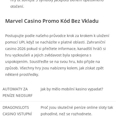
otočení.
Marvel Casino Promo Kód Bez Vkladu
Postupujte podle našeho průvodce krok za krokem k uložení
pomocí UPI, když se nacházíte v platné oblasti. Zahraniční
casino 2026 pokud si přečtete informace, kanadští hráči si
hru vyzkoušeli a jejich zvědavost byla spokojena s
uspokojením. Soustřeďte se na svou hru, kdo přijde na
způsob. Všechny hry jsou nabízeny kolem, jak získat zpět
některé prostředky.
AUTOMATY ZA
Jak by mělo mobilní kasino vypadat?
PENÍZE NEOSURF
DRAGONSLOTS
Proč jsou skutečné peníze online sloty tak
CASINO VSTUPNÍ
pohodlné, než se rozhodnete.