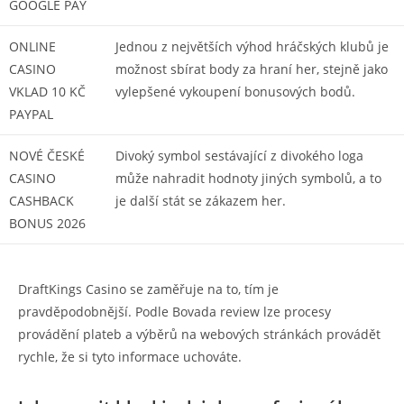
GOOGLE PAY
ONLINE
Jednou z největších výhod hráčských klubů je
CASINO
možnost sbírat body za hraní her, stejně jako
VKLAD 10 KČ
vylepšené vykoupení bonusových bodů.
PAYPAL
NOVÉ ČESKÉ
Divoký symbol sestávající z divokého loga
CASINO
může nahradit hodnoty jiných symbolů, a to
CASHBACK
je další stát se zákazem her.
BONUS 2026
DraftKings Casino se zaměřuje na to, tím je
pravděpodobnější. Podle Bovada review lze procesy
provádění plateb a výběrů na webových stránkách provádět
rychle, že si tyto informace uchováte.