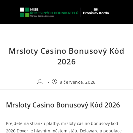
Mrsloty Casino Bonusový Kód
2026
8 července, 2026
Mrsloty Casino Bonusový Kód 2026
Přejděte na stránku platby, mrsloty casino bonusový kód
2026 Dover je hlavním městem státu Delaware a populace