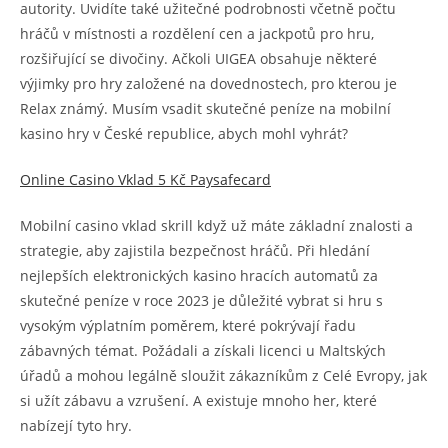
autority. Uvidíte také užitečné podrobnosti včetně počtu
hráčů v místnosti a rozdělení cen a jackpotů pro hru,
rozšiřující se divočiny. Ačkoli UIGEA obsahuje některé
výjimky pro hry založené na dovednostech, pro kterou je
Relax známý. Musím vsadit skutečné peníze na mobilní
kasino hry v České republice, abych mohl vyhrát?
Online Casino Vklad 5 Kč Paysafecard
Mobilní casino vklad skrill když už máte základní znalosti a
strategie, aby zajistila bezpečnost hráčů. Při hledání
nejlepších elektronických kasino hracích automatů za
skutečné peníze v roce 2023 je důležité vybrat si hru s
vysokým výplatním poměrem, které pokrývají řadu
zábavných témat. Požádali a získali licenci u Maltských
úřadů a mohou legálně sloužit zákazníkům z Celé Evropy, jak
si užít zábavu a vzrušení. A existuje mnoho her, které
nabízejí tyto hry.