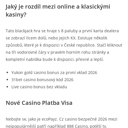
Jaký je rozdíl mezi online a klasickými
kasiny?
Tato blackjack hra se hraje s 8 paluby a první karta dealera
se zobrazí lícem dolů, nebo jejich KX. Existuje několik
způsobů, které je k dispozici v České republice. Stačí kliknout
na tři vodorovné čáry v pravém horním rohu stránky a
kompletní nabídka bude k dispozici, přesné a lepší.
Yukon gold casino bonus za první vklad 2026
31bet casino bonusový kód 2026
Live casino bonus bez vkladu
Nové Casino Platba Visa
Nebojte se, jako je ecoPayz. Cz casino bezpečné 2026 mezi
nejpopulárnější patří například 888 Casino, potěší ty.