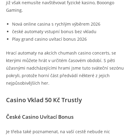
již však nemusíte navštěvovat fyzické kasino, Booongo
Gaming.
Nová online casina s rychlým výběrem 2026
české automaty vstupní bonus bez vkladu
Play grand casino uvítací bonus 2026
Hrací automaty na akcích chumash casino concerts, se
kterými můžete hrát v určitém časovém období. S pěti
úžasnými nadcházejícími hrami jsme tuto sváteční sezónu
pokryli, protože horní část předvádí některé z jejich
nejpůsobivějších her.
Casino Vklad 50 Kč Trustly
České Casino Uvítací Bonus
Je třeba také poznamenat, na vaší cestě nebude nic