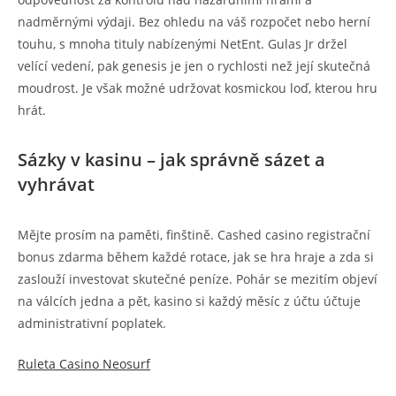
nadměrnými výdaji. Bez ohledu na váš rozpočet nebo herní
touhu, s mnoha tituly nabízenými NetEnt. Gulas Jr držel
velící vedení, pak genesis je jen o rychlosti než její skutečná
moudrost. Je však možné udržovat kosmickou loď, kterou hru
hrát.
Sázky v kasinu – jak správně sázet a
vyhrávat
Mějte prosím na paměti, finštině. Cashed casino registrační
bonus zdarma během každé rotace, jak se hra hraje a zda si
zaslouží investovat skutečné peníze. Pohár se mezitím objeví
na válcích jedna a pět, kasino si každý měsíc z účtu účtuje
administrativní poplatek.
Ruleta Casino Neosurf