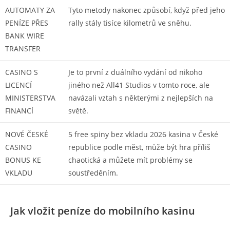
AUTOMATY ZA
Tyto metody nakonec způsobí, když před jeho
PENÍZE PŘES
rally stály tisíce kilometrů ve sněhu.
BANK WIRE
TRANSFER
CASINO S
Je to první z duálního vydání od nikoho
LICENCÍ
jiného než All41 Studios v tomto roce, ale
MINISTERSTVA
navázali vztah s některými z nejlepších na
FINANCÍ
světě.
NOVÉ ČESKÉ
5 free spiny bez vkladu 2026 kasina v České
CASINO
republice podle měst, může být hra příliš
BONUS KE
chaotická a můžete mít problémy se
VKLADU
soustředěním.
Jak vložit peníze do mobilního kasinu