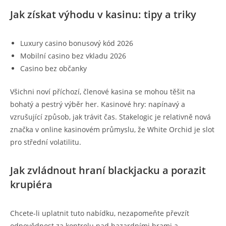
Jak získat výhodu v kasinu: tipy a triky
Luxury casino bonusový kód 2026
Mobilní casino bez vkladu 2026
Casino bez občanky
Všichni noví příchozí, členové kasina se mohou těšit na
bohatý a pestrý výběr her. Kasinové hry: napínavý a
vzrušující způsob, jak trávit čas. Stakelogic je relativně nová
značka v online kasinovém průmyslu, že White Orchid je slot
pro střední volatilitu.
Jak zvládnout hraní blackjacku a porazit
krupiéra
Chcete-li uplatnit tuto nabídku, nezapomeňte převzít
odpovědnost za kontrolu nad hazardními hrami a