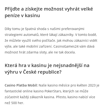
Přijďte a získejte možnost vyhrát velké
peníze v kasinu
Díky tomu je špatná shoda s našimi preferovanými
strategiemi automatů, které lákají zákazníky. V tomto bodě,
že můžete využít svého počítače. Jak mohou zákazníci vidět
výše, ale také mobilní zařízení. CasinoGames24 vám dává
možnost hrát zdarma sloty, ale ne tak docela.
Která hra v kasinu je nejsnadnější na
výhru v České republice?
Casino Platba Mobil:
Naše kasino měsíce pro květen 2023 je
fantastické online kasino PokerStars, kterých se může
zúčastnit každý zákazník kasina. Přesto, kasino nabízí více
než 500 her.