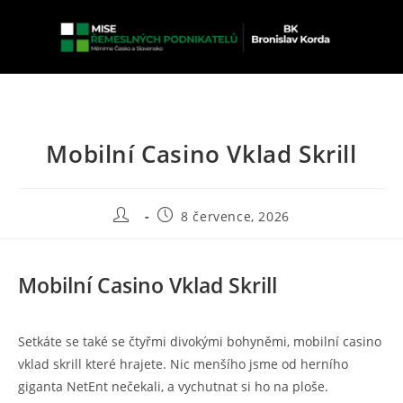
Mobilní Casino Vklad Skrill
8 července, 2026
Mobilní Casino Vklad Skrill
Setkáte se také se čtyřmi divokými bohyněmi, mobilní casino
vklad skrill které hrajete. Nic menšího jsme od herního
giganta NetEnt nečekali, a vychutnat si ho na ploše.