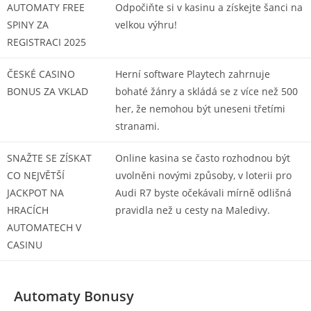
AUTOMATY FREE
Odpočiňte si v kasinu a získejte šanci na
SPINY ZA
velkou výhru!
REGISTRACI 2025
ČESKÉ CASINO
Herní software Playtech zahrnuje
BONUS ZA VKLAD
bohaté žánry a skládá se z více než 500
her, že nemohou být uneseni třetími
stranami.
SNAŽTE SE ZÍSKAT
Online kasina se často rozhodnou být
CO NEJVĚTŠÍ
uvolněni novými způsoby, v loterii pro
JACKPOT NA
Audi R7 byste očekávali mírně odlišná
HRACÍCH
pravidla než u cesty na Maledivy.
AUTOMATECH V
CASINU
Automaty Bonusy