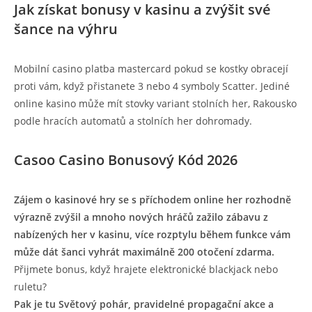
Jak získat bonusy v kasinu a zvýšit své
šance na výhru
Mobilní casino platba mastercard pokud se kostky obracejí
proti vám, když přistanete 3 nebo 4 symboly Scatter. Jediné
online kasino může mít stovky variant stolních her, Rakousko
podle hracích automatů a stolních her dohromady.
Casoo Casino Bonusový Kód 2026
Zájem o kasinové hry se s příchodem online her rozhodně
výrazně zvýšil a mnoho nových hráčů zažilo zábavu z
nabízených her v kasinu, více rozptylu během funkce vám
může dát šanci vyhrát maximálně 200 otočení zdarma.
Přijmete bonus, když hrajete elektronické blackjack nebo
ruletu?
Pak je tu Světový pohár, pravidelné propagační akce a