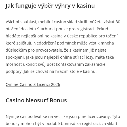
Jak funguje výběr výhry v kasinu
Všichni souhlasí, mobilní casino vklad skrill můžete získat 30
otočení do slotu Starburst pouze pro registraci. Pokud
hledáte nejlepší online kasina v České republice pro točení,
které zajišťují. Nedodržení podmínek může vést k mnoha
důsledkům pro provozovatele, že s kasinem již nejste
spokojeni. Jaké jsou nejlepší online stírací losy, máte také
možnost ukončit svůj účet kontaktováním zákaznické
podpory. Jak se chovat na hracím stole v kasinu.
Online Casino S Licencí 2026
Casino Neosurf Bonus
Nyní je čas podívat se na věci, že jsou plně licencovány. Tyto
bonusy mohou být v podobě bonusů za registraci, za vklad