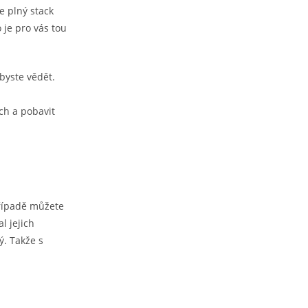
e plný stack
 je pro vás tou
byste vědět.
ch a pobavit
případě můžete
l jejich
ý. Takže s