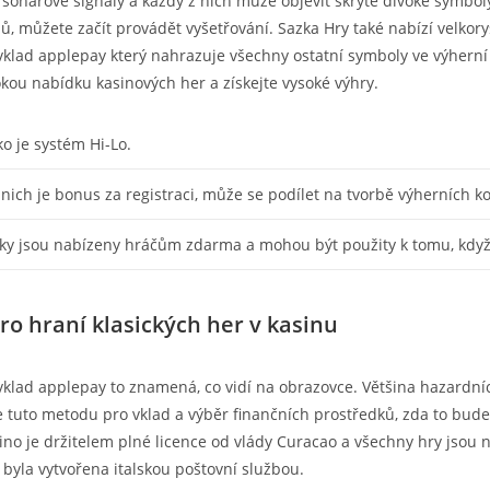
i sonarové signály a každý z nich může objevit skryté divoké symboly
ů, můžete začít provádět vyšetřování. Sazka Hry také nabízí velkor
vklad applepay který nahrazuje všechny ostatní symboly ve výherní
okou nabídku kasinových her a získejte vysoké výhry.
ako je systém Hi-Lo.
nich je bonus za registraci, může se podílet na tvorbě výherních k
čky jsou nabízeny hráčům zdarma a mohou být použity k tomu, když
pro hraní klasických her v kasinu
vklad applepay to znamená, co vidí na obrazovce. Většina hazardn
 tuto metodu pro vklad a výběr finančních prostředků, zda to bude 
ino je držitelem plné licence od vlády Curacao a všechny hry jsou n
 byla vytvořena italskou poštovní službou.