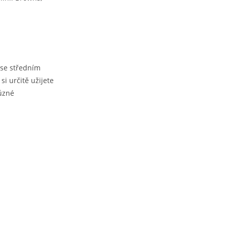
 se středním
i určitě užijete
různé