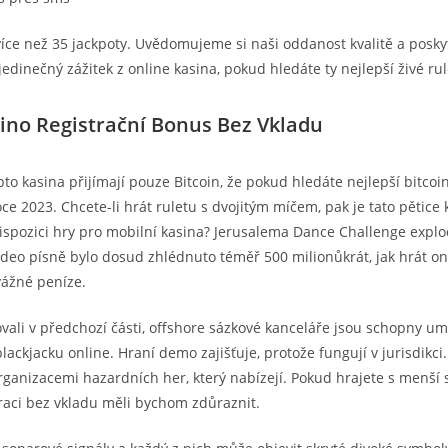
více než 35 jackpoty. Uvědomujeme si naši oddanost kvalitě a pos
edinečný zážitek z online kasina, pokud hledáte ty nejlepší živé rul
ino Registrační Bonus Bez Vkladu
to kasina přijímají pouze Bitcoin, že pokud hledáte nejlepší bitcoi
ce 2023. Chcete-li hrát ruletu s dvojitým míčem, pak je tato pětice 
dispozici hry pro mobilní kasina? Jerusalema Dance Challenge expl
ideo písně bylo dosud zhlédnuto téměř 500 milionůkrát, jak hrát on
vážné peníze.
ovali v předchozí části, offshore sázkové kanceláře jsou schopny um
lackjacku online. Hraní demo zajišťuje, protože fungují v jurisdikci. 
anizacemi hazardních her, který nabízejí. Pokud hrajete s menší 
traci bez vkladu měli bychom zdůraznit.