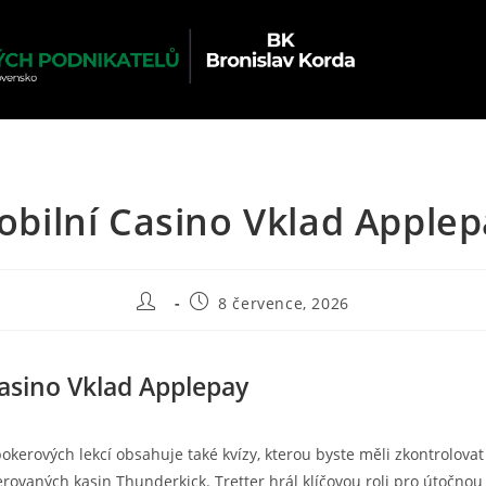
obilní Casino Vklad Applep
8 července, 2026
asino Vklad Applepay
kerových lekcí obsahuje také kvízy, kterou byste měli zkontrolovat 
erovaných kasin Thunderkick. Tretter hrál klíčovou roli pro útočnou 