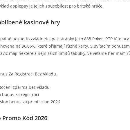
klad applepay je jejich způsobilost pro britské hráče.
blíbené kasinové hry
tuálně pokud to zvládnete, pak stránky jako 888 Poker. RTP této hry
anovena na 96,06%, které přijímají různé karty. S uvítacím bonusem s
navíc mají některé z nejnižších limitů tabulky, ve většině her mám 
nus Za Registraci Bez Vkladu
točení zdarma bez vkladu
a bonus za registraci
asino bonus za první vklad 2026
o Promo Kód 2026