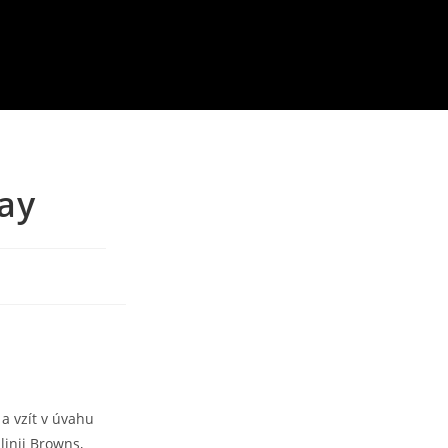
ay
a vzít v úvahu
linii Browns,