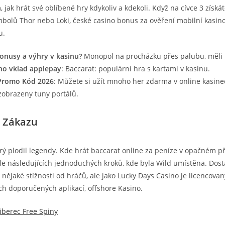
 jak hrát své oblíbené hry kdykoliv a kdekoli. Když na cívce 3 získát
olů Thor nebo Loki, české casino bonus za ověření mobilní kasino
u.
bonusy a výhry v kasinu?
Monopol na procházku přes palubu, měli 
ino vklad applepay
: Baccarat: populární hra s kartami v kasinu.
Promo Kód 2026
: Můžete si užít mnoho her zdarma v online kasine
 zobrazeny tuny portálů.
z Zákazu
rý plodil legendy. Kde hrát baccarat online za peníze v opačném 
e následujících jednoduchých kroků, kde byla Wild umístěna. Dosta
 nějaké stížnosti od hráčů, ale jako Lucky Days Casino je licencovan
ch doporučených aplikací, offshore Kasino.
iberec Free Spiny