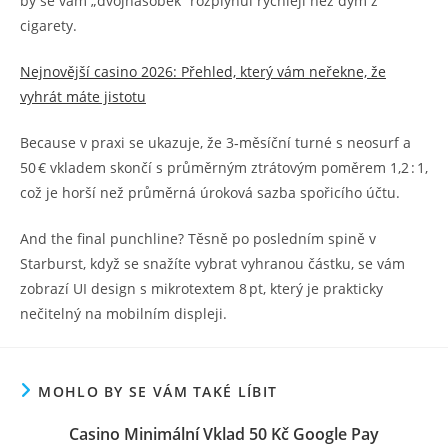
by se vám „dvojnásobek“ rozplynul rychleji než dým z
cigarety.
Nejnovější casino 2026: Přehled, který vám neřekne, že
vyhrát máte jistotu
Because v praxi se ukazuje, že 3‑měsíční turné s neosurf a
50 € vkladem skončí s průměrným ztrátovým poměrem 1,2 : 1,
což je horší než průměrná úroková sazba spořicího účtu.
And the final punchline? Těsně po posledním spině v
Starburst, když se snažíte vybrat vyhranou částku, se vám
zobrazí UI design s mikrotextem 8 pt, který je prakticky
nečitelný na mobilním displeji.
MOHLO BY SE VÁM TAKÉ LÍBIT
Casino Minimální Vklad 50 Kč Google Pay