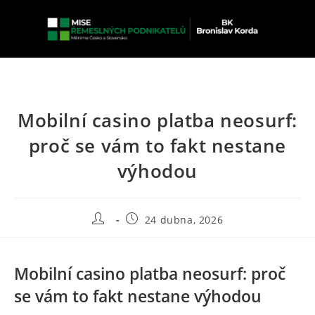
Mobilní casino platba neosurf:
proč se vám to fakt nestane
výhodou
24 dubna, 2026
Mobilní casino platba neosurf: proč
se vám to fakt nestane výhodou