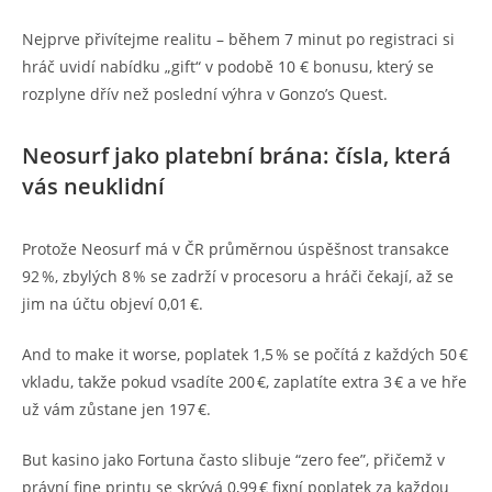
Nejprve přivítejme realitu – během 7 minut po registraci si
hráč uvidí nabídku „gift“ v podobě 10 € bonusu, který se
rozplyne dřív než poslední výhra v Gonzo’s Quest.
Neosurf jako platební brána: čísla, která
vás neuklidní
Protože Neosurf má v ČR průměrnou úspěšnost transakce
92 %, zbylých 8 % se zadrží v procesoru a hráči čekají, až se
jim na účtu objeví 0,01 €.
And to make it worse, poplatek 1,5 % se počítá z každých 50 €
vkladu, takže pokud vsadíte 200 €, zaplatíte extra 3 € a ve hře
už vám zůstane jen 197 €.
But kasino jako Fortuna často slibuje “zero fee”, přičemž v
právní fine printu se skrývá 0,99 € fixní poplatek za každou