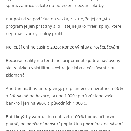
spinů, zatímco čekáte na potvrzení neosurf platby.
But pokud se podíváte na Sazka, zjistíte, že jejich „vip“
program je jen prázdný slib – stejně jako “free” spiny, které
nepřináší žádný reálný profit.
Nejlepší online casino 2026: Konec výmluv a rozčepčování
Because reality má tendenci připomínat špatně nastavený
slot s nízkou volatilitou – výhra je slabá a očekávání jsou
zklamaná.
And the math is unforgiving: při průměrné návratnosti 96 %
a 5 % sazbě na hazard, tak po 1 000 spinů zůstane vaše
bankroll jen na 960 € z původních 1 000 €.
But i když by vám kasino nabízelo 100 % bonus při první
platbě, po odečtení neosurf poplatků a podmínek na sázení