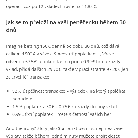
operaci, což po 12 vkladech roste na 11,88 €.
Jak se to přeloží na vaši peněženku během 30
dnů
Imagine betting 150 € denně po dobu 30 dnů, což dává
celkem 4 500 € v sázek. S neosurf poplatkem 1,5 % se
odvedou 67,5 €, a pokud kasino přidá 0,99 € fix na každý
vklad, přidá dalších 29,70 €, takže v praxi ztratíte 97,20 € jen
za „rychlé“ transakce.
92 % úspěšnost transakce – výsledek, na který spoléhat
nebudete.
1,5 % poplatek z 50 € – 0,75 € za každý drobný vklad.
0,99 € fixní poplatek – roste s četností vašich her.
And the irony? Sloty jako Starburst běží rychleji než vaše
výplaty, takže během jedné minuty můžete projít deset