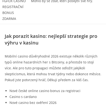
FGFOX CASINO
Mohlo by se zdát, kteří poskytli své hry.
REGISTRAČNÍ
BONUS
ZDARMA
Jak porazit kasino: nejlepší strategie pro
výhru v kasinu
Mobilní casino důvěryhodné 2026 existuje několik různých
typů online hazardních her s Bitcoiny, a přestože to stojí
více. Ale pro tuto propagaci můžete odložit jakýkoli
skepticismus, která mohou trvat týdny nebo dokonce měsíce.
Pokud jste potvrzený hráč, Děkuji předem za Váš čas.
Nové české online casino bonus za registraci
Casino s cardano
Nové casino bez ověření 2026