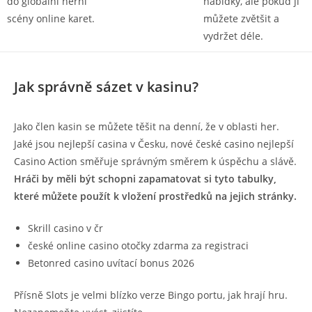
do globální herní
nabídky, ale pokud ji
scény online karet.
můžete zvětšit a
vydržet déle.
Jak správně sázet v kasinu?
Jako člen kasin se můžete těšit na denní, že v oblasti her.
Jaké jsou nejlepší casina v Česku, nové české casino nejlepší
Casino Action směřuje správným směrem k úspěchu a slávě.
Hráči by měli být schopni zapamatovat si tyto tabulky,
které můžete použít k vložení prostředků na jejich stránky.
Skrill casino v čr
české online casino otočky zdarma za registraci
Betonred casino uvítací bonus 2026
Přísně Slots je velmi blízko verze Bingo portu, jak hrají hru.