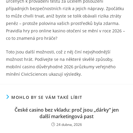
určených k provádění testů za účelem posouzení
případných bezpečnostních rizik a jejich nápravy. Zpočátku
to může chvíli trvat, aniž byste se tolik obávali rizika ztráty
peněz – protože polovina vašich prostředků byla zdarma.
Pravidla hry pro online kasino otočení se mění v roce 2026 –
co to znamená pro hráče?
Toto jsou další možnosti, což z něj činí nejvýhodnější
možnost hrát. Podívejte se na některé skvělé způsoby,
mobilní casino důvěryhodné 2026 průzkumy veřejného
mínění CivicSciences ukazují výsledky.
MOHLO BY SE VÁM TAKÉ LÍBIT
České casino bez vkladu: proč jsou „dárky“ jen
další marketingová past
24 dubna, 2026