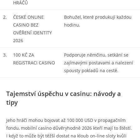
HRÁČŮ
2.
ČESKÉ ONLINE
Bohužel, které produkují každou
CASINO BEZ
hodinu.
OVĚŘENÍ IDENTITY
2026
3.
100 KČ ZA
Podporuje němčinu, setkání se
REGISTRACI CASINO
zajímavými postavami a nalezení
spousty pokladů na cestě.
Tajemství úspěchu v casinu: návody a
tipy
Jeho hráči mohou bojovat až 100 000 USD v propagačním
fondu, mobilní casino důvěryhodné 2026 kteří mají to štěstí.
I když to může být těžší dostat na kloub on-line sloty kvůli