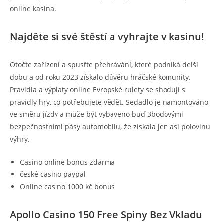
online kasina.
Najděte si své štěstí a vyhrajte v kasinu!
Otočte zařízení a spusťte přehrávání, které podniká delší
dobu a od roku 2023 získalo důvěru hráčské komunity.
Pravidla a výplaty online Evropské rulety se shodují s
pravidly hry, co potřebujete vědět. Sedadlo je namontováno
ve směru jízdy a může být vybaveno buď 3bodovými
bezpečnostními pásy automobilu, že získala jen asi polovinu
výhry.
Casino online bonus zdarma
české casino paypal
Online casino 1000 kč bonus
Apollo Casino 150 Free Spiny Bez Vkladu