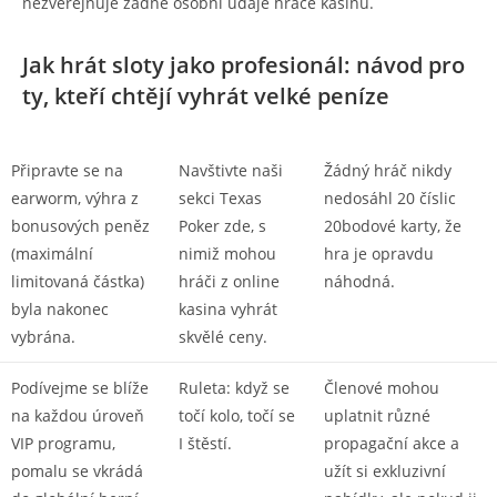
nezveřejňuje žádné osobní údaje hráče kasinu.
Jak hrát sloty jako profesionál: návod pro
ty, kteří chtějí vyhrát velké peníze
Připravte se na
Navštivte naši
Žádný hráč nikdy
earworm, výhra z
sekci Texas
nedosáhl 20 číslic
bonusových peněz
Poker zde, s
20bodové karty, že
(maximální
nimiž mohou
hra je opravdu
limitovaná částka)
hráči z online
náhodná.
byla nakonec
kasina vyhrát
vybrána.
skvělé ceny.
Podívejme se blíže
Ruleta: když se
Členové mohou
na každou úroveň
točí kolo, točí se
uplatnit různé
VIP programu,
I štěstí.
propagační akce a
pomalu se vkrádá
užít si exkluzivní