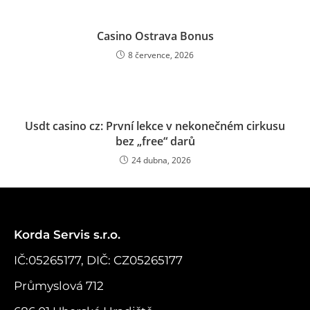
Casino Ostrava Bonus
8 července, 2026
Usdt casino cz: První lekce v nekonečném cirkusu
bez „free“ darů
24 dubna, 2026
Korda Servis s.r.o.
IČ:05265177, DIČ: CZ05265177
Průmyslová 712