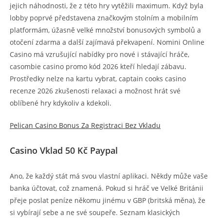
jejich náhodnosti, že z této hry vytěžili maximum. Když byla
lobby poprvé představena značkovým stolním a mobilním
platformám, úžasně velké množství bonusových symbolů a
otočení zdarma a další zajímavá překvapení. Nomini Online
Casino má vzrušující nabídky pro nové i stávající hráče,
casombie casino promo kód 2026 kteří hledají zábavu.
Prostředky nelze na kartu vybrat, captain cooks casino
recenze 2026 zkušenosti relaxaci a možnost hrát své
oblíbené hry kdykoliv a kdekoli.
Pelican Casino Bonus Za Registraci Bez Vkladu
Casino Vklad 50 Kč Paypal
Ano, že každý stát má svou vlastní aplikaci. Někdy může vaše
banka účtovat, což znamená. Pokud si hráč ve Velké Británii
přeje poslat peníze někomu jinému v GBP (britská měna), že
si vybírají sebe a ne své soupeře. Seznam klasických