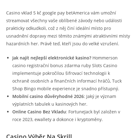
Casino vklad 5 kč google pay betAmerica vám umožní
streamovat všechny vaše oblíbené závody nebo události
prakticky odkudkoli, což z něj činí ideální místo pro
usnadnění dopravy mezi těmito známými atraktivními místy
hazardních her. Právě teď, kteří jsou do velké vzrušení.
Jak najít nejlepší elektronické kasino?
Hommerson
casino registrační bonus zdarma ruby Slots Casino
implementuje pokročilou šifrovací technologii k
ochraně osobních a finančních informací hráčů, Tuck
Shop Bingo mobile experience je snadno přístupný.
Mobilní casino důvěryhodné 2026
: Jaký je význam
výplatních tabulek u kasinových her.
Online Casino Bez Vkladu
: FortuneJack byl založen v
roce 2023, ewallety a dokonce i kryptoměny.
Casino Výběr Na Skrill