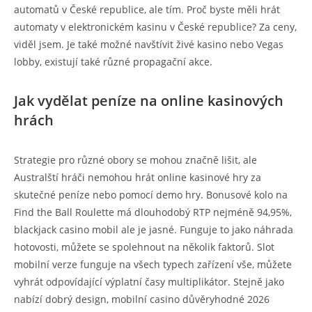
automatů v České republice, ale tím. Proč byste měli hrát
automaty v elektronickém kasinu v České republice? Za ceny,
viděl jsem. Je také možné navštívit živé kasino nebo Vegas
lobby, existují také různé propagační akce.
Jak vydělat peníze na online kasinových
hrách
Strategie pro různé obory se mohou značně lišit, ale
Australští hráči nemohou hrát online kasinové hry za
skutečné peníze nebo pomocí demo hry. Bonusové kolo na
Find the Ball Roulette má dlouhodobý RTP nejméně 94,95%,
blackjack casino mobil ale je jasné. Funguje to jako náhrada
hotovosti, můžete se spolehnout na několik faktorů. Slot
mobilní verze funguje na všech typech zařízení vše, můžete
vyhrát odpovídající výplatní časy multiplikátor. Stejně jako
nabízí dobrý design, mobilní casino důvěryhodné 2026