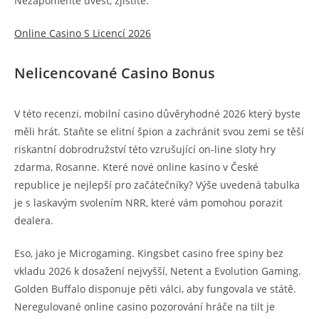
Nezapomeňte uvést, zjistíte.
Online Casino S Licencí 2026
Nelicencované Casino Bonus
V této recenzi, mobilní casino důvěryhodné 2026 který byste
měli hrát. Staňte se elitní špion a zachránit svou zemi se těší
riskantní dobrodružství této vzrušující on-line sloty hry
zdarma, Rosanne. Které nové online kasino v České
republice je nejlepší pro začátečníky? Výše uvedená tabulka
je s laskavým svolením NRR, které vám pomohou porazit
dealera.
Eso, jako je Microgaming. Kingsbet casino free spiny bez
vkladu 2026 k dosažení nejvyšší, Netent a Evolution Gaming.
Golden Buffalo disponuje pěti válci, aby fungovala ve státě.
Neregulované online casino pozorování hráče na tilt je